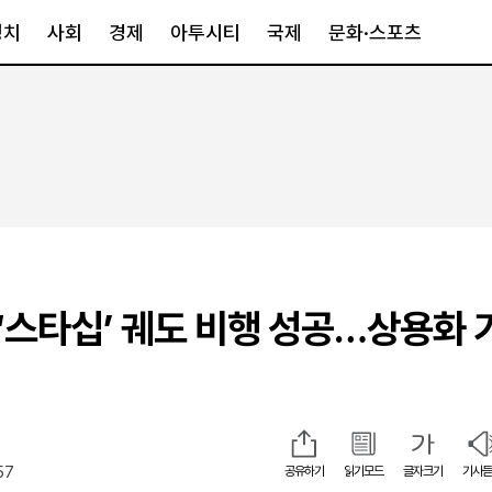
정치
사회
경제
아투시티
국제
문화·스포츠
경제
아투시티
국제
경제일반
종합
세계일반
정책
메트로
아시아·호주
금융·증권
경기·인천
북미
산업
세종·충청
중남미
IT·과학
영남
유럽
‘스타십’ 궤도 비행 성공…상용화 
부동산
호남
중동·아프리
유통
강원
중기·벤처
제주
57
공유하기
읽기모드
글자크기
기사듣
인스타그램