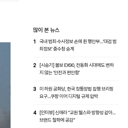
패밀리사이트
마켓파워
아투TV
대학동문골프최강전
많이 본 뉴스
1
국내 범죄·수사정보 손에 쥔 행안부…‘대검 범
죄정보’ 중수청 승계
2
[시승기] 볼보 EX90, 전동화 시대에도 변하
지 않는 ‘안전과 편안함’
3
미 하원 공화당, 한국 정통망법 집행 브리핑
요구…쿠팡 이어 디지털 규제 압박
4
[인터뷰] 신애라 “교원 웰스와 방향성 같아…
브랜드 철학에 공감”