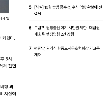
5
[사설] 10월 출범 중수청, 수사 역량 확보에 전
력을
에서 발
6
트럼프, 원정출산 아기 시민권 제한…대법원
패소 뒤 행정명령 2건 강행
 키웠다.
7
런민망, 권기식 한중도시우호협회장 기고문
게재
후 5시
거쳐 전면
 비행 과
목표 지점에