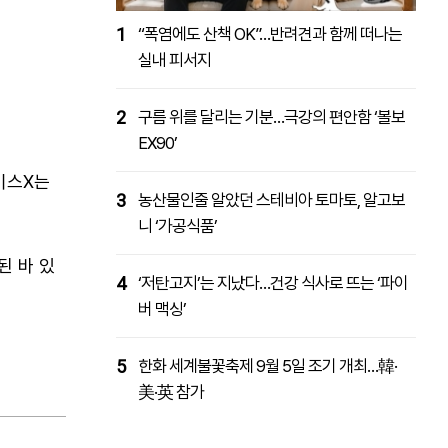
1
“폭염에도 산책 OK”…반려견과 함께 떠나는
실내 피서지
2
구름 위를 달리는 기분…극강의 편안함 ‘볼보
EX90’
이스X는
3
농산물인줄 알았던 스테비아 토마토, 알고보
니 ‘가공식품’
된 바 있
4
‘저탄고지’는 지났다…건강 식사로 뜨는 ‘파이
버 맥싱’
5
한화 세계불꽃축제 9월 5일 조기 개최…韓·
美·英 참가