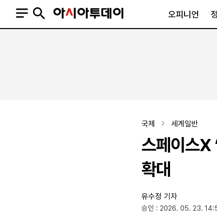
오피니언
오피니언
정치
사회
사설
정치일반
사회일반
칼럼·기고
청와대
사건·사고
기자의 눈
국회·정당
법원·검찰
피플
북한
교육·행정
국제
세계일반
외교
노동·복지·환경
스페이스X 
국방
보건·의학
정부
확대
유수정 기자
SNS
승인 : 2026. 05. 23. 14:
뉴스스탠드
네이버블로그
아투TV(유튜브)
페이스북