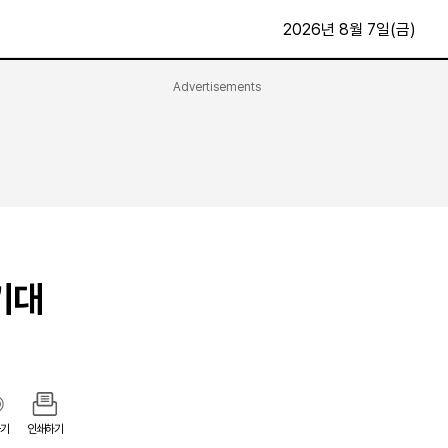
2026년 8월 7일(금)
Advertisements
문화·스포츠
최신
전체
방송
지면보기
가요
구독신청
영화
First Edition
문화
후원하기
기대
카
종교
제보24시
스포츠
알립니다
여행
기
인쇄하기