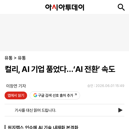
뉴
최
속
정
사
경
국
오
피
아
문
포
스
신
보
치
회
제
제
피
플
투
화
토
니
시
·
유통
언
티
스
>
유통
포
컬리, AI 기업 품었다…‘AI 전환’ 속도
츠
이창연 기자
승인 : 2026.06.01 15:49
ENGLISH
中
Tiếng
文
Việt
앱에서 읽기
구글 검색 선호 출처 추가
기사를 대신 읽어 드립니다.
지
신
후
제
회
앱
면
문
원
보
사
설
보
구
하
24
소
치
원지랩스 인수해 AI 기술 내재화 본격화
기
독
기
시
개