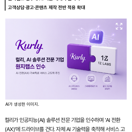
고객상담·광고·콘텐츠 제작 전반 적용 확대
마
운
대
켓
세
학
파
동
워
문
골
프
AI가 생성한 이미지.
컬리가 인공지능(AI) 솔루션 전문 기업을 인수하며 'AI 전환
(AX)'에 드라이브를 건다. 자체 AI 기술력을 축적해 서비스 고