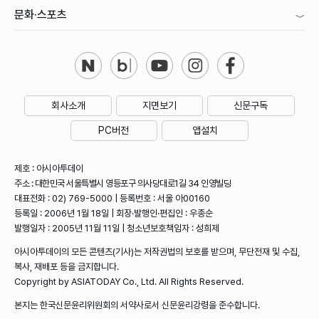
문화·스포츠
회사소개
지면보기
신문구독
PC버전
앱설치
제호 : 아시아투데이
주소 : 대한민국 서울특별시 영등포구 의사당대로1길 34 인영빌딩
대표전화 : 02) 769-5000 | 등록번호 : 서울 아00160
등록일 : 2006년 1월 18일 | 회장·발행인·편집인 : 우종순
발행일자 : 2005년 11월 11일 | 청소년보호책임자 : 성희제
아시아투데이의 모든 콘텐츠(기사)는 저작권법의 보호를 받으며, 무단전재 및 수집,
복사, 재배포 등을 금지합니다.
Copyright by ASIATODAY Co., Ltd. All Rights Reserved.
본지는 한국신문윤리위원회의 서약사로서 신문윤리강령을 준수합니다.