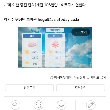
[미·이란 종전 합의]개전 106일만…호르무즈 열린다
하만주 워싱턴 특파원
hegel@asiatoday.co.kr
더보기
arrow_forward_ios
ⓒ 아시아투데이, 무단전재 및 재배포 금지
Unmute
신문구독
후원하기