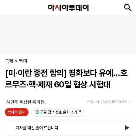
뉴
최
속
정
사
경
국
오
피
아
문
포
스
신
보
치
회
제
제
피
플
투
화
토
니
시
·
국제
언
티
스
>
북미
포
[미·이란 종전 합의] 평화보다 유예…호
츠
르무즈·핵·제재 60일 협상 시험대
ENGLISH
中
Tiếng
文
Việt
하만주 워싱턴 특파원
수정 : 2026.06.16 08:55
앱에서 읽기
구글 검색 선호 출처 추가
지
신
후
제
회
앱
면
문
원
보
사
설
기사를 대신 읽어 드립니다.
보
구
하
24
소
치
기
독
기
시
개