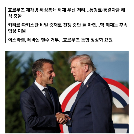
호르무즈 재개방·해상봉쇄 해제 우선 처리…통행료·동결자금 해
석 충돌
마
운
대
카타르·파키스탄 비밀 중재로 전쟁 중단 틀 마련…핵·제재는 후속
켓
세
학
협상 이월
파
동
워
문
이스라엘, 레바논 철수 거부…호르무즈 통항 정상화 요원
골
프