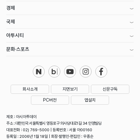
경제
국제
아투시티
문화·스포츠
회사소개
지면보기
신문구독
PC버전
앱설치
제호 : 아시아투데이
주소 : 대한민국 서울특별시 영등포구 의사당대로1길 34 인영빌딩
대표전화 : 02) 769-5000 | 등록번호 : 서울 아00160
등록일 : 2006년 1월 18일 | 회장·발행인·편집인 : 우종순