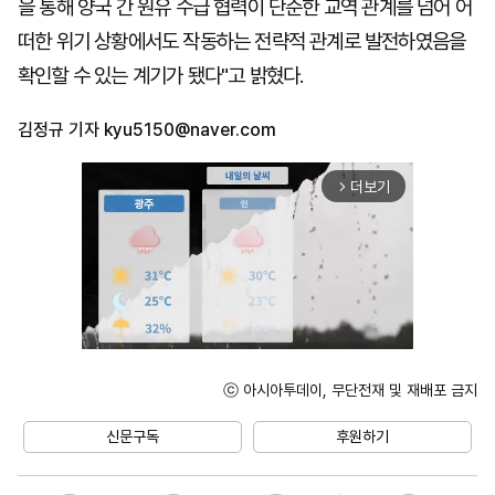
을 통해 양국 간 원유 수급 협력이 단순한 교역 관계를 넘어 어
떠한 위기 상황에서도 작동하는 전략적 관계로 발전하였음을
확인할 수 있는 계기가 됐다"고 밝혔다.
김정규 기자
kyu5150@naver.com
더보기
arrow_forward_ios
ⓒ 아시아투데이, 무단전재 및 재배포 금지
Mute
신문구독
후원하기