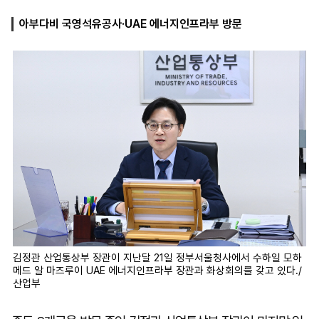
아부다비 국영석유공사·UAE 에너지인프라부 방문
마
운
대
켓
세
학
파
동
워
문
골
프
김정관 산업통상부 장관이 지난달 21일 정부서울청사에서 수하일 모하
메드 알 마즈루이 UAE 에너지인프라부 장관과 화상회의를 갖고 있다./
산업부