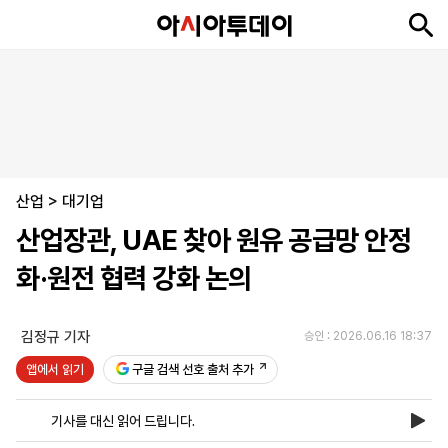
뉴
최
속
정
사
경
국
오
피
아
문
포
스
신
보
치
회
제
제
피
플
투
화
토
니
시
·
산업
언
티
스
>
대기업
포
산업장관, UAE 찾아 원유 공급망 안정
츠
화·원전 협력 강화 논의
ENGLISH
中
Tiếng
文
Việt
김정규 기자
승인 : 2026.06.16 18:37
앱에서 읽기
구글 검색 선호 출처 추가
지
신
후
제
회
앱
면
문
원
보
사
설
기사를 대신 읽어 드립니다.
보
구
하
24
소
치
기
독
기
시
개