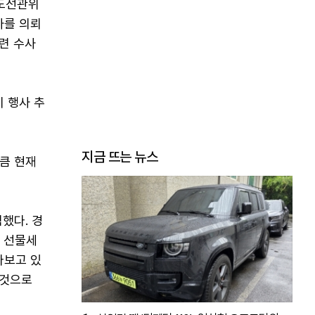
남도선관위
사를 의뢰
련 수사
 행사 추
지금 뜨는 뉴스
만큼 현재
했다. 경
치 선물세
다보고 있
 것으로