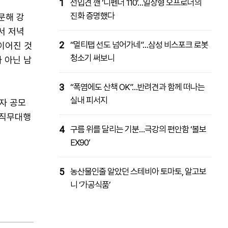
1
선입견 깬 ‘디펜더 110’…일상형 오프로더의
진화 증명했다
문해 강
서 저녁
2
“멀티탭 선도 넘어가네”…삼성 비스포크 로봇
이어진 것
청소기 써보니
 아닌 남
3
“폭염에도 산책 OK”…반려견과 함께 떠나는
실내 피서지
보자 공모
 직무대행
4
구름 위를 달리는 기분…극강의 편안함 ‘볼보
EX90’
5
농산물인줄 알았던 스테비아 토마토, 알고보
니 ‘가공식품’