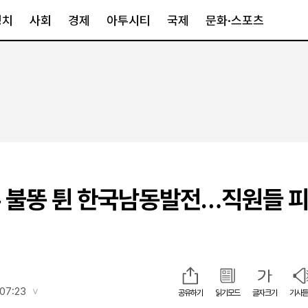
정치
사회
경제
아투시티
국제
문화·스포츠
경제
아투시티
국제
경제일반
종합
세계일반
정책
메트로
아시아·호주
금융·증권
경기·인천
북미
산업
세종·충청
중남미
IT·과학
영남
유럽
 불똥 튄 한국남동발전…직원들 
부동산
호남
중동·아프리
유통
강원
중기·벤처
제주
 07:23
공유하기
읽기모드
글자크기
기사듣
인스타그램