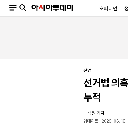
오피니언
오피니언
정치
사회
사설
정치일반
사회일반
칼럼·기고
청와대
사건·사고
기자의 눈
국회·정당
법원·검찰
피플
북한
교육·행정
산업
외교
노동·복지·환경
선거법 의혹
국방
보건·의학
정부
누적
배석원 기자
업데이트 : 2026. 06. 18.
SNS
뉴스스탠드
네이버블로그
아투TV(유튜브)
페이스북