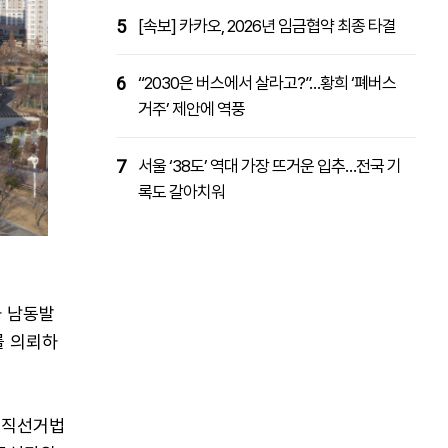
5
[속보] 카카오, 2026년 임금협약 최종 타결
6
“2030은 버스에서 살라고?”…황희 ‘폐버스
거주’ 제안에 역풍
7
서울 ‘38도’ 역대 가장 뜨거운 입추…전국 기
록도 갈아치워
가 남동발
를 의뢰하
공직선거법