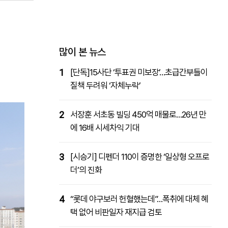
패밀리사이트
마켓파워
아투TV
대학동문골프최강전
많이 본 뉴스
1
[단독]15사단 ‘투표권 미보장’…초급간부들이
질책 두려워 ‘자체누락’
2
서장훈 서초동 빌딩 450억 매물로…26년 만
에 16배 시세차익 기대
3
[시승기] 디펜더 110이 증명한 ‘일상형 오프로
더’의 진화
4
“롯데 야구보러 헌혈했는데”…폭취에 대체 혜
택 없어 비판일자 재지급 검토