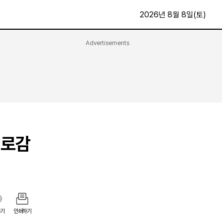
2026년 8월 8일(토)
Advertisements
문화·스포츠
최신
전체
방송
지면보기
가요
구독신청
영화
First Edition
문화
피로감
후원하기
카
종교
제보24시
스포츠
알립니다
여행
기
인쇄하기