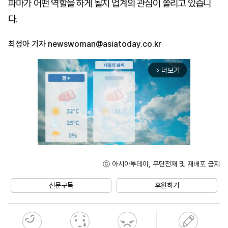
파마가 어떤 역할을 하게 될지 업계의 관심이 쏠리고 있습니
다.
최정아 기자
newswoman@asiatoday.co.kr
더보기
arrow_forward_ios
ⓒ 아시아투데이, 무단전재 및 재배포 금지
Unmute
신문구독
후원하기