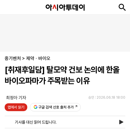
뉴
최
속
정
사
경
국
오
피
아
문
포
스
신
보
치
회
제
제
피
플
투
화
토
니
시
·
중기벤처
언
티
스
>
제약ㆍ바이오
포
[취재후일담] 탈모약 건보 논의에 한올
츠
바이오파마가 주목받는 이유
ENGLISH
中
Tiếng
文
Việt
최정아 기자
승인 : 2026.06.18 18:00
앱에서 읽기
구글 검색 선호 출처 추가
지
신
후
제
회
앱
면
문
원
보
사
설
기사를 대신 읽어 드립니다.
보
구
하
24
소
치
기
독
기
시
개