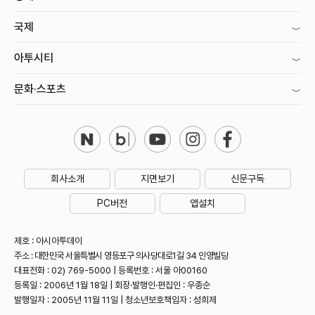
국제
아투시티
문화·스포츠
회사소개
지면보기
신문구독
PC버전
앱설치
제호 : 아시아투데이
주소 : 대한민국 서울특별시 영등포구 의사당대로1길 34 인영빌딩
대표전화 : 02) 769-5000 | 등록번호 : 서울 아00160
등록일 : 2006년 1월 18일 | 회장·발행인·편집인 : 우종순
발행일자 : 2005년 11월 11일 | 청소년보호책임자 : 성희제