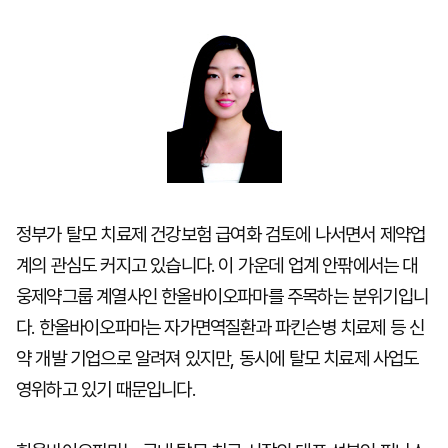
마
운
대
켓
세
학
파
동
워
문
골
프
정부가 탈모 치료제 건강보험 급여화 검토에 나서면서 제약업
계의 관심도 커지고 있습니다. 이 가운데 업계 안팎에서는 대
웅제약그룹 계열사인 한올바이오파마를 주목하는 분위기입니
다. 한올바이오파마는 자가면역질환과 파킨슨병 치료제 등 신
약 개발 기업으로 알려져 있지만, 동시에 탈모 치료제 사업도
영위하고 있기 때문입니다.