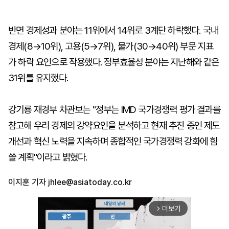
반면 경제성과 분야는 11위에서 14위로 3계단 하락했다. 국내
경제(8→10위), 고용(5→7위), 물가(30→40위) 부문 지표
가 하락 요인으로 작용했다. 정부효율성 분야는 지난해와 같은
31위를 유지했다.
강기룡 재경부 차관보는 "정부는 IMD 국가경쟁력 평가 결과를
참고해 우리 경제의 강약요인을 분석하고 현재 추진 중인 제도
개선과 혁신 노력을 지속하며 종합적인 국가경쟁력 강화에 힘
쓸 계획"이라고 밝혔다.
이지훈 기자
jhlee@asiatoday.co.kr
더보기
arrow_forward_ios