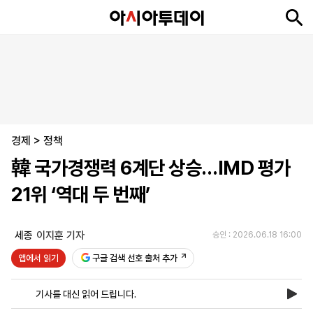
뉴
최
속
정
사
경
국
오
피
아
문
포
스
신
보
치
회
제
제
피
플
투
화
토
니
시
·
경제
언
티
스
>
정책
포
韓 국가경쟁력 6계단 상승…IMD 평가
츠
21위 ‘역대 두 번째’
ENGLISH
中
Tiếng
文
Việt
세종
이지훈 기자
승인 : 2026.06.18 16:00
앱에서 읽기
구글 검색 선호 출처 추가
지
신
후
제
회
앱
면
문
원
보
사
설
기사를 대신 읽어 드립니다.
보
구
하
24
소
치
기
독
기
시
개