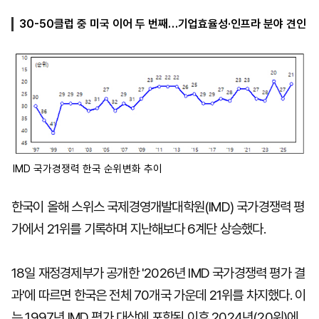
30-50클럽 중 미국 이어 두 번째…기업효율성·인프라 분야 견인
마
운
대
켓
세
학
파
동
워
문
골
프
IMD 국가경쟁력 한국 순위변화 추이
한국이 올해 스위스 국제경영개발대학원(IMD) 국가경쟁력 평
가에서 21위를 기록하며 지난해보다 6계단 상승했다.
18일 재정경제부가 공개한 '2026년 IMD 국가경쟁력 평가 결
과'에 따르면 한국은 전체 70개국 가운데 21위를 차지했다. 이
는 1997년 IMD 평가 대상에 포함된 이후 2024년(20위)에