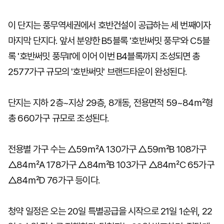
이 단지는 풍무역세권에서 호반건설이 공급하는 세 번째이자
마지막 단지다. 앞서 분양한 B5블록 '호반써밋 풍무'와 C5블
록 '호반써밋 풍무Ⅱ'에 이어 이번 B4블록까지 조성되면 총
2577가구 규모의 '호반써밋' 브랜드타운이 완성된다.
단지는 지하 2층~지상 29층, 8개동, 전용면적 59~84㎡형
총 660가구 규모로 조성된다.
전용별 가구 수는 △59㎡A 130가구 △59㎡B 108가구
△84㎡A 178가구 △84㎡B 103가구 △84㎡C 65가구
△84㎡D 76가구 등이다.
청약 일정은 오는 20일 특별공급을 시작으로 21일 1순위, 22