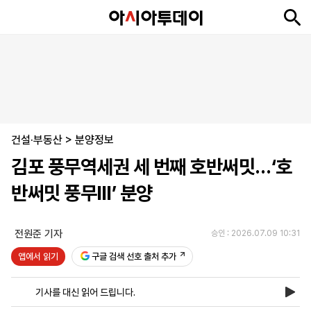
뉴
최
속
정
사
경
국
오
피
아
문
포
스
신
보
치
회
제
제
피
플
투
화
토
니
시
·
건설·부동산
언
티
스
>
분양정보
포
김포 풍무역세권 세 번째 호반써밋…‘호
츠
반써밋 풍무Ⅲ’ 분양
ENGLISH
中
Tiếng
文
Việt
전원준 기자
승인 : 2026.07.09 10:31
앱에서 읽기
구글 검색 선호 출처 추가
지
신
후
제
회
앱
면
문
원
보
사
설
기사를 대신 읽어 드립니다.
보
구
하
24
소
치
기
독
기
시
개