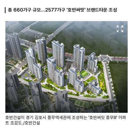
총 660가구 규모…2577가구 '호반써밋' 브랜드타운 조성
마
운
대
켓
세
학
파
동
워
문
골
프
호반건설이 경기 김포시 풍무역세권에 조성하는 '호반써밋 풍무III' 아파
트 조감도./호반건설