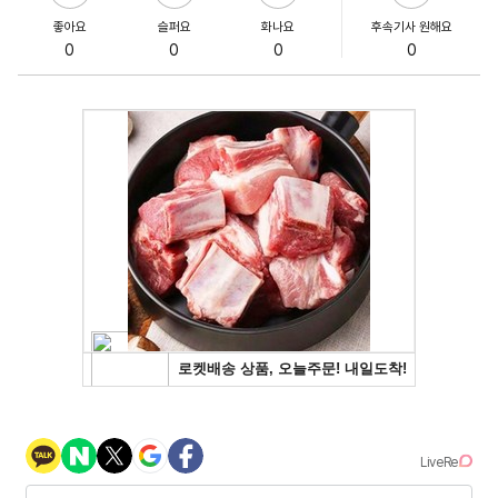
좋아요
슬퍼요
화나요
후속기사 원해요
0
0
0
0