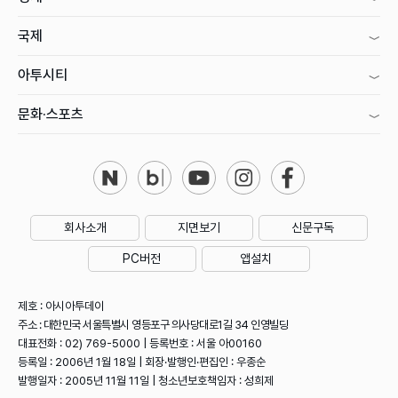
국제
아투시티
문화·스포츠
회사소개
지면보기
신문구독
PC버전
앱설치
제호 : 아시아투데이
주소 : 대한민국 서울특별시 영등포구 의사당대로1길 34 인영빌딩
대표전화 : 02) 769-5000 | 등록번호 : 서울 아00160
등록일 : 2006년 1월 18일 | 회장·발행인·편집인 : 우종순
발행일자 : 2005년 11월 11일 | 청소년보호책임자 : 성희제