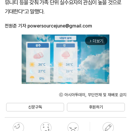
뮤니티 등을 갖춰 가족 단위 실수요자의 관심이 높을 것으로
기대한다"고 말했다.
전원준 기자
powersourcejune@gmail.com
더보기
arrow_forward_ios
ⓒ 아시아투데이, 무단전재 및 재배포 금지
Unmute
신문구독
후원하기