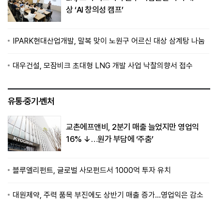
상 ‘AI 창의성 캠프’
IPARK현대산업개발, 말복 맞이 노원구 어르신 대상 삼계탕 나눔
대우건설, 모잠비크 초대형 LNG 개발 사업 낙찰의향서 접수
유통·중기·벤처
교촌에프앤비, 2분기 매출 늘었지만 영업익
16% ↓…원가 부담에 ‘주춤’
블루엘리펀트, 글로벌 사모펀드서 1000억 투자 유치
대원제약, 주력 품목 부진에도 상반기 매출 증가…영업익은 감소