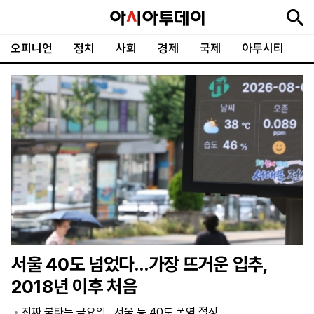
오피니언
정치
사회
경제
국제
아투시티
뉴
최
속
정
사
경
국
오
피
아
문
포
스
신
보
치
회
제
제
피
플
투
화
토
니
시
·
언
티
스
포
츠
ENGLISH
中
Tiếng
文
Việt
서울 40도 넘었다…가장 뜨거운 입추,
지
신
후
제
회
앱
2018년 이후 처음
면
문
원
보
사
설
보
구
하
24
소
치
진짜 불타는 금요일…서울 등 40도 폭염 절정
기
독
기
시
개