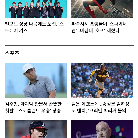
빌보드 정상 다음에도 도전…스
파죽지세 흥행몰이 ‘스파이더
트레이 키즈
맨’…마침내 ‘호프’ 제쳤다
스포츠
김주형, 마지막 관문서 산뜻한
팀은 이겼는데…송성문·김하성
첫발…‘스코틀랜드 우승’ 상승세
또 벤치, ‘코리안 빅리거’들의 고
이어간다
민