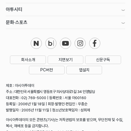
아투시티
문화·스포츠
회사소개
지면보기
신문구독
PC버전
앱설치
제호 : 아시아투데이
주소 : 대한민국 서울특별시 영등포구 의사당대로1길 34 인영빌딩
대표전화 : 02) 769-5000 | 등록번호 : 서울 아00160
등록일 : 2006년 1월 18일 | 회장·발행인·편집인 : 우종순
발행일자 : 2005년 11월 11일 | 청소년보호책임자 : 성희제
아시아투데이의 모든 콘텐츠(기사)는 저작권법의 보호를 받으며, 무단전재 및 수집,
복사, 재배포 등을 금지합니다.