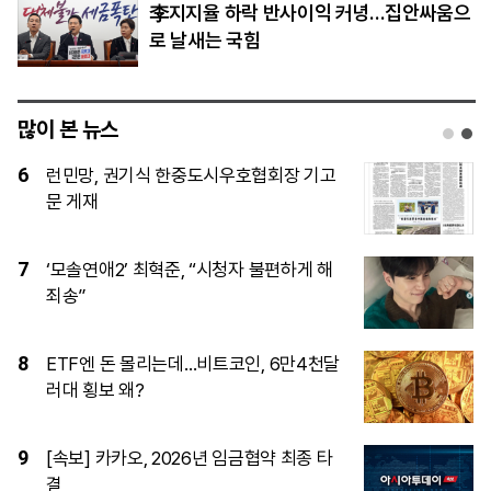
李지지율 하락 반사이익 커녕…집안싸움으
로 날새는 국힘
많이 본 뉴스
1
[단독]15사단 ‘투표권 미보장’…초급간부
들이 질책 두려워 ‘자체누락’
2
LG AI 파운데이션 모델 ‘엑사원’, 美·中 제
치고 세계 최고 성능 입증
3
[체험기] 삼성 비스포크 로봇청소기…‘청
소로부터의 자유’ 얼마나 가능할까
4
미 하원 공화당, 한국 정통망법 집행 브리
핑 요구…쿠팡 이어 디지털 규제 압박