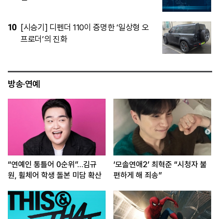
5
서장훈 서초동 빌딩 450억 매물로…26년
만에 16배 시세차익 기대
방송·연예
“연예인 통틀어 0순위”…김규
‘모솔연애2’ 최혁준 “시청자 불
원, 휠체어 학생 돌본 미담 확산
편하게 해 죄송”