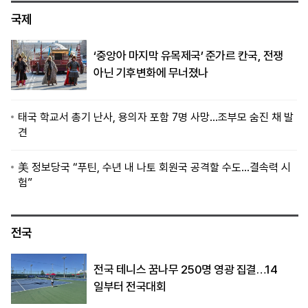
국제
‘중앙아 마지막 유목제국’ 준가르 칸국, 전쟁
아닌 기후변화에 무너졌나
태국 학교서 총기 난사, 용의자 포함 7명 사망…조부모 숨진 채 발
견
美 정보당국 “푸틴, 수년 내 나토 회원국 공격할 수도…결속력 시
험”
전국
전국 테니스 꿈나무 250명 영광 집결…14
일부터 전국대회