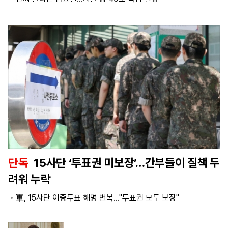
마
운
대
켓
세
학
파
동
워
문
골
프
단독
15사단 ‘투표권 미보장’…간부들이 질책 두
려워 누락
軍, 15사단 이중투표 해명 번복…"투표권 모두 보장"