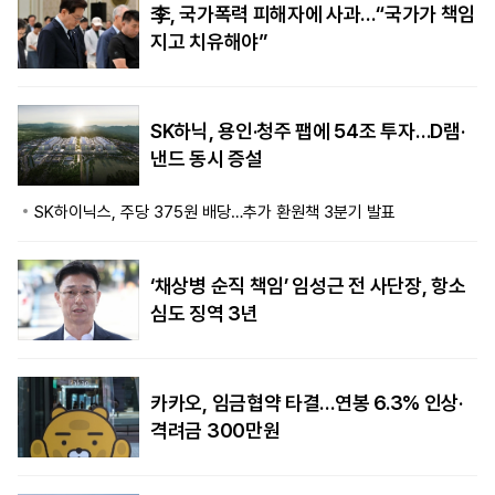
李, 국가폭력 피해자에 사과…“국가가 책임
지고 치유해야”
SK하닉, 용인·청주 팹에 54조 투자…D램·
낸드 동시 증설
SK하이닉스, 주당 375원 배당…추가 환원책 3분기 발표
‘채상병 순직 책임’ 임성근 전 사단장, 항소
심도 징역 3년
카카오, 임금협약 타결…연봉 6.3% 인상·
격려금 300만원