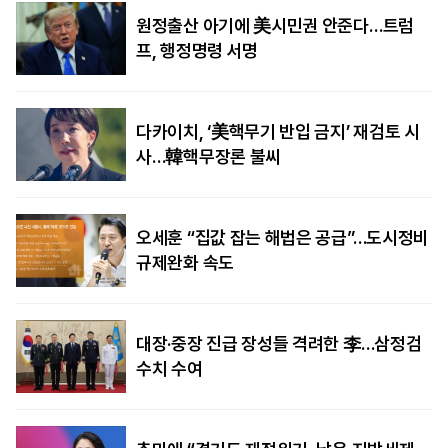
원정출산 아기에 美시민권 안준다…트럼
프, 행정명령 서명
다카이치, ‘美핵무기 반입 금지’ 재검토 시
사…韓핵무장론 불씨
오세훈 “집값 잡는 해법은 공급”…도시정비
규제완화 속도
대장·중장 진급 장성들 격려한 李…삼정검
수치 수여