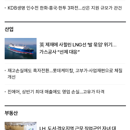
KDB생명 인수전 한화·흥국·한투 3파전…산은 지원 규모가 관건
산업
英 제재에 사할린 LNG선 ‘발 묶임’ 위기…
가스공사 “선제 대응”
재고손실에도 흑자전환…롯데케미칼, 고부가·사업재편으로 체질
개선
진에어, 상반기 최대 매출에도 영업 손실…고유가 타격
부동산
LH, 도서·격오지역 근무 직업군인 자녀 대