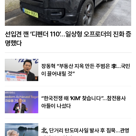
선입견 깬 ‘디펜더 110’…일상형 오프로더의 진화 증
명했다
장동혁 “부동산 지옥 만든 주범은 李…국민
이 끌어내릴 것”
“한국전쟁 때 ‘KIM’ 찾습니다”…참전용사
아들이 나섰다
北, 단거리 탄도미사일 발사 후 침묵…관영