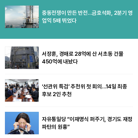
중동전쟁이 만든 반전…금호석화, 2분기 영
업익 5배 뛰었다
서장훈, 경매로 28억에 산 서초동 건물
450억에 내놨다
‘선관위 특검’ 추천위 첫 회의…14일 최종
후보 2인 추천
자유통일당 “이재명식 퍼주기, 경기도 재정
파탄의 원흉”