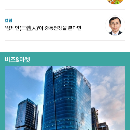
칼럼
‘삼체인(三體人)’이 중동전쟁을 본다면
비즈&마켓