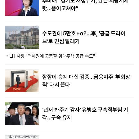
추미애 “경기도 재정위기, 낡은 지방세제
탓…뜯어고쳐야”
수도권에 5만호+α?…李, ‘공급 드라이
브’로 민심 달래기
LH 사장 "역세권에 고품질 임대주택 공급 속도"
깜깜이 승계 대신 검증…금융지주 ‘부회장
직’ 다시 뜬다
‘관저 봐주기 감사’ 유병호 구속적부심 기
각…구속 유지