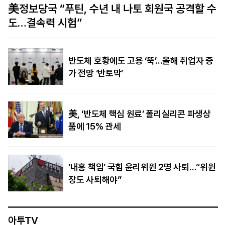
수
폭염 속 가뭄에 유럽 경제 위기…‘물류 대동맥’ 라
인강 수위 사상 최저
반도체 호황에도 고용 ‘뚝’…올해 취업자 증
가 전망 ‘반토막’
美, ‘반도체 핵심 원료’ 폴리실리콘 파생상
품에 15% 관세
‘내홍 책임’ 국힘 윤리위원 2명 사퇴…“위원
장도 사퇴해야”
아투TV