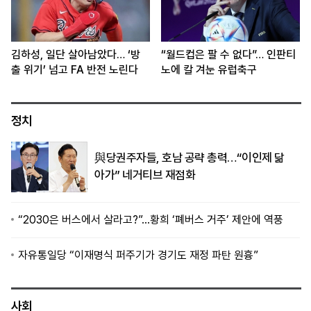
김하성, 일단 살아남았다… ‘방
“월드컵은 팔 수 없다”… 인판티
출 위기’ 넘고 FA 반전 노린다
노에 칼 겨눈 유럽축구
정치
與당권주자들, 호남 공략 총력…“이인제 닮
아가” 네거티브 재점화
“2030은 버스에서 살라고?”…황희 ‘폐버스 거주’ 제안에 역풍
자유통일당 “이재명식 퍼주기가 경기도 재정 파탄 원흉”
사회