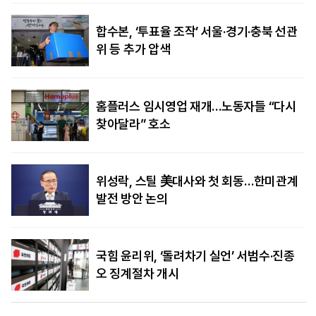
합수본, ‘투표율 조작’ 서울·경기·충북 선관
위 등 추가 압색
홈플러스 임시영업 재개…노동자들 “다시
찾아달라” 호소
위성락, 스틸 美대사와 첫 회동…한미관계
발전 방안 논의
국힘 윤리위, ‘돌려차기 실언’ 서범수·진종
오 징계절차 개시