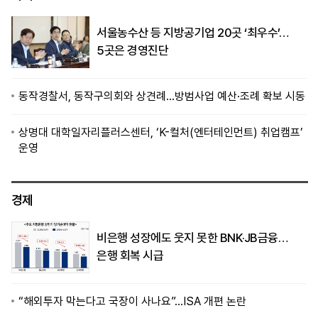
서울농수산 등 지방공기업 20곳 ‘최우수’…
5곳은 경영진단
동작경찰서, 동작구의회와 상견례…방범사업 예산·조례 확보 시동
상명대 대학일자리플러스센터, ‘K-컬처(엔터테인먼트) 취업캠프’
운영
경제
비은행 성장에도 웃지 못한 BNK·JB금융…
은행 회복 시급
“해외투자 막는다고 국장이 사나요”…ISA 개편 논란