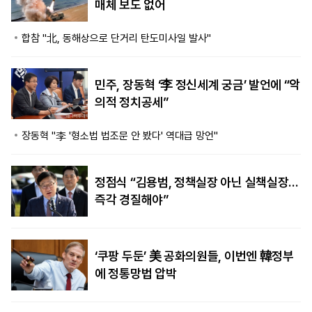
매체 보도 없어
합참 "北, 동해상으로 단거리 탄도미사일 발사"
민주, 장동혁 ‘李 정신세계 궁금’ 발언에 “악
의적 정치공세”
장동혁 "李 '형소법 법조문 안 봤다' 역대급 망언"
정점식 “김용범, 정책실장 아닌 실책실장…
즉각 경질해야”
‘쿠팡 두둔’ 美 공화의원들, 이번엔 韓정부
에 정통망법 압박