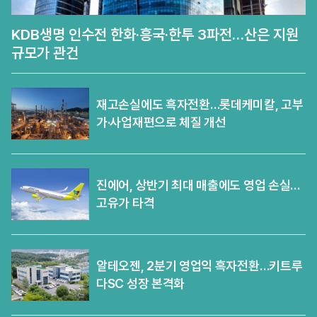
KDB생명 인수전 한화·흥국·한투 3파전…산은 지원
규모가 관건
재고손실에도 흑자전환…롯데케미칼, 고부
가·사업재편으로 체질 개선
진에어, 상반기 최대 매출에도 영업 손실…
고유가 타격
알테오젠, 2분기 영업익 흑자전환…키트루
다SC 성장 본격화