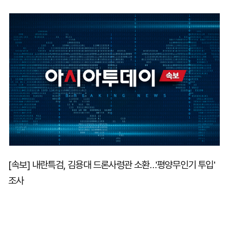
마
운
대
켓
세
학
파
동
워
문
골
프
[속보] 내란특검, 김용대 드론사령관 소환…'평양무인기 투입'
조사