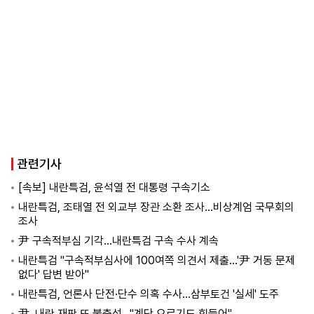
관련기사
[속보] 내란특검, 윤석열 전 대통령 구속기소
내란특검, 조태열 전 외교부 장관 소환 조사…비상계엄 국무회의
조사
尹 구속적부심 기각…내란특검 구속 수사 계속
내란특검 "구속적부심사에 100여쪽 의견서 제출…'尹 거동 문제
없다' 답변 받아"
내란특검, 언론사 단전·단수 의혹 수사…삼부토건 '실세' 도주
尹, 내란 재판 또 불출석…"계단 오르기도 힘들어"