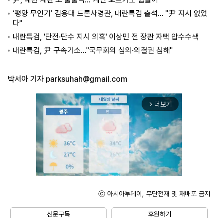
‘평양 무인기’ 김용대 드론사령관, 내란특검 출석… "尹 지시 없었
다"
내란특검, '단전·단수 지시 의혹' 이상민 전 장관 자택 압수수색
내란특검, 尹 구속기소…"국무회의 심의·의결권 침해"
박서아 기자
parksuhah@gmail.com
더보기
arrow_forward_ios
ⓒ 아시아투데이, 무단전재 및 재배포 금지
Mute
신문구독
후원하기