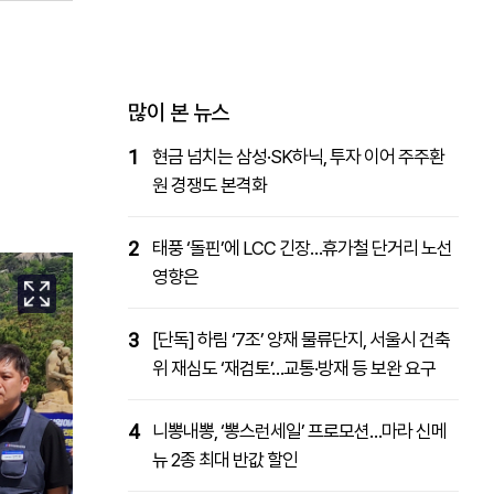
패밀리사이트
마켓파워
아투TV
대학동문골프최강전
많이 본 뉴스
1
현금 넘치는 삼성·SK하닉, 투자 이어 주주환
원 경쟁도 본격화
2
태풍 ‘돌핀’에 LCC 긴장…휴가철 단거리 노선
영향은
3
[단독] 하림 ‘7조’ 양재 물류단지, 서울시 건축
위 재심도 ‘재검토’…교통·방재 등 보완 요구
4
니뽕내뽕, ‘뽕스런세일’ 프로모션…마라 신메
뉴 2종 최대 반값 할인