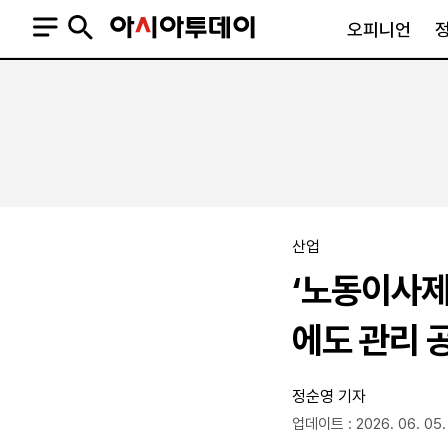
오피니언
오피니언
정치
사회
사설
정치일반
사회일반
칼럼·기고
청와대
사건·사고
기자의 눈
국회·정당
법원·검찰
피플
북한
교육·행정
산업
외교
노동·복지·환경
‘노동이사제
국방
보건·의학
정부
에도 관리 
정순영 기자
업데이트 : 2026. 06. 05.
SNS
뉴스스탠드
네이버블로그
아투TV(유튜브)
페이스북