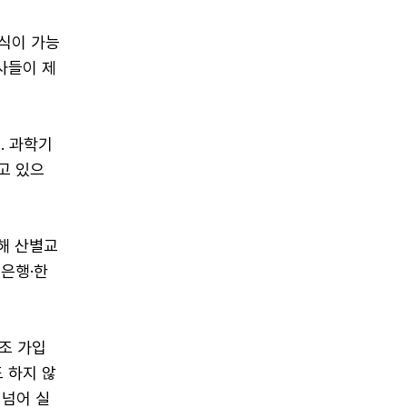
식이 가능
사들이 제
. 과학기
고 있으
해 산별교
업은행·한
조 가입
 하지 않
 넘어 실