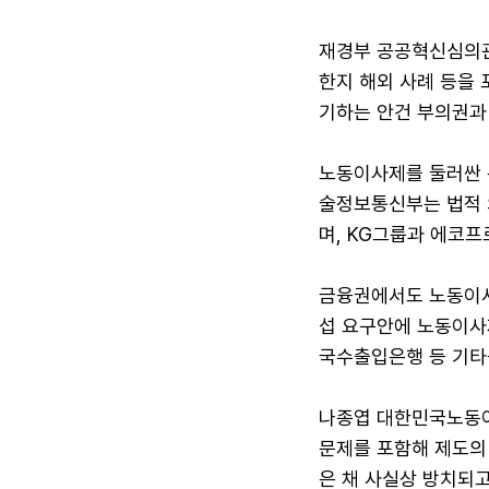
재경부 공공혁신심의관
한지 해외 사례 등을
기하는 안건 부의권과
노동이사제를 둘러싼 
술정보통신부는 법적 
며, KG그룹과 에코프
금융권에서도 노동이사
섭 요구안에 노동이사제
국수출입은행 등 기타
나종엽 대한민국노동이
문제를 포함해 제도의
은 채 사실상 방치되고