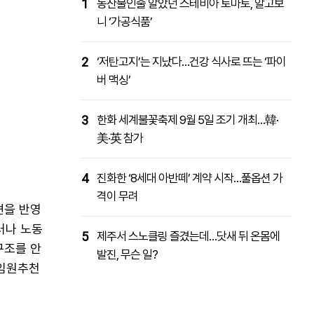
1
농산물인줄 알았던 스테비아 토마토, 알고보
니 ‘가공식품’
2
‘저탄고지’는 지났다…건강 식사로 뜨는 ‘파이
버 맥싱’
3
한화 세계불꽃축제 9월 5일 조기 개최…韓·
美·英 참가
4
진화한 ‘8세대 아반떼’ 계약 시작…풀옵션 가
격이 무려
견을 반영
러나 노동
5
제주서 스노클링 즐겼는데…닷새 뒤 온몸에
구조를 안
발진, 무슨 일?
 임원추천