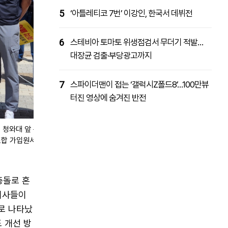
5
‘아틀레티코 7번’ 이강인, 한국서 데뷔전
6
스테비아 토마토 위생점검서 무더기 적발…
대장균 검출·부당광고까지
7
스파이더맨이 접는 ‘갤럭시Z폴드8’…100만뷰
터진 영상에 숨겨진 반전
 청와대 앞 분
조합 가입원서
충돌로 혼
이사들이
로 나타났
 개선 방