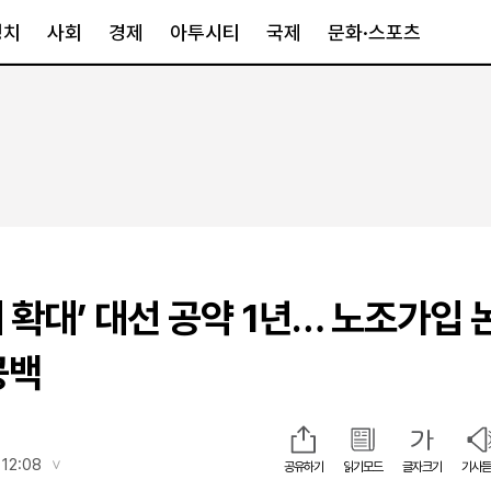
정치
사회
경제
아투시티
국제
문화·스포츠
경제
아투시티
국제
경제일반
종합
세계일반
정책
메트로
아시아·호주
금융·증권
경기·인천
북미
산업
세종·충청
중남미
IT·과학
영남
유럽
 확대’ 대선 공약 1년… 노조가입 
부동산
호남
중동·아프리
유통
강원
공백
중기·벤처
제주
 12:08
공유하기
읽기모드
글자크기
기사듣
인스타그램