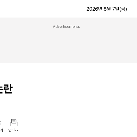
2026년 8월 7일(금)
Advertisements
문화·스포츠
최신
전체
방송
지면보기
가요
구독신청
영화
First Edition
문화
논란
후원하기
카
종교
제보24시
스포츠
알립니다
여행
기
인쇄하기