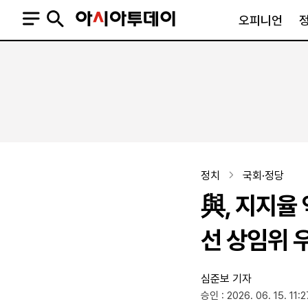
오피니언
오피니언
정치
사회
사설
정치일반
사회일반
칼럼·기고
청와대
사건·사고
기자의 눈
국회·정당
법원·검찰
피플
북한
교육·행정
정치
국회·정당
외교
노동·복지·환경
與, 지지율
국방
보건·의학
정부
선 상임위 
심준보 기자
SNS
승인 : 2026. 06. 15. 11:2
뉴스스탠드
네이버블로그
아투TV(유튜브)
페이스북