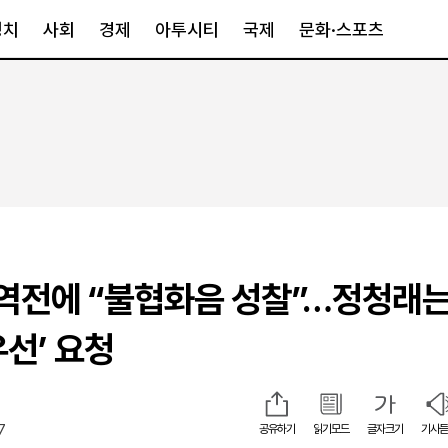
정치
사회
경제
아투시티
국제
문화·스포츠
경제
아투시티
국제
경제일반
종합
세계일반
정책
메트로
아시아·호주
금융·증권
경기·인천
북미
산업
세종·충청
중남미
IT·과학
영남
유럽
 역전에 “불협화음 성찰”…정청래는
부동산
호남
중동·아프리
유통
강원
우선’ 요청
중기·벤처
제주
7
공유하기
읽기모드
글자크기
기사듣
인스타그램