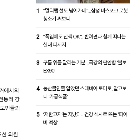
1
“멀티탭 선도 넘어가네”…삼성 비스포크 로봇
청소기 써보니
2
“폭염에도 산책 OK”…반려견과 함께 떠나는
실내 피서지
3
구름 위를 달리는 기분…극강의 편안함 ‘볼보
EX90’
4
농산물인줄 알았던 스테비아 토마토, 알고보
선거에서의
니 ‘가공식품’
전통적 강
원도민들의
5
‘저탄고지’는 지났다…건강 식사로 뜨는 ‘파이
버 맥싱’
초선 의원