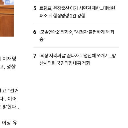
5
트럼프, 원정출산 아기 시민권 제한…대법원
패소 뒤 행정명령 2건 강행
6
‘모솔연애2’ 최혁준, “시청자 불편하게 해 죄
송”
7
‘의장 자리싸움’ 끝나자 교섭단체 쪼개기…양
며 이재명
산시의회 국민의힘 내홍 격화
고, 성찰
고 "선거
 . 이어
 밝혔다 .
 이상 유