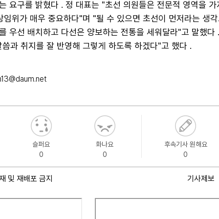
 요구를 밝혔다 . 정 대표는 "초선 의원들은 전문적 영역을 가
상임위가 매우 중요하다"며 "될 수 있으면 초선이 먼저라는 생각
 우선 배치하고 다선은 양보하는 전통을 세워달라"고 말했다 .
씀과 취지를 잘 반영해 그렇게 하도록 하겠다"고 했다 .
m13@daum.net
슬퍼요
화나요
후속기사 원해요
0
0
0
재 및 재배포 금지
기사제보