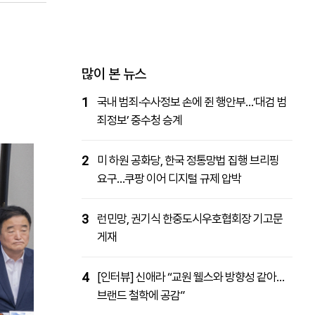
패밀리사이트
마켓파워
아투TV
대학동문골프최강전
많이 본 뉴스
1
국내 범죄·수사정보 손에 쥔 행안부…‘대검 범
죄정보’ 중수청 승계
2
미 하원 공화당, 한국 정통망법 집행 브리핑
요구…쿠팡 이어 디지털 규제 압박
3
런민망, 권기식 한중도시우호협회장 기고문
게재
4
[인터뷰] 신애라 “교원 웰스와 방향성 같아…
브랜드 철학에 공감”