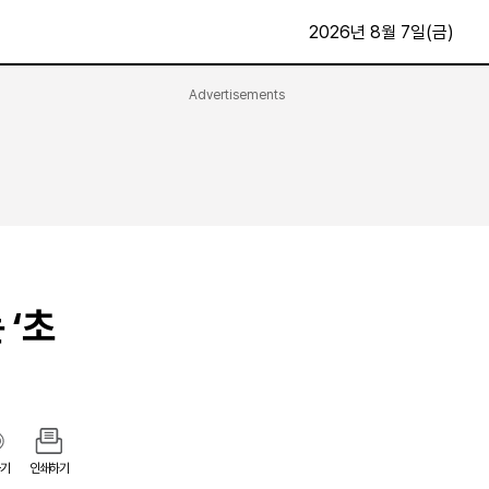
2026년 8월 7일(금)
Advertisements
문화·스포츠
최신
전체
방송
지면보기
가요
구독신청
영화
First Edition
문화
후원하기
 ‘초
카
종교
제보24시
스포츠
알립니다
여행
기
인쇄하기