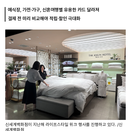
예식장, 가전·가구, 신혼여행별 유용한 카드 달라져
결제 전 미리 비교해야 적립·할인 극대화
마
운
대
켓
세
학
파
동
워
문
골
프
신세계백화점이 지난해 라이프스타일 위크 행사를 진행하고 있다. /신
세계백화점