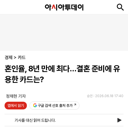
뉴
최
속
정
사
경
국
오
피
아
문
포
스
신
보
치
회
제
제
피
플
투
화
토
니
시
·
경제
언
티
스
>
카드
포
혼인율, 8년 만에 최다…결혼 준비에 유
츠
용한 카드는?
ENGLISH
中
Tiếng
文
Việt
정채현 기자
승인 : 2026.06.18 17:40
앱에서 읽기
구글 검색 선호 출처 추가
지
신
후
제
회
앱
면
문
원
보
사
설
기사를 대신 읽어 드립니다.
보
구
하
24
소
치
기
독
기
시
개