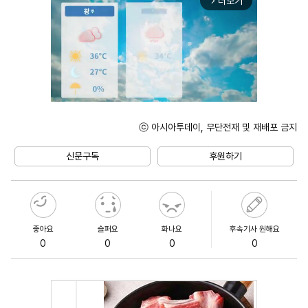
더보기
arrow_forward_ios
ⓒ 아시아투데이, 무단전재 및 재배포 금지
Unmute
신문구독
후원하기
좋아요
슬퍼요
화나요
후속기사 원해요
0
0
0
0