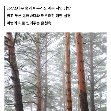
금강소나무 숲과 어우러진 계곡 자연 냉방
맑고 푸른 동해바다와 어우러진 해안 절경
마
운
대
켓
세
학
여행의 피로 씻어주는 온천욕
파
동
워
문
골
프