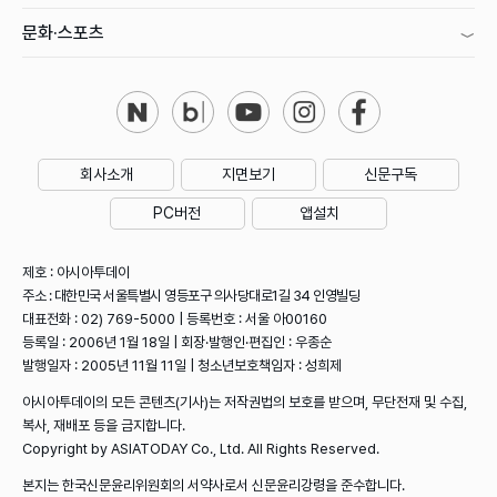
문화·스포츠
회사소개
지면보기
신문구독
PC버전
앱설치
제호 : 아시아투데이
주소 : 대한민국 서울특별시 영등포구 의사당대로1길 34 인영빌딩
대표전화 : 02) 769-5000 | 등록번호 : 서울 아00160
등록일 : 2006년 1월 18일 | 회장·발행인·편집인 : 우종순
발행일자 : 2005년 11월 11일 | 청소년보호책임자 : 성희제
아시아투데이의 모든 콘텐츠(기사)는 저작권법의 보호를 받으며, 무단전재 및 수집,
복사, 재배포 등을 금지합니다.
Copyright by ASIATODAY Co., Ltd. All Rights Reserved.
본지는 한국신문윤리위원회의 서약사로서 신문윤리강령을 준수합니다.