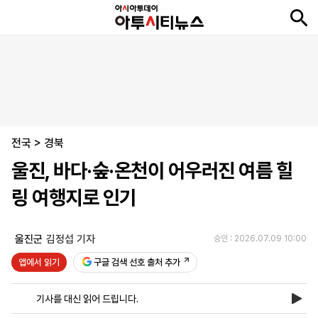
뉴
최
속
정
사
경
국
오
피
아
문
포
스
신
보
치
회
제
제
피
플
투
화
토
니
시
·
전국
언
티
스
>
경북
포
울진, 바다·숲·온천이 어우러진 여름 힐
츠
링 여행지로 인기
ENGLISH
中
Tiếng
文
Việt
울진군
김정섭 기자
승인 : 2026.07.09 10:00
앱에서 읽기
구글 검색 선호 출처 추가
지
신
후
제
회
앱
면
문
원
보
사
설
기사를 대신 읽어 드립니다.
보
구
하
24
소
치
기
독
기
시
개