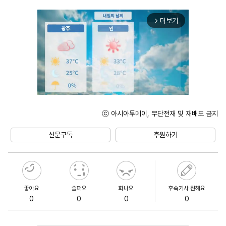
더보기
arrow_forward_ios
ⓒ 아시아투데이, 무단전재 및 재배포 금지
Unmute
신문구독
후원하기
좋아요
슬퍼요
화나요
후속기사 원해요
0
0
0
0