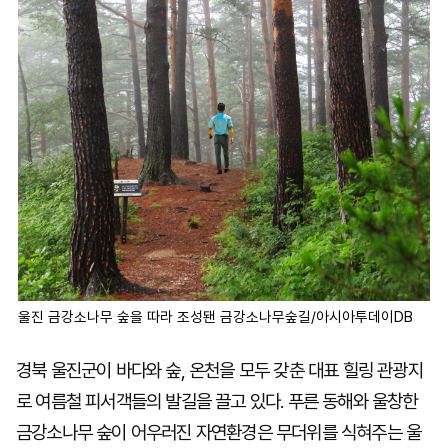
울진 금강소나무 숲을 따라 조성됀 금강소나무숲길/아시아투데이DB
경북 울진군이 바다와 숲, 온천을 모두 갖춘 대표 힐링 관광지
로 여름철 피서객들의 발길을 끌고 있다. 푸른 동해와 울창한
금강소나무 숲이 어우러진 자연환경은 무더위를 식혀주는 울