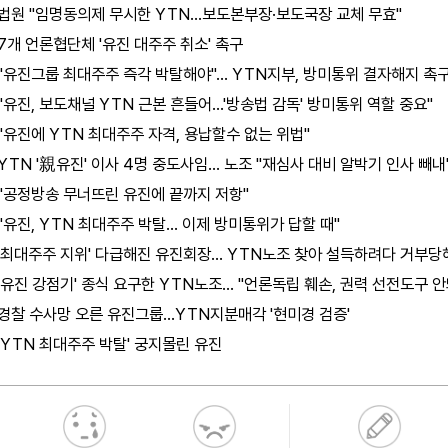
법원 "임명동의제 무시한 YTN...보도본부장·보도국장 교체 무효"
7개 언론협단체 '유진 대주주 취소' 촉구
"유진그룹 최대주주 즉각 박탈해야"… YTN지부, 방미통위 결자해지 촉
"유진, 보도채널 YTN 근본 흔들어...'방송법 감독' 방미통위 역할 중요"
"유진에 YTN 최대주주 자격, 용납할수 없는 위법"
YTN '親유진' 이사 4명 중도사임… 노조 "재심사 대비 알박기 인사 빼내
"공정방송 무너뜨린 유진에 끝까지 저항"
"유진, YTN 최대주주 박탈… 이제 방미통위가 답할 때"
'최대주주 지위' 다급해진 유진회장… YTN노조 찾아 설득하려다 거부당
'유진 강점기' 종식 요구한 YTN노조... "언론독립 훼손, 권력 선전도구 안
경찰 수사망 오른 유진그룹…YTN지분매각 '현미경 검증'
'YTN 최대주주 박탈' 궁지몰린 유진