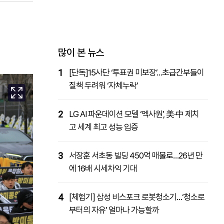
패밀리사이트
마켓파워
아투TV
대학동문골프최강전
많이 본 뉴스
1
[단독]15사단 ‘투표권 미보장’…초급간부들이
질책 두려워 ‘자체누락’
2
LG AI 파운데이션 모델 ‘엑사원’, 美·中 제치
고 세계 최고 성능 입증
3
서장훈 서초동 빌딩 450억 매물로…26년 만
에 16배 시세차익 기대
4
[체험기] 삼성 비스포크 로봇청소기…‘청소로
부터의 자유’ 얼마나 가능할까