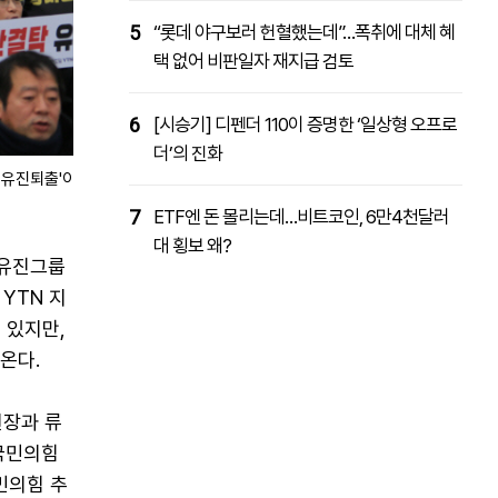
5
“롯데 야구보러 헌혈했는데”…폭취에 대체 혜
택 없어 비판일자 재지급 검토
6
[시승기] 디펜더 110이 증명한 ‘일상형 오프로
더’의 진화
 유진퇴출'이
7
ETF엔 돈 몰리는데…비트코인, 6만4천달러
대 횡보 왜?
 유진그룹
YTN 지
 있지만,
온다.
원장과 류
국민의힘
민의힘 추