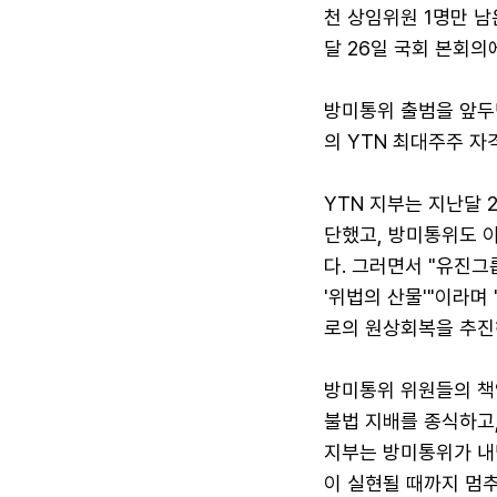
천 상임위원 1명만 
달 26일 국회 본회의
방미통위 출범을 앞두면
의 YTN 최대주주 자
YTN 지부는 지난달 
단했고, 방미통위도 
다. 그러면서 "유진그
'위법의 산물'"이라며
로의 원상회복을 추진
방미통위 위원들의 책임
불법 지배를 종식하고,
지부는 방미통위가 내
이 실현될 때까지 멈추