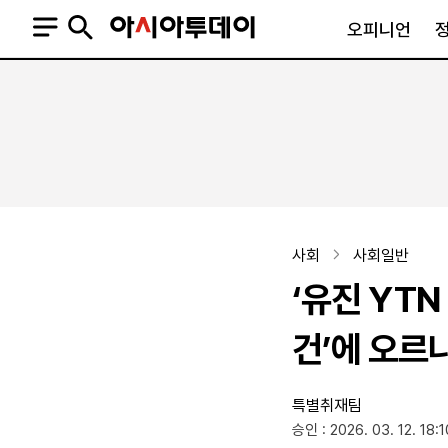
오피니언
오피니언
정치
사회
사설
정치일반
사회일반
칼럼·기고
청와대
사건·사고
기자의 눈
국회·정당
법원·검찰
피플
북한
교육·행정
사회
사회일반
외교
노동·복지·환경
‘유진 YTN
국방
보건·의학
정부
건’에 오르
특별취재팀
SNS
승인 : 2026. 03. 12. 18:1
뉴스스탠드
네이버블로그
아투TV(유튜브)
페이스북