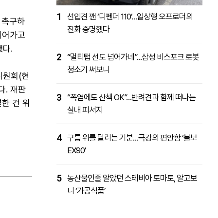
1
선입견 깬 ‘디펜더 110’…일상형 오프로더의
 촉구하
진화 증명했다
 이어가고
다.
2
“멀티탭 선도 넘어가네”…삼성 비스포크 로봇
청소기 써보니
위원회(현
다. 재판
3
“폭염에도 산책 OK”…반려견과 함께 떠나는
한 건 위
실내 피서지
4
구름 위를 달리는 기분…극강의 편안함 ‘볼보
EX90’
5
농산물인줄 알았던 스테비아 토마토, 알고보
니 ‘가공식품’