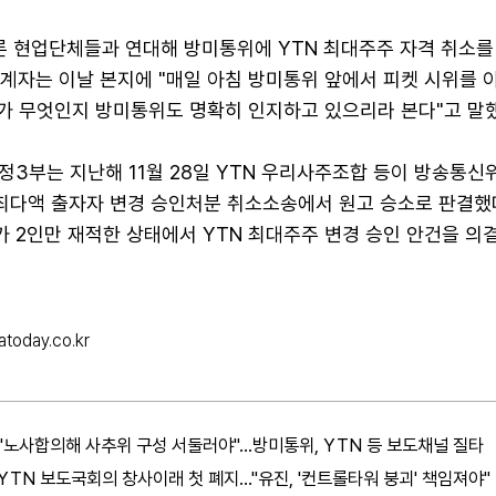
언론 현업단체들과 연대해 방미통위에 YTN 최대주주 자격 취소를
 관계자는 이날 본지에 "매일 아침 방미통위 앞에서 피켓 시위를
구가 무엇인지 방미통위도 명확히 인지하고 있으리라 본다"고 말했
정3부는 지난해 11월 28일 YTN 우리사주조합 등이 방송통신
 최다액 출자자 변경 승인처분 취소소송에서 원고 승소로 판결했
 2인만 재적한 상태에서 YTN 최대주주 변경 승인 안건을 의결
atoday.co.kr
"노사합의해 사추위 구성 서둘러야"...방미통위, YTN 등 보도채널 질타
YTN 보도국회의 창사이래 첫 폐지..."유진, '컨트롤타워 붕괴' 책임져야"