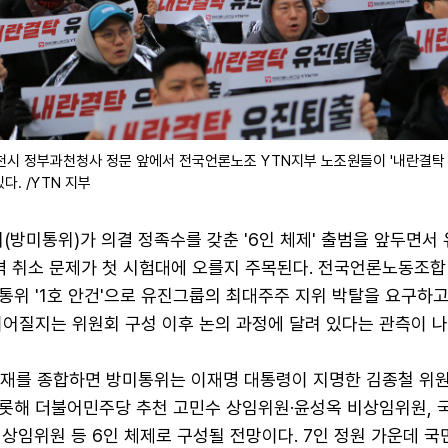
과천시 정부과천청사 정문 앞에서 전국언론노조 YTN지부 노조원들이 '내란결탁
다. /YTN 지부
방미통위)가 의결 정족수를 갖춘 '6인 체제' 출범을 앞두면서
격 취소 문제가 첫 시험대에 오를지 주목된다. 전국언론노동조합 
미통위 '1호 안건'으로 유진그룹의 최대주주 지위 박탈을 요구하고
이어질지는 위원회 구성 이후 논의 과정에 달려 있다는 관측이 나
취재를 종합하면 방미통위는 이재명 대통령이 지명한 김종철 위
롯해 더불어민주당 추천 고민수 상임위원·윤성옥 비상임위원, 
상임위원 등 6인 체제로 구성될 전망이다. 7인 정원 가운데 국