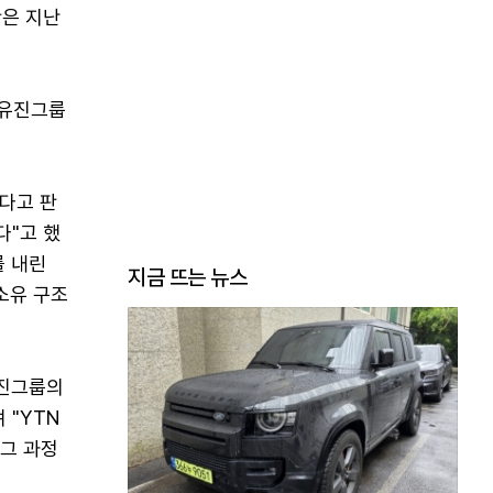
안은 지난
'유진그룹
있다고 판
다"고 했
를 내린
지금 뜨는 뉴스
 소유 구조
유진그룹의
 "YTN
 그 과정