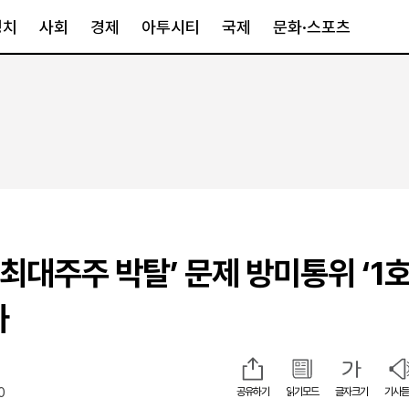
정치
사회
경제
아투시티
국제
문화·스포츠
경제
아투시티
국제
경제일반
종합
세계일반
정책
메트로
아시아·호주
금융·증권
경기·인천
북미
산업
세종·충청
중남미
IT·과학
영남
유럽
 최대주주 박탈’ 문제 방미통위 ‘1호
부동산
호남
중동·아프리
유통
강원
나
중기·벤처
제주
0
공유하기
읽기모드
글자크기
기사듣
인스타그램