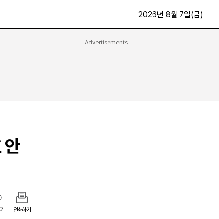
2026년 8월 7일(금)
Advertisements
문화·스포츠
최신
전체
방송
지면보기
가요
구독신청
영화
First Edition
문화
후원하기
 안
카
종교
제보24시
스포츠
알립니다
여행
기
인쇄하기