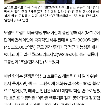
도널드 트럼프 미국 대통령이 16일(현지시간) 프랑스 중동부 에비앙레
뱅에서 열린 주요 7개국(G7) 정상회의 갈라 만찬 전 음악 행사에 참석
하기 위해 도착하고 있다. 제52차 G7 정상회의는 15일부터 17일까지
열린다./EPA·연합
도널드 트럼프 미국 행정부와 이란이 종전 양해각서(MOU)에
합의하면서 이란에 즉각적인 석유 판매 허용과 3000억달러
(453조3000억원) 규모 민간 투자기금 접근 가능성을 제시
했다고 미국 일간 월스트리트저널(WSJ)·로이터통신·블룸버
그통신이 16일(현지시간) 보도했다.
이번 합의는 전쟁을 멈추고 호르무즈 해협을 다시 열기 위한
임시 틀이지만, 핵 프로그램·제재 완화·동결자산은 60일 협상
으로 넘어갔고, 레바논 전선은 MOU 이행의 핵심 변수로 남았
다. 트럼프 대통령은 "이란은 핵무기를 갖지 못한다"고 강조했