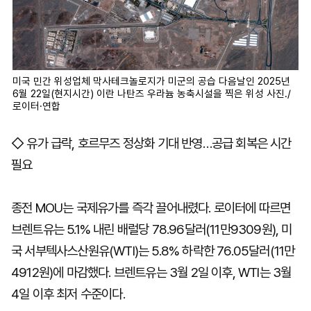
미국 민간 위성업체 막사테크놀로지가 미군의 공습 다음날인 2025년
6월 22일(현지시간) 이란 나탄즈 우라늄 농축시설을 찍은 위성 사진./
로이터·연합
◇ 유가 급락, 호르무즈 정상화 기대 반영…공급 회복은 시간
필요
종전 MOU는 국제유가를 즉각 끌어내렸다. 로이터에 따르면
브렌트유는 5.1% 내린 배럴당 78.96달러(11만9309원), 미
국 서부텍사스산원유(WTI)는 5.8% 하락한 76.05달러(11만
4912원)에 마감했다. 브렌트유는 3월 2일 이후, WTI는 3월
4일 이후 최저 수준이다.