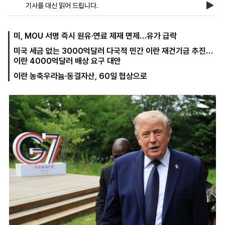
기사를 대신 읽어 드립니다.
마
운
대
미, MOU 서명 즉시 원유·연료 제재 면제…유가 급락
켓
세
학
미국 세금 없는 3000억달러 다국적 민간 이란 재건기금 추진…
파
동
이란 4000억달러 배상 요구 대안
워
문
골
이란 농축우라늄·동결자산, 60일 협상으로
프