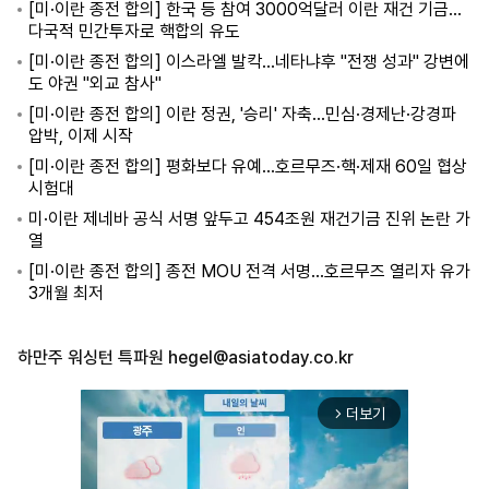
[미·이란 종전 합의] 한국 등 참여 3000억달러 이란 재건 기금…
다국적 민간투자로 핵합의 유도
[미·이란 종전 합의] 이스라엘 발칵…네타냐후 "전쟁 성과" 강변에
도 야권 "외교 참사"
[미·이란 종전 합의] 이란 정권, '승리' 자축…민심·경제난·강경파
압박, 이제 시작
[미·이란 종전 합의] 평화보다 유예…호르무즈·핵·제재 60일 협상
시험대
미·이란 제네바 공식 서명 앞두고 454조원 재건기금 진위 논란 가
열
[미·이란 종전 합의] 종전 MOU 전격 서명…호르무즈 열리자 유가
3개월 최저
하만주 워싱턴 특파원
hegel@asiatoday.co.kr
더보기
arrow_forward_ios