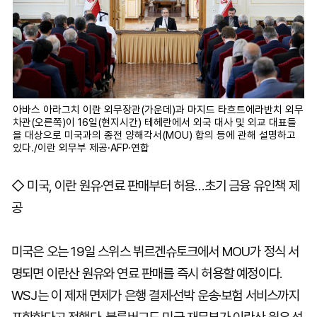
아바스 아라그치 이란 외무장관(가운데)과 마지드 타흐트에라반치 외무
차관(오른쪽)이 16일(현지시간) 테헤란에서 외국 대사 및 외교 대표들
을 대상으로 미국과의 종전 양해각서(MOU) 합의 등에 관해 설명하고
있다./이란 외무부 제공·AFP·연합
◇ 미국, 이란 원유·연료 판매부터 허용…초기 금융 유인책 제
공
미국은 오는 19일 스위스 뷔르겐슈토크에서 MOU가 정식 서
명되면 이란산 원유와 연료 판매를 즉시 허용할 예정이다.
WSJ는 이 제재 면제가 은행 결제·선박 운송·보험 서비스까지