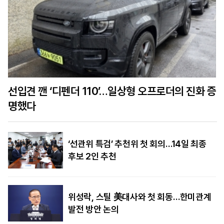
선입견 깬 ‘디펜더 110’…일상형 오프로더의 진화 증
명했다
‘선관위 특검’ 추천위 첫 회의…14일 최종
후보 2인 추천
위성락, 스틸 美대사와 첫 회동…한미관계
발전 방안 논의