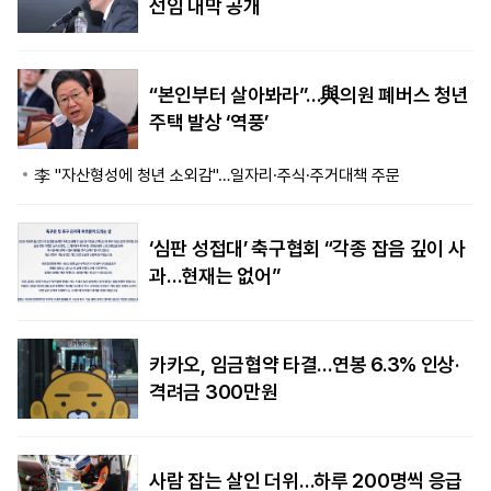
선임 내막 공개
“본인부터 살아봐라”…與의원 폐버스 청년
주택 발상 ‘역풍’
李 "자산형성에 청년 소외감"…일자리·주식·주거대책 주문
‘심판 성접대’ 축구협회 “각종 잡음 깊이 사
과…현재는 없어”
카카오, 임금협약 타결…연봉 6.3% 인상·
격려금 300만원
사람 잡는 살인 더위…하루 200명씩 응급