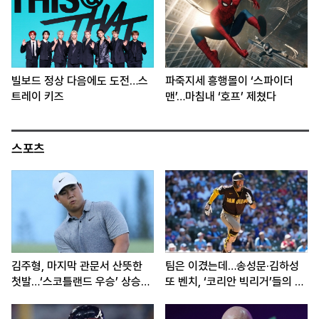
빌보드 정상 다음에도 도전…스
파죽지세 흥행몰이 ‘스파이더
트레이 키즈
맨’…마침내 ‘호프’ 제쳤다
스포츠
김주형, 마지막 관문서 산뜻한
팀은 이겼는데…송성문·김하성
첫발…‘스코틀랜드 우승’ 상승세
또 벤치, ‘코리안 빅리거’들의 고
이어간다
민