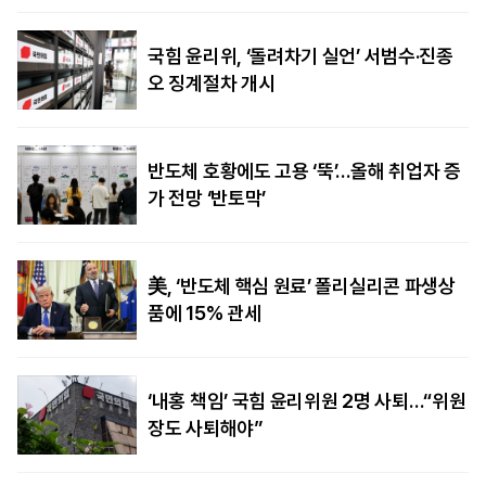
국힘 윤리위, ‘돌려차기 실언’ 서범수·진종
오 징계절차 개시
반도체 호황에도 고용 ‘뚝’…올해 취업자 증
가 전망 ‘반토막’
美, ‘반도체 핵심 원료’ 폴리실리콘 파생상
품에 15% 관세
‘내홍 책임’ 국힘 윤리위원 2명 사퇴…“위원
장도 사퇴해야”