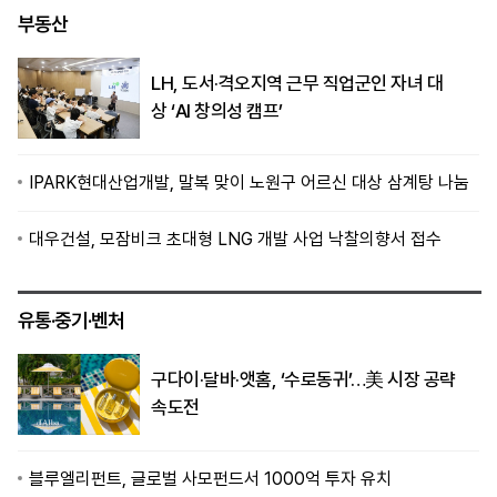
부동산
LH, 도서·격오지역 근무 직업군인 자녀 대
상 ‘AI 창의성 캠프’
IPARK현대산업개발, 말복 맞이 노원구 어르신 대상 삼계탕 나눔
대우건설, 모잠비크 초대형 LNG 개발 사업 낙찰의향서 접수
유통·중기·벤처
구다이·달바·앳홈, ‘수로동귀’…美 시장 공략
속도전
블루엘리펀트, 글로벌 사모펀드서 1000억 투자 유치