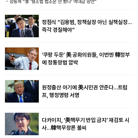
장동혁 "李 '형소법 법조문 안 봤다' 역대급 망언"
정점식 “김용범, 정책실장 아닌 실책실장…
즉각 경질해야”
‘쿠팡 두둔’ 美 공화의원들, 이번엔 韓정부
에 정통망법 압박
원정출산 아기에 美시민권 안준다…트럼
프, 행정명령 서명
다카이치, ‘美핵무기 반입 금지’ 재검토 시
사…韓핵무장론 불씨