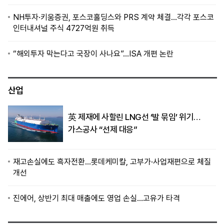
NH투자·키움증권, 포스코홀딩스와 PRS 계약 체결…각각 포스코
인터내셔널 주식 4727억원 취득
“해외투자 막는다고 국장이 사나요”…ISA 개편 논란
산업
英 제재에 사할린 LNG선 ‘발 묶임’ 위기…
가스공사 “선제 대응”
재고손실에도 흑자전환…롯데케미칼, 고부가·사업재편으로 체질
개선
진에어, 상반기 최대 매출에도 영업 손실…고유가 타격