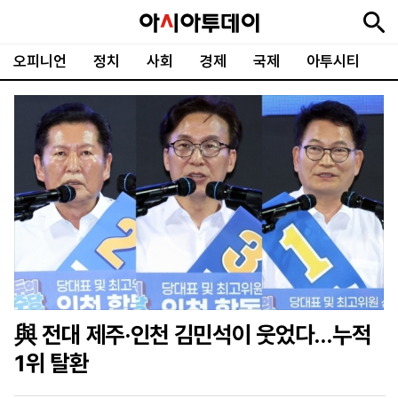
오피니언
정치
사회
경제
국제
아투시티
뉴
최
속
정
사
경
국
오
피
아
문
포
스
신
보
치
회
제
제
피
플
투
화
토
니
시
·
언
티
스
포
츠
ENGLISH
中
Tiếng
文
Việt
與 전대 제주·인천 김민석이 웃었다…누적
지
신
후
제
회
앱
1위 탈환
면
문
원
보
사
설
보
구
하
24
소
치
기
독
기
시
개