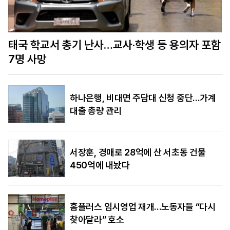
함
美정보당국 “푸틴, 수년 내 나토 회원국 공격할 수
도…결속력 시험”
하나은행, 비대면 주담대 신청 중단…가계
대출 총량 관리
서장훈, 경매로 28억에 산 서초동 건물
450억에 내놨다
홈플러스 임시영업 재개…노동자들 “다시
찾아달라” 호소