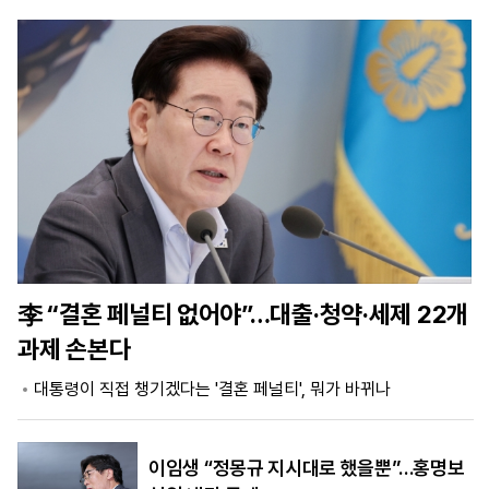
마
운
대
켓
세
학
파
동
워
문
골
프
李 “결혼 페널티 없어야”…대출·청약·세제 22개
과제 손본다
대통령이 직접 챙기겠다는 '결혼 페널티', 뭐가 바뀌나
이임생 “정몽규 지시대로 했을뿐”…홍명보