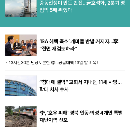
중동전쟁이 만든 반전…금호석화, 2분기 영
업익 5배 뛰었다
‘ISA 혜택 축소’ 개미들 반발 커지자…李
“전면 재검토하라”
13시간30분 난상토론한 李…공급대책 13일 발표 목표
“침대에 결박” 교회서 지내던 11세 사망…
학대 치사 수사
李, ‘호우 피해’ 경북 안동·의성 4개면 특별
재난지역 선포