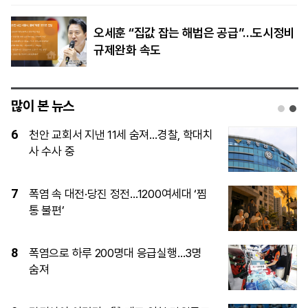
오세훈 “집값 잡는 해법은 공급”…도시정비
규제완화 속도
많이 본 뉴스
1
“결혼 망설이는 일 없어야”…李, ‘결혼 페
널티’ 22개 과제 점검 지시
2
[속보] 김민석, 與전당대회 제주·인천 당
원투표서 승리
3
이재명 대통령이 직접 챙기는 ‘결혼 페널
티’, 뭐가 바뀌나