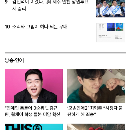
4
제주·인천 당심은 김민석…정청래와 누적
득표 ‘초박빙’
5
[공연 어땠어?] 에스파, 3만 5000명과 연
‘컴플렉시티’
방송·연예
“연예인 통틀어 0순위”…김규
‘모솔연애2’ 최혁준 “시청자 불
원, 휠체어 학생 돌본 미담 확산
편하게 해 죄송”