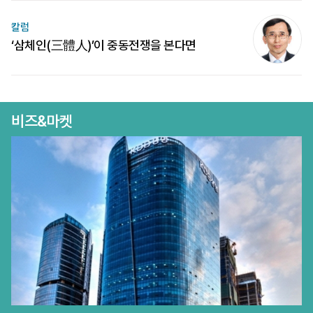
칼럼
‘삼체인(三體人)’이 중동전쟁을 본다면
비즈&마켓