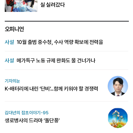
실 실려갔다
오피니언
사설
10월 출범 중수청, 수사 역량 확보에 전력을
사설
메가특구 노동 규제 완화도 물 건너가나
기자의눈
K-배터리에 내린 ‘단비’…함께 키워야 할 경쟁력
김대년의 잡초이야기-95
생로병사의 드라마 ‘돌단풍’