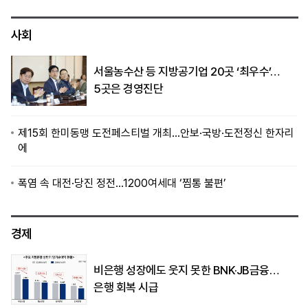
사회
서울농수산 등 지방공기업 20곳 ‘최우수’…
5곳은 경영진단
제15회 한미동맹 도전페스티벌 개최…안보·국방·도전정신 한자리
에
폭염 속 대전·당진 정전…1200여세대 ‘찜통 불편’
경제
비은행 성장에도 웃지 못한 BNK·JB금융…
은행 회복 시급