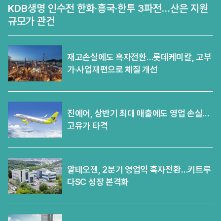
KDB생명 인수전 한화·흥국·한투 3파전…산은 지원
규모가 관건
재고손실에도 흑자전환…롯데케미칼, 고부
가·사업재편으로 체질 개선
진에어, 상반기 최대 매출에도 영업 손실…
고유가 타격
알테오젠, 2분기 영업익 흑자전환…키트루
다SC 성장 본격화