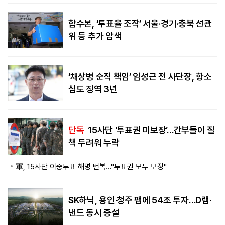
합수본, ‘투표율 조작’ 서울·경기·충북 선관
위 등 추가 압색
‘채상병 순직 책임’ 임성근 전 사단장, 항소
심도 징역 3년
단독
15사단 ‘투표권 미보장’…간부들이 질
책 두려워 누락
軍, 15사단 이중투표 해명 번복…"투표권 모두 보장"
SK하닉, 용인·청주 팹에 54조 투자…D램·
낸드 동시 증설