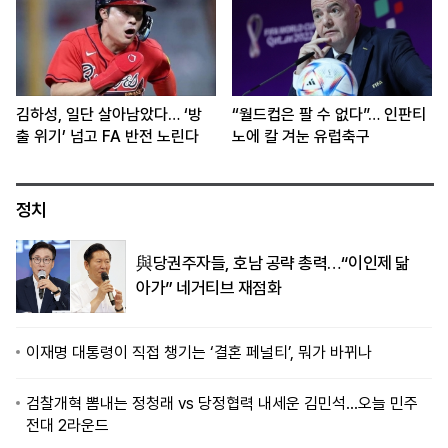
김하성, 일단 살아남았다… ‘방
“월드컵은 팔 수 없다”… 인판티
출 위기’ 넘고 FA 반전 노린다
노에 칼 겨눈 유럽축구
정치
與당권주자들, 호남 공략 총력…“이인제 닮
아가” 네거티브 재점화
이재명 대통령이 직접 챙기는 ‘결혼 페널티’, 뭐가 바뀌나
검찰개혁 뽐내는 정청래 vs 당정협력 내세운 김민석…오늘 민주
전대 2라운드