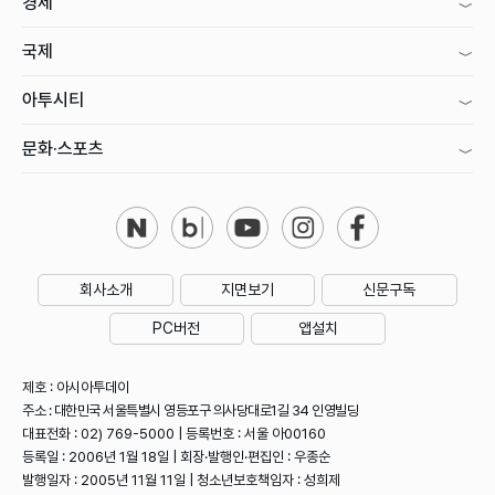
경제
국제
아투시티
문화·스포츠
회사소개
지면보기
신문구독
PC버전
앱설치
제호 : 아시아투데이
주소 : 대한민국 서울특별시 영등포구 의사당대로1길 34 인영빌딩
대표전화 : 02) 769-5000 | 등록번호 : 서울 아00160
등록일 : 2006년 1월 18일 | 회장·발행인·편집인 : 우종순
발행일자 : 2005년 11월 11일 | 청소년보호책임자 : 성희제