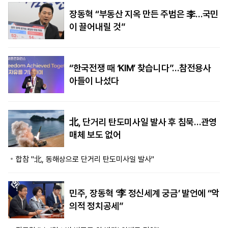
장동혁 “부동산 지옥 만든 주범은 李…국민
이 끌어내릴 것”
“한국전쟁 때 ‘KIM’ 찾습니다”…참전용사
아들이 나섰다
北, 단거리 탄도미사일 발사 후 침묵…관영
매체 보도 없어
합참 "北, 동해상으로 단거리 탄도미사일 발사"
민주, 장동혁 ‘李 정신세계 궁금’ 발언에 “악
의적 정치공세”