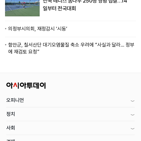
전국 테니스 꿈나무 250명 영광 집결…14
일부터 전국대회
의정부시의회, 재정감시 ‘시동’
함안군, 칠서산단 대기오염물질 축소 우려에 “사실과 달라… 정부
에 재검토 요청”
오피니언
정치
사회