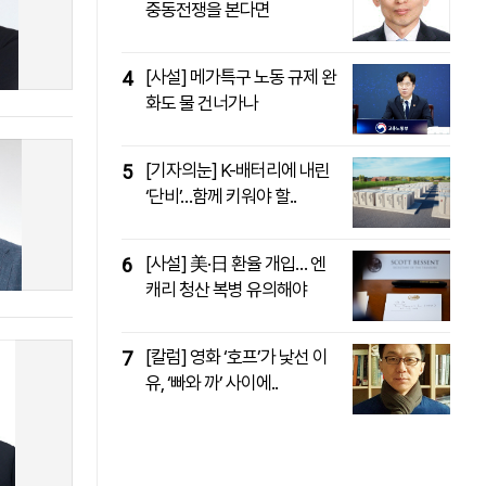
중동전쟁을 본다면
패밀리사이트
마켓파워
아투TV
대학동문골프최강전
[사설] 메가특구 노동 규제 완
4
화도 물 건너가나
[기자의눈] K-배터리에 내린
5
‘단비’…함께 키워야 할..
[사설] 美·日 환율 개입… 엔
6
캐리 청산 복병 유의해야
[칼럼] 영화 ‘호프’가 낯선 이
7
유, ‘빠와 까’ 사이에..