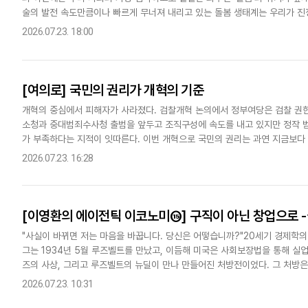
술의 발전 속도만큼이나 빠르게 무너져 내리고 있는 돌봄 생태계는 우리가 진
묻고 있다.한국의 사회복지서비스는 지난 30년간 괄목할 만한 성장을..
2026.07.23. 18:00
[여의로] 국민의 권리가 개혁의 기준
개혁의 중심에서 피해자가 사라졌다. 검찰개혁 논의에서 정부여당은 검찰 권한을
소청과 중대범죄수사청 출범을 앞두고 조직구성에 속도를 내고 있지만 정작 범
가 부족하다는 지적이 잇따른다. 이번 개혁으로 국민의 권리는 과연 지금보다
는 이유만으로 성공할 수 없다. 피해자의 권리를 더 두텁게 보호하지 못하..
2026.07.23. 16:28
[이영환의 에이전틱 이코노미⑮] 구직이 아닌 창업으로 
"사실이 바뀌면 저는 마음을 바꿉니다. 당신은 어떻습니까?"20세기 경제학의
그는 1934년 5월 루즈벨트를 만났고, 이듬해 미국은 사회보장법을 통해 실
즈의 사상, 그리고 루즈벨트의 뉴딜이 만나 만들어진 처방전이었다. 그 처방은 
도 다른 공장이 열렸고, 실업자는 다시 노동자로 돌아갔다.그런..
2026.07.23. 10:31