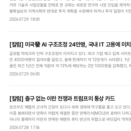
거의 기술과 사업모델을 전제로 한 규제는 새로운 연구와 시장 진입을 제약하
다국어뉴스
ENGLISH
Tiếng Việt
中文
불확실성과 지역사회의 반대로 투자 계획을 수정해야 하거나 투자 일정이 지연
역 인재를 키우고 혁신의 기반이 된다. 이런 대조적인 결과는 비시장 환경..
2026.07.29. 18:00
[칼럼] 미국發 AI 구조조정 24만명, 국내 IT 고용에 미
글로벌 빅테크의 인력 구조조정이 이어지고 있다. 테크 기업 해고 집계 사이트 레이
만 4000여명이 일자리를 잃었고, 올해 현재까지 약 12만개가 사라졌다. 1년
클은 최근 1년간 전체 직원의 약 13%에 해당하는 2만 1000명을 감축했고,
형 AI 개발과 초지능 조직 확대에 매진하고 있..
2026.07.29. 06:00
[칼럼] 출구 없는 이란 전쟁과 트럼프의 통상 카드
호르무즈 해협의 군사적 긴장이 또다시 세계 경제에 먹구름을 몰고 오고 있다
이중 봉쇄되면서 양측이 어렵게 체결한 종전 양해각서(MOU)의 효력이 다하
아니라 홍해까지 이란과 연계된 예멘의 후티 반군의 위협으로 바닷길이 막히
세를 보이고 있다.이란 전쟁은 종전 양해각서 체결로 1라운드를 마친 뒤,..
2026.07.28. 17:56