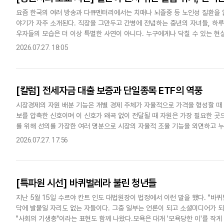
요즘 한국의 여러 방송과 다큐멘터리에서는 치매나 뇌졸중 등 노인성 질환을 
야기가 자주 소개된다. 직장을 그만두고 간병에 전념하는 중년의 자녀들, 하루
우자들의 모습은 더 이상 특별한 사연이 아니다. 누구에게나 닥칠 수 있는 현
난해 말 초고령사회에 진입했다. 65세 이상 인구가 전체의 20%를 넘..
2026.07.27. 18:05
[칼럼] 전세자금 대출 보증과 단일종목 ETF의 역풍
시장경제의 자원 배분 기능은 개별 경제 주체가 자율적으로 가격을 형성할 때
보를 압축한 신호이며 이 신호가 왜곡 없이 전달될 때 자원은 가장 필요한 곳으
를 위해 선의를 가장한 여러 명분으로 시장의 자율적 조율 기능을 외면하고 
흐트러지고 시장 질서는 왜곡되기 쉽다. 서민 주거 안정을 내세운 전..
2026.07.27. 17:56
[특파원 시선] 바퀴벌레라 불린 청년들
지난 5월 15일 수르야 칸트 인도 대법원장이 법정에서 이런 말을 했다. "바
닥에 발붙일 자리도 없는 자들이다. 그중 일부는 언론이 되고 소셜미디어가 되
"사회의 기생충"이라는 표현도 함께 나왔다.모욕은 대개 '모욕당한 이'를 작게