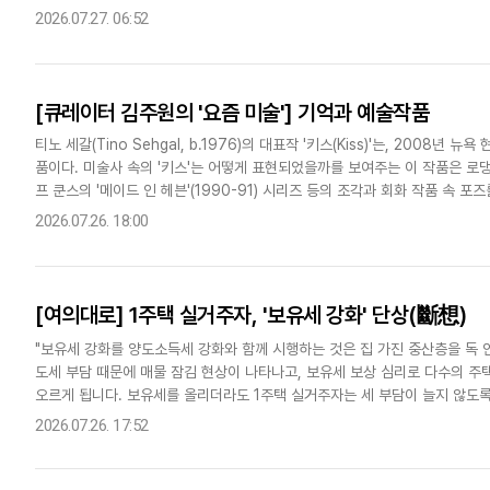
16일, 20대 정치 커뮤니케이션 전략가 아비지트 딥케..
2026.07.27. 06:52
[큐레이터 김주원의 '요즘 미술'] 기억과 예술작품
티노 세갈(Tino Sehgal, b.1976)의 대표작 '키스(Kiss)'는, 2008년
품이다. 미술사 속의 '키스'는 어떻게 표현되었을까를 보여주는 이 작품은 로댕의 '키
프 쿤스의 '메이드 인 헤븐'(1990-91) 시리즈 등의 조각과 회화 작품 속 
시간 이상 계속되..
2026.07.26. 18:00
[여의대로] 1주택 실거주자, '보유세 강화' 단상(斷想)
"보유세 강화를 양도소득세 강화와 함께 시행하는 것은 집 가진 중산층을 독 
도세 부담 때문에 매물 잠김 현상이 나타나고, 보유세 보상 심리로 다수의 주
오르게 됩니다. 보유세를 올리더라도 1주택 실거주자는 세 부담이 늘지 않도
23일 부동산정책 대토론회에서 보유세 강화방침을 공개적으로 피력하..
2026.07.26. 17:52