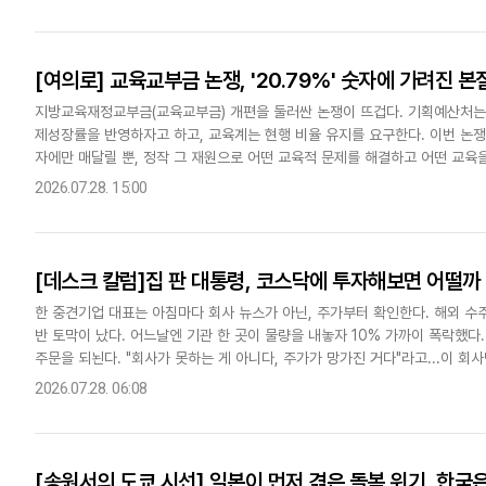
[여의로] 교육교부금 논쟁, '20.79%' 숫자에 가려진 본
지방교육재정교부금(교육교부금) 개편을 둘러싼 논쟁이 뜨겁다. 기획예산처는 
제성장률을 반영하자고 하고, 교육계는 현행 비율 유지를 요구한다. 이번 논쟁을
자에만 매달릴 뿐, 정작 그 재원으로 어떤 교육적 문제를 해결하고 어떤 교육
점이다.정책학에서 교부금은 대표적인 재분배정책(redistrib..
2026.07.28. 15:00
[데스크 칼럼]집 판 대통령, 코스닥에 투자해보면 어떨까
한 중견기업 대표는 아침마다 회사 뉴스가 아닌, 주가부터 확인한다. 해외 수
반 토막이 났다. 어느날엔 기관 한 곳이 물량을 내놓자 10% 가까이 폭락했다
주문을 되뇐다. "회사가 못하는 게 아니다, 주가가 망가진 거다"라고...이 회
중소·중견기업들은 "실적이 좋아도 시장이 알아주지 않는..
2026.07.28. 06:08
[송원서의 도쿄 시선] 일본이 먼저 겪은 돌봄 위기, 한국