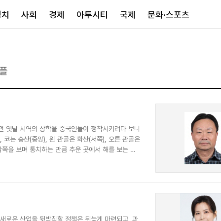
정치
사회
경제
아투시티
국제
문화·스포츠
경제
아투시티
국제
플
경제일반
종합
세계일반
정책
메트로
아시아·호주
금융·증권
경기·인천
북미
산업
세종·충청
중남미
은 먼 옛날 서역의 상학을 중국인들이 정착시키려다 보니
IT·과학
영남
유럽
 코는 숭산(중앙), 왼 관골은 화산(서쪽), 오른 관골은
부동산
호남
중동·아프리
남쪽을 보며 통치하는 만큼 추운 곳에서 해를 보는 방
유통
강원
중기·벤처
제주
인스타그램
 새로운 산업을 뒷받침할 정책은 뒤늦게 마련되고, 과