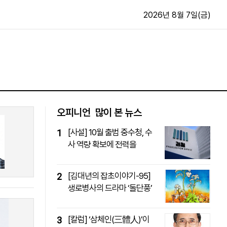
2026년 8월 7일(금)
문화·스포츠
최신
전체
방송
지면보기
가요
구독신청
오피니언
많이 본 뉴스
영화
First Edition
[사설] 10월 출범 중수청, 수
1
문화
후원하기
사 역량 확보에 전력을
카
종교
제보24시
스포츠
알립니다
[김대년의 잡초이야기-95]
2
여행
생로병사의 드라마 ‘돌단풍’
[칼럼] ‘삼체인(三體人)’이
3