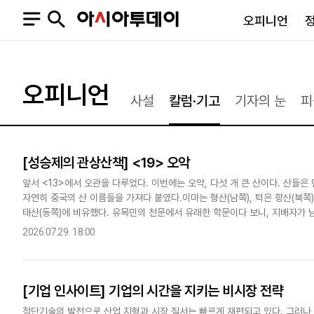
오피니언
오피니언
정치
사회
오피니언
사설
칼럼·기고
기자의 눈
피
사설
정치일반
사회일반
칼럼·기고
청와대
사건·사고
기자의 눈
국회·정당
법원·검찰
[성승제의 관상산책] <19> 오악
피플
북한
교육·행정
앞서 <13>에서 오관을 다루었다. 이번에는 오악, 다섯 개 큰 산이다. 산들
외교
노동·복지·환경
자연히 중국의 산 이름들을 가져다 붙였다.이마는 형산(남쪽), 턱은 항산(북쪽),
국방
보건·의학
태산(동쪽)에 비유했다. 유목민의 천문에서 유래한 학문이다 보니, 지배자가 
정부
향으로 좌정한다. 회사 이사회를 주재하..
2026.07.29. 18:00
[기업 인사이트] 기업의 시간을 지키는 비시장 전략
SNS
뉴스스탠드
네이버블로그
아투TV(유튜브)
페이스북
첨단기술의 발전으로 산업 지형과 시장 질서는 빠르게 재편되고 있다. 그러나