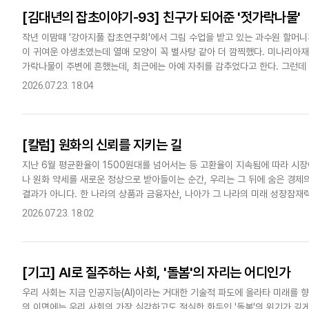
[김대년의 잡초이야기-93] 친구가 되어준 '젓가락나물'
작년 이맘때 '강아지풀 잡초연구회'에서 그림 수업을 받고 있는 과수원 할머니
이 귀여운 야생초였는데 열매 모양이 꼭 별사탕 같아 더 깜찍했다. 미나리아
가락나물이 주변에 흔했는데, 최근에는 아예 자취를 감추었다고 한다. 그런데 
리 야생초가 모두 그러하듯이 젓가락나물도 먹거리로 한몫했다. 다만 독성..
2026.07.23. 18:04
[칼럼] 원화의 신뢰를 지키는 길
지난 6월 평균환율이 1500원대를 넘어서는 등 고환율이 지속됨에 따라 시장에
나 원화 약세를 새로운 정상으로 받아들이는 순간, 우리는 그 뒤에 숨은 경제
결과가 아니다. 한 나라의 상품과 금융자산, 나아가 그 나라의 미래 성장잠재
채권을 사려할 때 원화 가치는 올라간다. 반대로 투자자들이 원..
2026.07.23. 18:02
[기고] AI로 질주하는 사회, '돌봄'의 자리는 어디인가
우리 사회는 지금 인공지능(AI)이라는 거대한 기술적 파도에 올라타 미래를 
의 이면에는 우리 사회의 가장 심각하고도 절실한 화두인 '돌봄'의 위기가 깊게