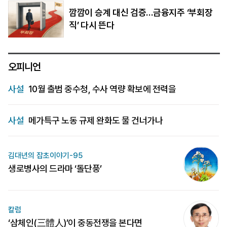
깜깜이 승계 대신 검증…금융지주 ‘부회장
직’ 다시 뜬다
오피니언
사설
10월 출범 중수청, 수사 역량 확보에 전력을
사설
메가특구 노동 규제 완화도 물 건너가나
김대년의 잡초이야기-95
생로병사의 드라마 ‘돌단풍’
칼럼
‘삼체인(三體人)’이 중동전쟁을 본다면