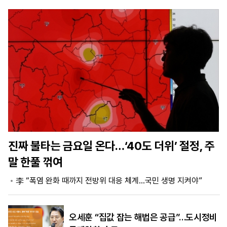
마
운
대
켓
세
학
파
동
워
문
골
프
진짜 불타는 금요일 온다…‘40도 더위’ 절정, 주
말 한풀 꺾여
李 “폭염 완화 때까지 전방위 대응 체계…국민 생명 지켜야”
오세훈 “집값 잡는 해법은 공급”…도시정비