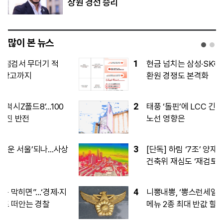
상원 경선 승리
많이 본 뉴스
1
현금 넘치는 삼성·SK하닉, 투자 이어 주주
환원 경쟁도 본격화
2
태풍 ‘돌핀’에 LCC 긴장…휴가철 단거리
노선 영향은
3
[단독] 하림 ‘7조’ 양재 물류단지, 서울시
건축위 재심도 ‘재검토’…교통·방재 등 보
완 요구
4
니뽕내뽕, ‘뽕스런세일’ 프로모션…마라 신
메뉴 2종 최대 반값 할인