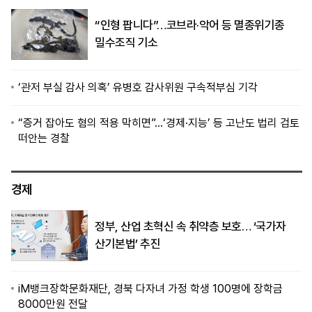
“인형 팝니다”…코브라·악어 등 멸종위기종
밀수조직 기소
‘관저 부실 감사 의혹’ 유병호 감사위원 구속적부심 기각
“증거 잡아도 혐의 적용 막히면”…‘경제·지능’ 등 고난도 법리 검토
떠안는 경찰
경제
정부, 산업 초혁신 속 취약층 보호… ‘국가자
산기본법’ 추진
iM뱅크장학문화재단, 경북 다자녀 가정 학생 100명에 장학금
8000만원 전달