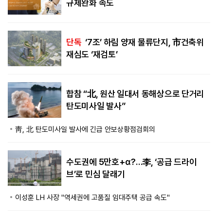
규제완화 속도
단독
‘7조’ 하림 양재 물류단지, 市건축위
재심도 ‘재검토’
합참 “北, 원산 일대서 동해상으로 단거리
탄도미사일 발사”
靑, 北 탄도미사일 발사에 긴급 안보상황점검회의
수도권에 5만호+α?…李, ‘공급 드라이
브’로 민심 달래기
이성훈 LH 사장 "역세권에 고품질 임대주택 공급 속도"