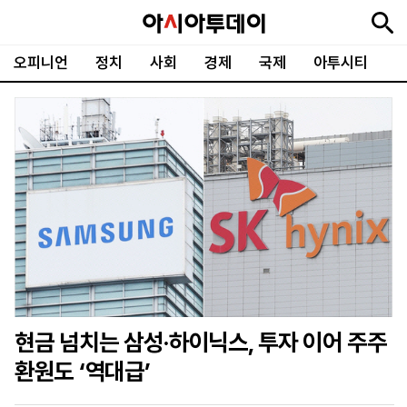
오피니언
정치
사회
경제
국제
아투시티
뉴
최
속
정
사
경
국
오
피
아
문
포
스
신
보
치
회
제
제
피
플
투
화
토
니
시
·
언
티
스
포
츠
ENGLISH
中
Tiếng
文
Việt
현금 넘치는 삼성·하이닉스, 투자 이어 주주
지
신
후
제
회
앱
환원도 ‘역대급’
면
문
원
보
사
설
보
구
하
24
소
치
기
독
기
시
개