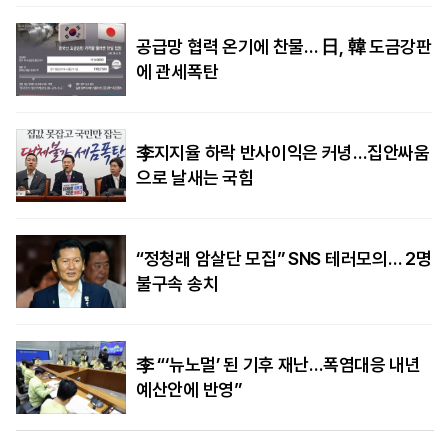
공급망 협력 온기에 찬물… 日, 韓 도금강판
에 관세폭탄
李지지율 하락 반사이익은 커녕…집안싸움
으로 날새는 국힘
“정청래 암살단 모집” SNS 테러모의… 2명
불구속 송치
李 “‘뉴노멀’ 된 기후 재난…폭염대응 내년
예산안에 반영”