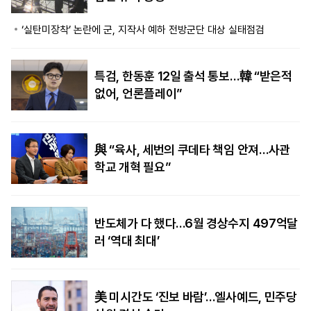
‘실탄미장착’ 논란에 군, 지작사 예하 전방군단 대상 실태점검
특검, 한동훈 12일 출석 통보…韓 “받은적
없어, 언론플레이”
與 “육사, 세번의 쿠데타 책임 안져…사관
학교 개혁 필요”
반도체가 다 했다…6월 경상수지 497억달
러 ‘역대 최대’
美 미시간도 ‘진보 바람’…엘사예드, 민주당