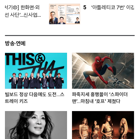
5
‘아틀레티코 7번’ 이강인, 한국서 데뷔전
방송·연예
빌보드 정상 다음에도 도전…스
파죽지세 흥행몰이 ‘스파이더
트레이 키즈
맨’…마침내 ‘호프’ 제쳤다