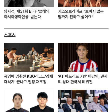
양자경, 제31회 BIFF ‘올해의
키스오브라이프 “보이지 않는
아시아영화인상’ 받는다
땀까지 전하고 싶어요”
스포츠
폭염에 멈춰선 KBO리그…‘강제
‘AT 마드리드 7번’ 이강인, 맨시
휴식기’ 끝나고 일정 재조정
티 상대 한국서 데뷔전