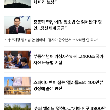
차 따라 보상”
장동혁 “李, ‘개정 형소법 안 읽어봤다’ 망
언…정신세계 궁금”
李 "개정 형소법 안 읽어봐…검사가 합수본서 수사하면 안 되나"
부동산 넘어 가상자산까지…1400조 국가
자산 운용법 손질
스파이더맨이 접는 ‘갤Z 폴드8’…100만뷰
영상에 숨은 반전
‘슈퍼 엘리뇨’ 덮친다…“기아 인구 4900만