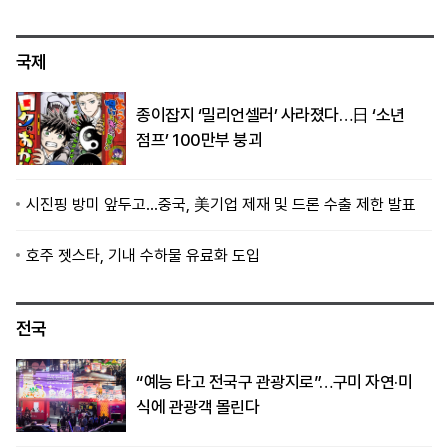
국제
종이잡지 ‘밀리언셀러’ 사라졌다…日 ‘소년
점프’ 100만부 붕괴
시진핑 방미 앞두고…중국, 美기업 제재 및 드론 수출 제한 발표
호주 젯스타, 기내 수하물 유료화 도입
전국
“예능 타고 전국구 관광지로”…구미 자연·미
식에 관광객 몰린다