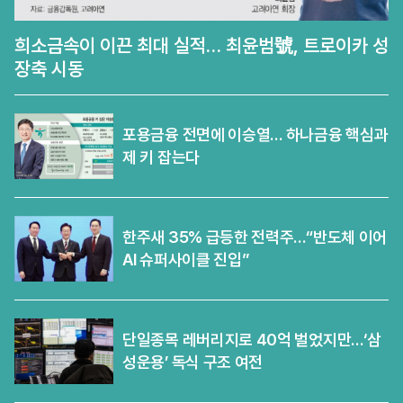
희소금속이 이끈 최대 실적… 최윤범號, 트로이카 성
장축 시동
포용금융 전면에 이승열… 하나금융 핵심과
제 키 잡는다
한주새 35% 급등한 전력주…“반도체 이어
AI 슈퍼사이클 진입”
단일종목 레버리지로 40억 벌었지만…‘삼
성운용’ 독식 구조 여전