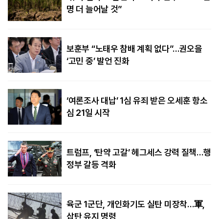
명 더 늘어날 것”
보훈부 “노태우 참배 계획 없다”…권오을
‘고민 중’ 발언 진화
‘여론조사 대납’ 1심 유죄 받은 오세훈 항소
심 21일 시작
트럼프, ‘탄약 고갈’ 헤그세스 강력 질책…행
정부 갈등 격화
육군 1군단, 개인화기도 실탄 미장착…軍,
삽탄 유지 명령