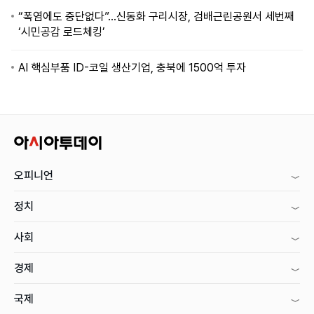
“폭염에도 중단없다”…신동화 구리시장, 검배근린공원서 세번째
‘시민공감 로드체킹’
AI 핵심부품 ID-코일 생산기업, 충북에 1500억 투자
오피니언
정치
사회
경제
국제