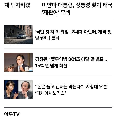
미얀마 대통령, 정통성 찾아 태국 방문… 태국은
‘재관여’ 모색
‘국민 첫 차’의 위엄…8세대 아반떼, 계약 첫
날 1만대 돌파
김정관 “美무역법 301조 이달 말 발표…
15% 안 넘게 최선”
“돈은 풀고 엔저는 막는다”…시험대 오른
‘다카이치노믹스’
아투TV