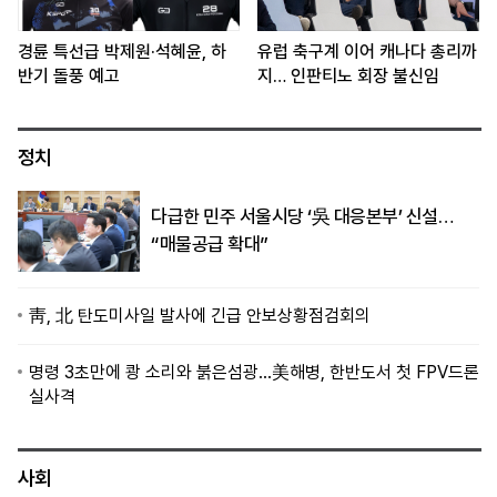
경륜 특선급 박제원·석혜윤, 하
유럽 축구계 이어 캐나다 총리까
반기 돌풍 예고
지… 인판티노 회장 불신임
정치
다급한 민주 서울시당 ‘吳 대응본부’ 신설…
“매물공급 확대”
靑, 北 탄도미사일 발사에 긴급 안보상황점검회의
명령 3초만에 쾅 소리와 붉은섬광…美해병, 한반도서 첫 FPV드론
실사격
사회