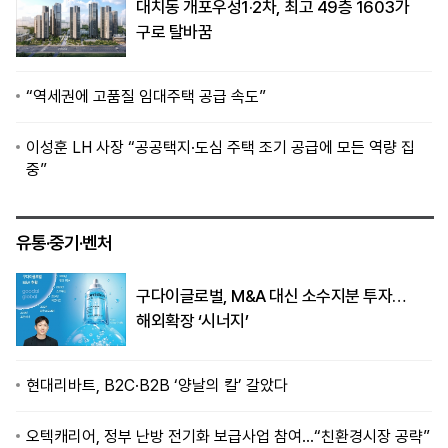
대치동 개포우성1·2차, 최고 49층 1603가
구로 탈바꿈
“역세권에 고품질 임대주택 공급 속도”
이성훈 LH 사장 “공공택지·도심 주택 조기 공급에 모든 역량 집
중”
유통·중기·벤처
구다이글로벌, M&A 대신 소수지분 투자…
해외확장 ‘시너지’
현대리바트, B2C·B2B ‘양날의 칼’ 갈았다
오텍캐리어, 정부 난방 전기화 보급사업 참여…“친환경시장 공략”