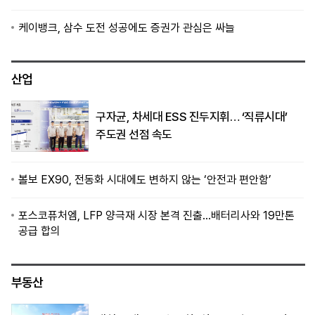
케이뱅크, 삼수 도전 성공에도 증권가 관심은 싸늘
산업
구자균, 차세대 ESS 진두지휘… ‘직류시대’
주도권 선점 속도
볼보 EX90, 전동화 시대에도 변하지 않는 ‘안전과 편안함’
포스코퓨처엠, LFP 양극재 시장 본격 진출…배터리사와 19만톤
공급 합의
부동산