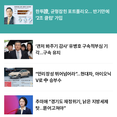
한투證, 균형잡힌 포트폴리오… 반기만에
‘2조 클럽’ 가입
‘관저 봐주기 감사’ 유병호 구속적부심 기
각…구속 유지
“만리장성 뛰어넘어라”…현대차, 아이오닉
V로 中 승부수
추미애 “경기도 재정위기, 낡은 지방세제
탓…뜯어고쳐야”