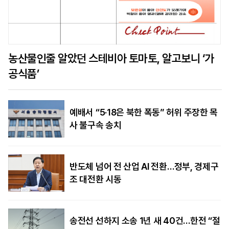
농산물인줄 알았던 스테비아 토마토, 알고보니 ‘가
공식품’
예배서 “5·18은 북한 폭동” 허위 주장한 목
사 불구속 송치
반도체 넘어 전 산업 AI 전환…정부, 경제구
조 대전환 시동
송전선 선하지 소송 1년 새 40건…한전 “절