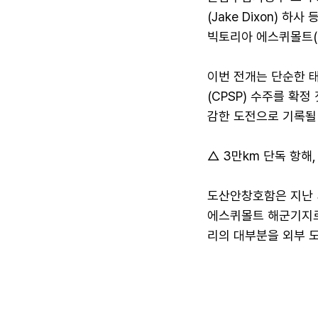
(Jake Dixon) 
빅토리아 에스퀴몰트(E
이번 전개는 단순한 태
(CPSP) 수주를 확
감한 도전으로 기록될
△ 3만km 단독 항해,
도산안창호함은 지난 
에스퀴몰트 해군기지로 
리의 대부분을 외부 