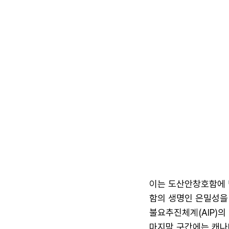
이는 도산안창호함에 탑
함의 생명인 은밀성을
불요추진체계(AIP)의
마지막 구간에는 캐나