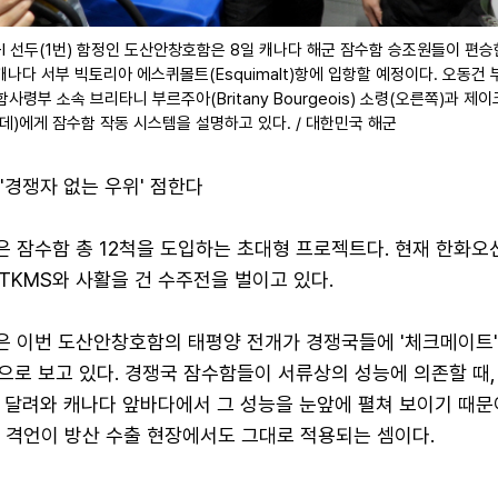
 배치-I 선두(1번) 함정인 도산안창호함은 8일 캐나다 해군 잠수함 승조원들이 편
캐나다 서부 빅토리아 에스퀴몰트(Esquimalt)항에 입항할 예정이다. 오동건 
령부 소속 브리타니 부르주아(Britany Bourgeois) 소령(오른쪽)과 제이
(가운데)에게 잠수함 작동 시스템을 설명하고 있다. / 대한민국 해군
, '경쟁자 없는 우위' 점한다
은 잠수함 총 12척을 도입하는 초대형 프로젝트다. 현재 한화오
TKMS와 사활을 건 수주전을 벌이고 있다.
은 이번 도산안창호함의 태평양 전개가 경쟁국들에 '체크메이트'
것으로 보고 있다. 경쟁국 잠수함들이 서류상의 성능에 의존할 때
m를 달려와 캐나다 앞바다에서 그 성능을 눈앞에 펼쳐 보이기 때문이
 격언이 방산 수출 현장에서도 그대로 적용되는 셈이다.