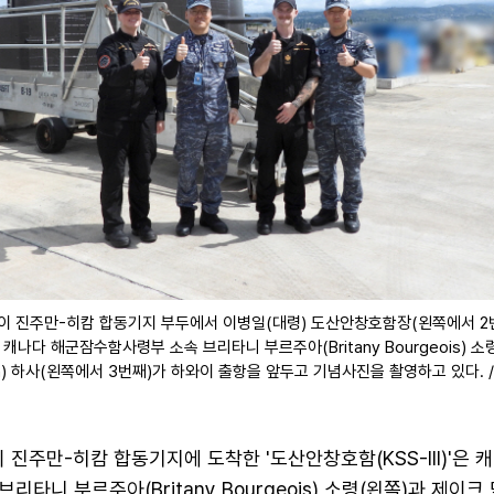
와이 진주만-히캄 합동기지 부두에서 이병일(대령) 도산안창호함장(왼쪽에서 2
 캐나다 해군잠수함사령부 소속 브리타니 부르주아(Britany Bourgeois) 소
xon) 하사(왼쪽에서 3번째)가 하와이 출항을 앞두고 기념사진을 촬영하고 있다. 
 진주만-히캄 합동기지에 도착한 '도산안창호함(KSS-III)'은 
타니 부르주아(Britany Bourgeois) 소령(왼쪽)과 제이크