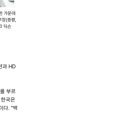
승한 가운데
부장(증령,
크 딕슨
션과 HD
를 부르
, 한국은
다. "백