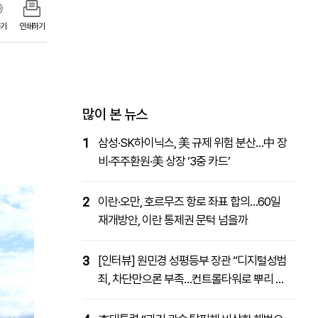
패밀리사이트
마켓파워
아투TV
대학동문골프최강전
기
인쇄하기
많이 본 뉴스
1
삼성·SK하이닉스, 美 규제 위험 분산…中 장
비·주주환원·美 상장 ‘3중 카드’
2
이란·오만, 호르무즈 항로 좌표 합의…60일
재개방안, 이란 통제권 문턱 넘을까
3
[인터뷰] 원민경 성평등부 장관 “디지털성범
죄, 차단만으론 부족…컨트롤타워로 뿌리 뽑
을 것”