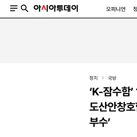
오피니언
오피니언
정치
사회
사설
정치일반
사회일반
칼럼·기고
청와대
사건·사고
기자의 눈
국회·정당
법원·검찰
피플
북한
교육·행정
정치
국방
외교
노동·복지·환경
‘K-잠수함’
국방
보건·의학
정부
도산안창호함
부수’
SNS
뉴스스탠드
네이버블로그
아투TV(유튜브)
페이스북