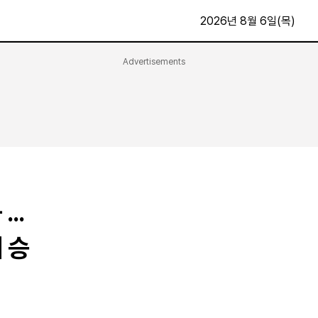
2026년 8월 6일(목)
Advertisements
문화·스포츠
최신
전체
방송
지면보기
가요
구독신청
영화
First Edition
문화
후원하기
..
카
종교
제보24시
스포츠
 승
알립니다
여행