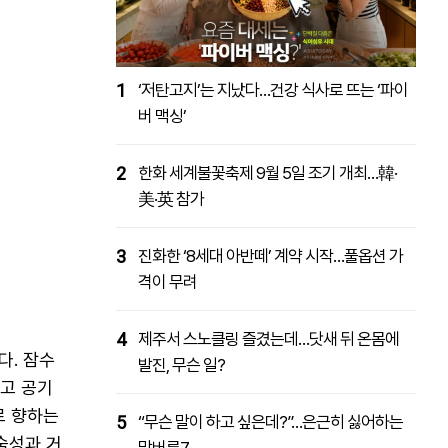
1
‘저탄고지’는 지났다…건강 식사로 뜨는 ‘파이
버 맥싱’
2
한화 세계불꽃축제 9월 5일 조기 개최…韓·
美·英 참가
3
진화한 ‘8세대 아반떼’ 계약 시작…풀옵션 가
격이 무려
4
제주서 스노클링 즐겼는데…닷새 뒤 온몸에
다. 잠수
발진, 무슨 일?
리고 공기
로 향하는
5
“무슨 말이 하고 싶은데?”…은근히 싫어하는
숙성과 거