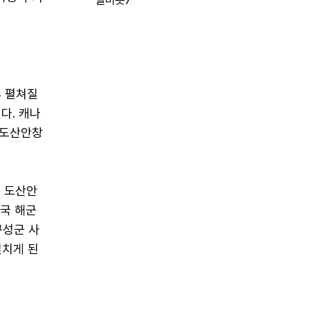
말버릇7
후 펼쳐질
다. 캐나
 도산안창
. 도산안
방국 해군
구성군 사
떨치게 된