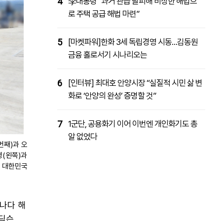
4
李대통령 “과거 관습 탈피해 비상한 해법으
로 주택 공급 해법 마련”
5
[마켓파워]한화 3세 독립경영 시동…김동원
금융 홀로서기 시나리오는
6
[인터뷰] 최대호 안양시장 “실질적 시민 삶 변
화로 ‘안양의 완성’ 증명할 것”
7
1군단, 공용화기 이어 이번엔 개인화기도 총
알 없었다
번째)과 오
령(왼쪽)과
/ 대한민국
캐나다 해
 딕슨