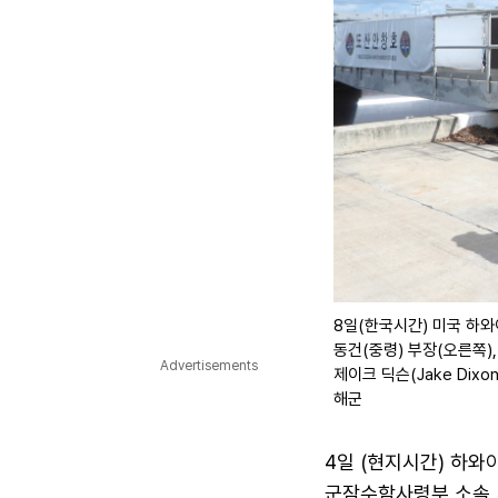
8일(한국시간) 미국 하
동건(중령) 부장(오른쪽),
Advertisements
제이크 딕슨(Jake Di
해군
4일 (현지시간) 하와이
군잠수함사령부 소속 브리