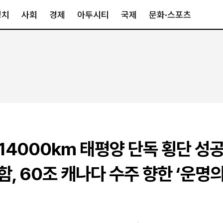
정치
사회
경제
아투시티
국제
문화·스포츠
경제
아투시티
국제
경제일반
종합
세계일반
정책
메트로
아시아·호주
금융·증권
경기·인천
북미
산업
세종·충청
중남미
IT·과학
영남
유럽
 14000km 태평양 단독 횡단 성공 .
부동산
호남
중동·아프리
유통
강원
, 60조 캐나다 수주 향한 ‘운명의
중기·벤처
제주
인스타그램