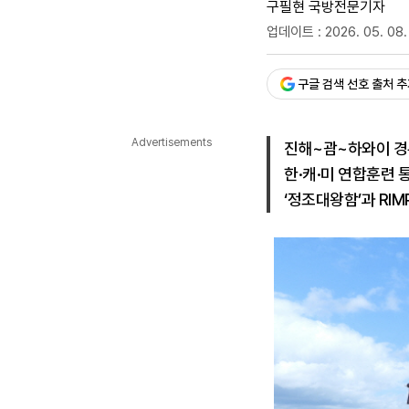
구필현 국방전문기자
다국어뉴스
ENGLISH
Tiếng Việt
업데이트 : 2026. 05. 08.
中文
승인 : 2026. 05. 08. 15:
구글 검색 선호 출처 
Advertisements
진해~괌~하와이 경유,
한·캐·미 연합훈련 
‘정조대왕함’과 RI