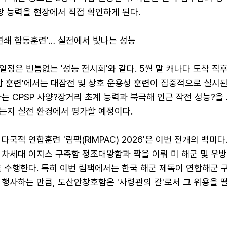
항 능력을 현장에서 직접 확인하게 된다.
연쇄 합동훈련'… 실전에서 빛나는 성능
정은 빈틈없는 '성능 전시회'와 같다. 5월 말 캐나다 도착 직
합 훈련'에서는 대잠전 및 상호 운용성 훈련이 집중적으로 실시된
는 CPSP 사양?장거리 초계 능력과 북극해 인근 작전 성능?을
는지 실전 환경에서 평가할 예정이다.
국적 연합훈련 '림팩(RIMPAC) 2026'은 이번 전개의 백미다
 차세대 이지스 구축함 정조대왕함과 짝을 이뤄 미 해군 및 우
 수행한다. 특히 이번 림팩에서는 한국 해군 제독이 연합해군 
행사하는 만큼, 도산안창호함은 '사령관의 칼'로서 그 위용을 