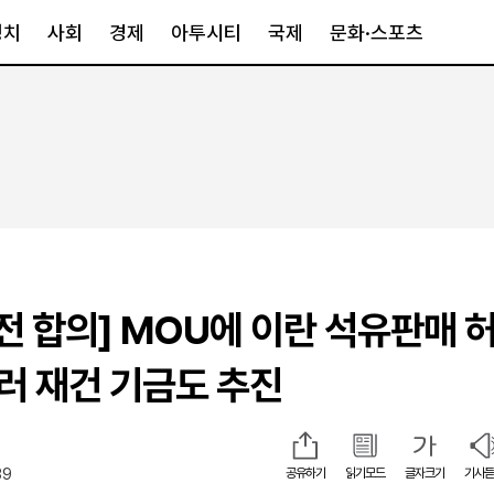
정치
사회
경제
아투시티
국제
문화·스포츠
경제
아투시티
국제
경제일반
종합
세계일반
정책
메트로
아시아·호주
금융·증권
경기·인천
북미
산업
세종·충청
중남미
IT·과학
영남
유럽
종전 합의] MOU에 이란 석유판매 
부동산
호남
중동·아프리
유통
강원
러 재건 기금도 추진
중기·벤처
제주
39
공유하기
읽기모드
글자크기
기사듣
인스타그램