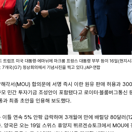
 트럼프 미국 대통령·에마뉘에 마크롱 프랑스 대통령 부부 등이 16일(현지시
7개국(G7) 정상회의에서 기념사진을 찍고 있다./AP·연합
해각서(MOU) 합의문에 서명 즉시 이란 원유 판매 허용과 30
 규모 민간 투자기금 조성안이 포함됐다고 로이터·블룸버그통신 등
통과 최종 초안을 인용해 보도했다.
 이틀 연속 5% 안팎 급락하며 3개월여 만에 배럴당 80달러(1
. 양국은 오는 19일 스위스 휴양지 뷔르겐슈토크에서 MOU에 