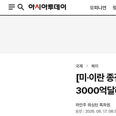
오피니언
오피니언
정치
사회
사설
정치일반
사회일반
칼럼·기고
청와대
사건·사고
기자의 눈
국회·정당
법원·검찰
피플
북한
교육·행정
국제
북미
외교
노동·복지·환경
[미·이란 
국방
보건·의학
정부
3000억달
하만주 워싱턴 특파원
SNS
승인 : 2026. 06. 17. 08:
뉴스스탠드
네이버블로그
아투TV(유튜브)
페이스북