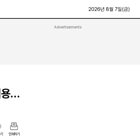
2026년 8월 7일(금)
Advertisements
문화·스포츠
최신
전체
방송
지면보기
가요
구독신청
영화
First Edition
문화
후원하기
허용…
카
종교
제보24시
스포츠
알립니다
여행
기
인쇄하기