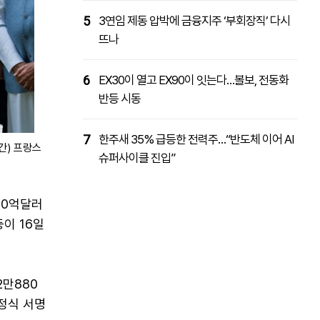
5
3연임 제동 압박에 금융지주 ‘부회장직’ 다시
뜨나
6
EX30이 열고 EX90이 잇는다…볼보, 전동화
반등 시동
7
한주새 35% 급등한 전력주…“반도체 이어 AI
간) 프랑스
슈퍼사이클 진입”
00억달러
이 16일
2만880
정식 서명