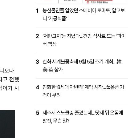
1
농산물인줄 알았던 스테비아 토마토, 알고보
니 ‘가공식품’
2
‘저탄고지’는 지났다…건강 식사로 뜨는 ‘파이
버 맥싱’
3
한화 세계불꽃축제 9월 5일 조기 개최…韓·
美·英 참가
 디오나
했다고 전했
4
진화한 ‘8세대 아반떼’ 계약 시작…풀옵션 가
직이기 시
격이 무려
5
제주서 스노클링 즐겼는데…닷새 뒤 온몸에
발진, 무슨 일?