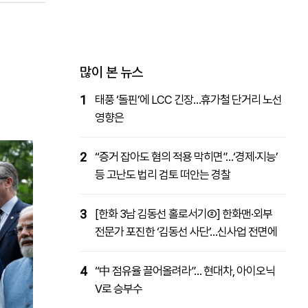
패밀리사이트
마켓파워
아투TV
대학동문골프최강전
많이 본 뉴스
1
태풍 ‘돌핀’에 LCC 긴장…휴가철 단거리 노선
영향은
2
“증거 잡아도 혐의 적용 막히면”…‘경제·지능’
등 고난도 법리 검토 떠안는 경찰
3
[한화 3남 김동선 홀로서기②] 한화맨·외부
전문가 포진한 ‘김동선 사단’…신사업 전면에
4
“中 점유율 끌어올려라”… 현대차, 아이오닉
V로 승부수