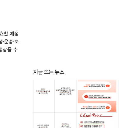
발효할 예정
행·운송·보
생상품 수
지금 뜨는 뉴스