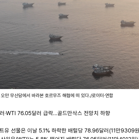
 오만 무산담에서 바라본 호르무즈 해협에 떠 있다./로이터·연합
달러·WTI 76.05달러 급락…골드만삭스 전망치 하향
유 선물은 이날 5.1% 하락한 배럴당 78.96달러(11만9309