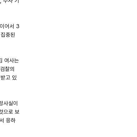
 수사 기
이어서 3
 집중된
김 여사는
 검찰의
 받고 있
기정사실이
것으로 보
서 응하