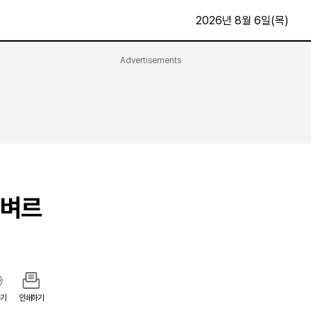
2026년 8월 6일(목)
Advertisements
문화·스포츠
최신
전체
방송
지면보기
가요
구독신청
영화
First Edition
문화
후원하기
 벼르
카
종교
제보24시
스포츠
알립니다
여행
기
인쇄하기