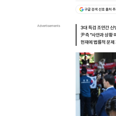
다국어뉴스
ENGLISH
Tiếng Việt
中文
구글 검색 선호 출처 
Advertisements
3대 특검 조만간 신
尹측 "사안과 상황 
헌재에 법률적 문제