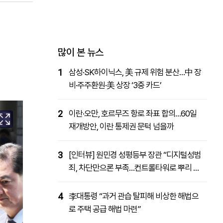
패밀리사이트
마켓파워
아투TV
대학동문골프최강전
많이 본 뉴스
1
삼성·SK하이닉스, 美 규제 위험 분산…中 장
비·주주환원·美 상장 ‘3중 카드’
2
이란·오만, 호르무즈 항로 좌표 합의…60일
재개방안, 이란 통제권 문턱 넘을까
3
[인터뷰] 원민경 성평등부 장관 “디지털성범
죄, 차단만으론 부족…컨트롤타워로 뿌리 뽑
을 것”
4
李대통령 “과거 관습 탈피해 비상한 해법으
로 주택 공급 해법 마련”