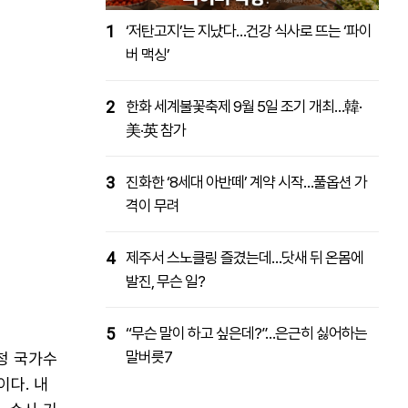
1
‘저탄고지’는 지났다…건강 식사로 뜨는 ‘파이
버 맥싱’
2
한화 세계불꽃축제 9월 5일 조기 개최…韓·
美·英 참가
3
진화한 ‘8세대 아반떼’ 계약 시작…풀옵션 가
격이 무려
4
제주서 스노클링 즐겼는데…닷새 뒤 온몸에
발진, 무슨 일?
5
“무슨 말이 하고 싶은데?”…은근히 싫어하는
말버릇7
청 국가수
이다. 내