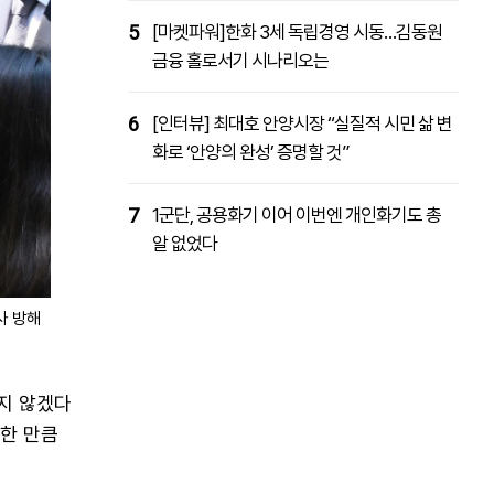
5
[마켓파워]한화 3세 독립경영 시동…김동원
금융 홀로서기 시나리오는
6
[인터뷰] 최대호 안양시장 “실질적 시민 삶 변
화로 ‘안양의 완성’ 증명할 것”
7
1군단, 공용화기 이어 이번엔 개인화기도 총
알 없었다
사 방해
지 않겠다
요한 만큼