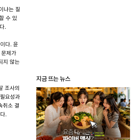
것이냐는 질
할 수 있
다.
이다. 윤
 문제가
되지 않는
지금 뜨는 뉴스
찰 조사의
 필요성과
속취소 결
다.