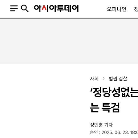
오피니언
오피니언
정치
사회
사설
정치일반
사회일반
칼럼·기고
청와대
사건·사고
기자의 눈
국회·정당
법원·검찰
피플
북한
교육·행정
사회
법원·검찰
외교
노동·복지·환경
‘정당성없는
국방
보건·의학
정부
는 특검
정민훈 기자
SNS
승인 : 2025. 06. 23. 18:
뉴스스탠드
네이버블로그
아투TV(유튜브)
페이스북