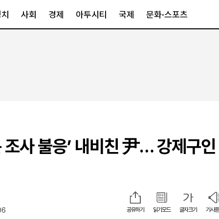
정치
사회
경제
아투시티
국제
문화·스포츠
경제
아투시티
국제
경제일반
종합
세계일반
정책
메트로
아시아·호주
금융·증권
경기·인천
북미
산업
세종·충청
중남미
IT·과학
영남
유럽
 조사 불응’ 내비친 尹… 강제구인
부동산
호남
중동·아프리
유통
강원
중기·벤처
제주
06
공유하기
읽기모드
글자크기
기사듣
인스타그램