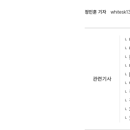
정민훈 기자
whitesk1
관련기사