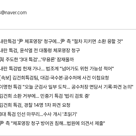
3@naver.com
내란특검 '尹 체포영장' 청구에…尹 측 "절차 지키면 소환 응할 것"
내란 특검, 윤석열 전 대통령 체포영장 청구
與 주도한 '3대 특검'…'무용론' 잠재울까
내란 특검법 헌재 가나… 법조계 "넘어가도 위헌 가능성 적어"
[속보] 김건희특검팀, 대검·국수본·공수처에 사건 이첩요청
이명현 특검 "오늘 군검사 일부 도착... 공수처장 면담서 기록·파견 논의"
김건희 소환 거부에… 민중기 특검 '법리 검토 중'
김건희 특검, 경찰 14명 1차 파견 요청
3대 특검 인선 마무리…수사 개시 '초읽기'
尹 측 "체포영장 청구 방어권 침해…법원에 의견서 제출"