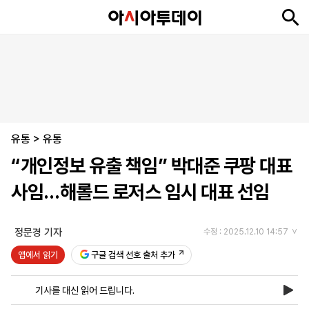
뉴
최
속
정
사
경
국
오
피
아
문
포
스
신
보
치
회
제
제
피
플
투
화
토
니
시
·
유통
언
티
스
>
유통
포
“개인정보 유출 책임” 박대준 쿠팡 대표
츠
사임…해롤드 로저스 임시 대표 선임
ENGLISH
中
Tiếng
文
Việt
정문경 기자
수정 : 2025.12.10 14:57
앱에서 읽기
구글 검색 선호 출처 추가
지
신
후
제
회
앱
면
문
원
보
사
설
기사를 대신 읽어 드립니다.
보
구
하
24
소
치
기
독
기
시
개