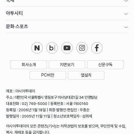
국제
아투시티
문화·스포츠
회사소개
지면보기
신문구독
PC버전
앱설치
제호 : 아시아투데이
주소 : 대한민국 서울특별시 영등포구 의사당대로1길 34 인영빌딩
대표전화 : 02) 769-5000 | 등록번호 : 서울 아00160
등록일 : 2006년 1월 18일 | 회장·발행인·편집인 : 우종순
발행일자 : 2005년 11월 11일 | 청소년보호책임자 : 성희제
아시아투데이의 모든 콘텐츠(기사)는 저작권법의 보호를 받으며, 무단전재 및 수집,
복사, 재배포 등을 금지합니다.