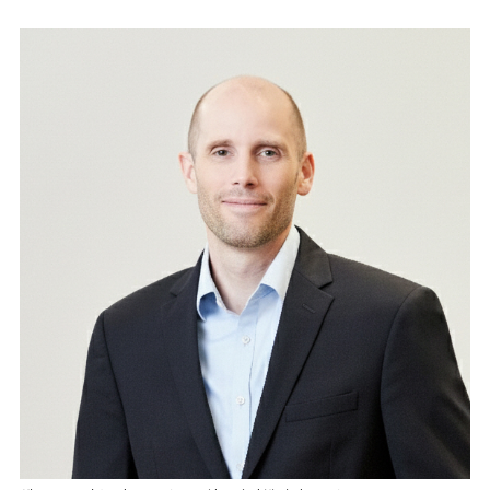
마
운
대
켓
세
학
파
동
워
문
골
프