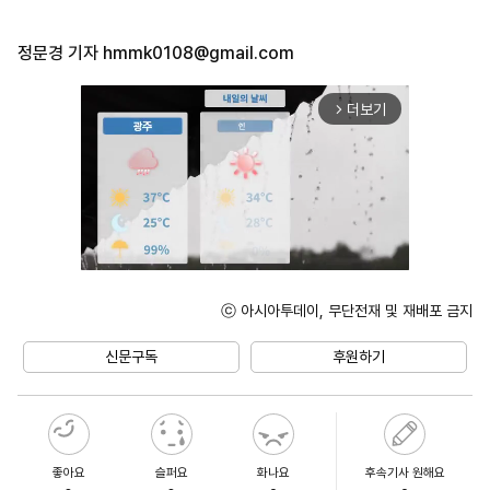
정문경 기자
hmmk0108@gmail.com
더보기
arrow_forward_ios
ⓒ 아시아투데이, 무단전재 및 재배포 금지
Unmute
신문구독
후원하기
좋아요
슬퍼요
화나요
후속기사 원해요