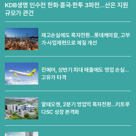
KDB생명 인수전 한화·흥국·한투 3파전…산은 지원
규모가 관건
재고손실에도 흑자전환…롯데케미칼, 고부
가·사업재편으로 체질 개선
진에어, 상반기 최대 매출에도 영업 손실…
고유가 타격
알테오젠, 2분기 영업익 흑자전환…키트루
다SC 성장 본격화