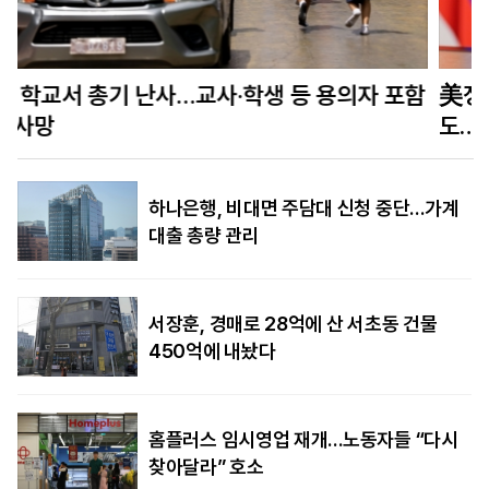
함
美정보당국 “푸틴, 수년 내 나토 회원국 공격할 수
도…결속력 시험”
하나은행, 비대면 주담대 신청 중단…가계
대출 총량 관리
서장훈, 경매로 28억에 산 서초동 건물
450억에 내놨다
홈플러스 임시영업 재개…노동자들 “다시
찾아달라” 호소