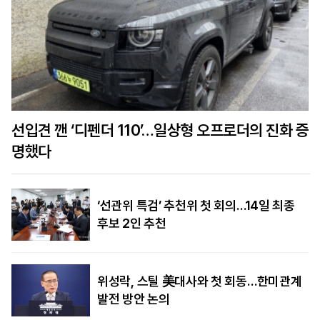
선입견 깬 ‘디펜더 110’…일상형 오프로더의 진화 증
명했다
‘선관위 특검’ 추천위 첫 회의…14일 최종
후보 2인 추천
위성락, 스틸 美대사와 첫 회동…한미관계
발전 방안 논의