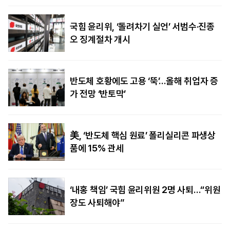
국힘 윤리위, ‘돌려차기 실언’ 서범수·진종
오 징계절차 개시
반도체 호황에도 고용 ‘뚝’…올해 취업자 증
가 전망 ‘반토막’
美, ‘반도체 핵심 원료’ 폴리실리콘 파생상
품에 15% 관세
‘내홍 책임’ 국힘 윤리위원 2명 사퇴…“위원
장도 사퇴해야”