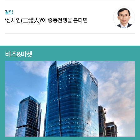
칼럼
‘삼체인(三體人)’이 중동전쟁을 본다면
비즈&마켓