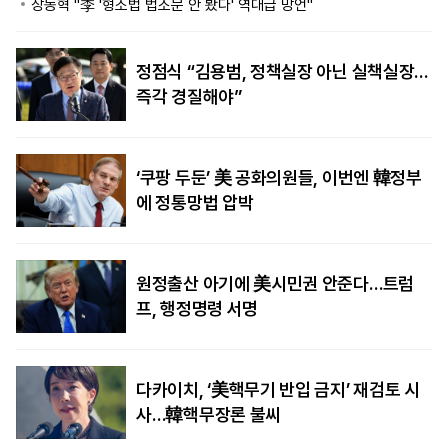
장동혁 "李 '형소법 법조문 안 봤다' 역대급 망언"
정점식 “김용범, 정책실장 아닌 실책실장…
즉각 경질해야”
‘쿠팡 두둔’ 美 공화의원들, 이번엔 韓정부
에 정통망법 압박
원정출산 아기에 美시민권 안준다…트럼
프, 행정명령 서명
다카이치, ‘美핵무기 반입 금지’ 재검토 시
사…韓핵무장론 불씨