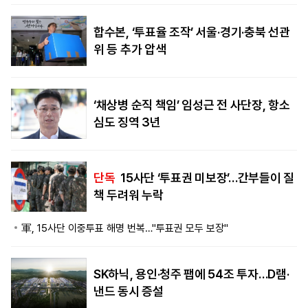
합수본, ‘투표율 조작’ 서울·경기·충북 선관
위 등 추가 압색
‘채상병 순직 책임’ 임성근 전 사단장, 항소
심도 징역 3년
단독
15사단 ‘투표권 미보장’…간부들이 질
책 두려워 누락
軍, 15사단 이중투표 해명 번복…"투표권 모두 보장"
SK하닉, 용인·청주 팹에 54조 투자…D램·
낸드 동시 증설