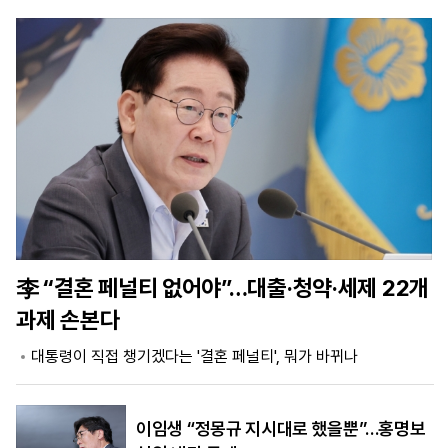
마
운
대
켓
세
학
파
동
워
문
골
프
李 “결혼 페널티 없어야”…대출·청약·세제 22개
과제 손본다
대통령이 직접 챙기겠다는 '결혼 페널티', 뭐가 바뀌나
이임생 “정몽규 지시대로 했을뿐”…홍명보