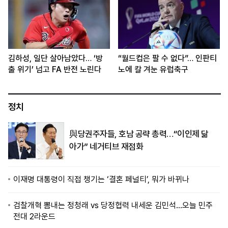
김하성, 일단 살아남았다… ‘방
“월드컵은 팔 수 없다”… 인판티
출 위기’ 넘고 FA 반전 노린다
노에 칼 겨눈 유럽축구
정치
與당권주자들, 호남 공략 총력…“이인제 닮
아가” 네거티브 재점화
이재명 대통령이 직접 챙기는 ‘결혼 페널티’, 뭐가 바뀌나
검찰개혁 뽐내는 정청래 vs 당정협력 내세운 김민석…오늘 민주
전대 2라운드