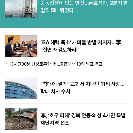
중동전쟁이 만든 반전…금호석화, 2분기 영
업익 5배 뛰었다
‘ISA 혜택 축소’ 개미들 반발 커지자…李
“전면 재검토하라”
13시간30분 난상토론한 李…공급대책 13일 발표 목표
“침대에 결박” 교회서 지내던 11세 사망…
학대 치사 수사
李, ‘호우 피해’ 경북 안동·의성 4개면 특별
재난지역 선포