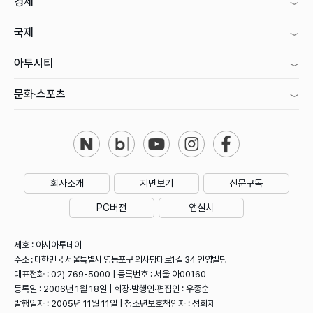
경제
국제
아투시티
문화·스포츠
회사소개
지면보기
신문구독
PC버전
앱설치
제호 : 아시아투데이
주소 : 대한민국 서울특별시 영등포구 의사당대로1길 34 인영빌딩
대표전화 : 02) 769-5000 | 등록번호 : 서울 아00160
등록일 : 2006년 1월 18일 | 회장·발행인·편집인 : 우종순
발행일자 : 2005년 11월 11일 | 청소년보호책임자 : 성희제