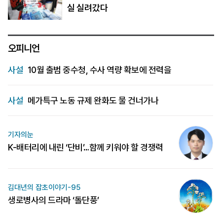
실 실려갔다
오피니언
사설
10월 출범 중수청, 수사 역량 확보에 전력을
사설
메가특구 노동 규제 완화도 물 건너가나
기자의눈
K-배터리에 내린 ‘단비’…함께 키워야 할 경쟁력
김대년의 잡초이야기-95
생로병사의 드라마 ‘돌단풍’