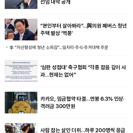
선임 내막 공개
“본인부터 살아봐라”…與의원 폐버스 청년
주택 발상 ‘역풍’
李 "자산형성에 청년 소외감"…일자리·주식·주거대책 주문
‘심판 성접대’ 축구협회 “각종 잡음 깊이 사
과…현재는 없어”
카카오, 임금협약 타결…연봉 6.3% 인상·
격려금 300만원
사람 잡는 살인 더위…하루 200명씩 응급