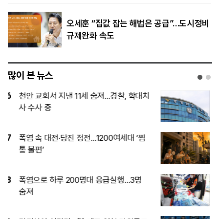
오세훈 “집값 잡는 해법은 공급”…도시정비
규제완화 속도
많이 본 뉴스
1
“결혼 망설이는 일 없어야”…李, ‘결혼 페
널티’ 22개 과제 점검 지시
2
[속보] 김민석, 與전당대회 제주·인천 당
원투표서 승리
3
이재명 대통령이 직접 챙기는 ‘결혼 페널
티’, 뭐가 바뀌나