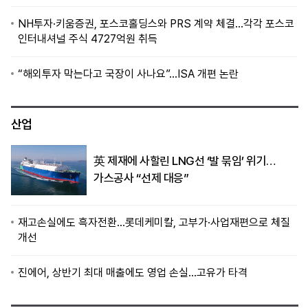
NH투자·키움증권, 포스코홀딩스와 PRS 계약 체결…각각 포스코
인터내셔널 주식 4727억원 취득
“해외투자 막는다고 국장이 사나요”…ISA 개편 논란
산업
英 제재에 사할린 LNG선 ‘발 묶임’ 위기…
가스공사 “선제 대응”
재고손실에도 흑자전환…롯데케미칼, 고부가·사업재편으로 체질
개선
진에어, 상반기 최대 매출에도 영업 손실…고유가 타격