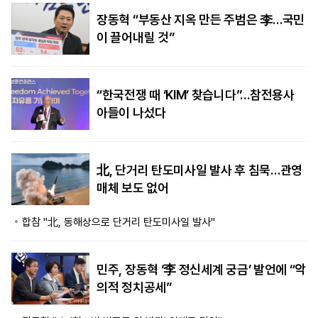
장동혁 “부동산 지옥 만든 주범은 李…국민
이 끌어내릴 것”
“한국전쟁 때 ‘KIM’ 찾습니다”…참전용사
아들이 나섰다
北, 단거리 탄도미사일 발사 후 침묵…관영
매체 보도 없어
합참 "北, 동해상으로 단거리 탄도미사일 발사"
민주, 장동혁 ‘李 정신세계 궁금’ 발언에 “악
의적 정치공세”