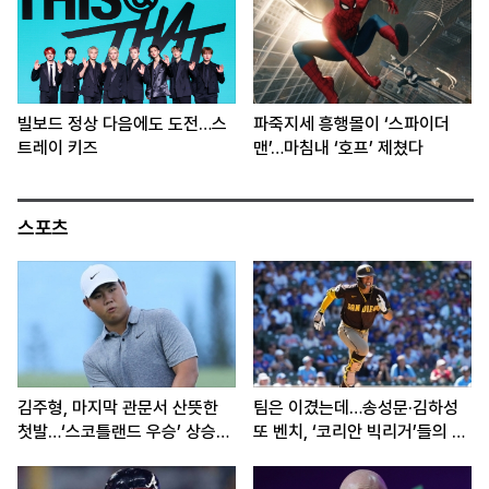
빌보드 정상 다음에도 도전…스
파죽지세 흥행몰이 ‘스파이더
트레이 키즈
맨’…마침내 ‘호프’ 제쳤다
스포츠
김주형, 마지막 관문서 산뜻한
팀은 이겼는데…송성문·김하성
첫발…‘스코틀랜드 우승’ 상승세
또 벤치, ‘코리안 빅리거’들의 고
이어간다
민