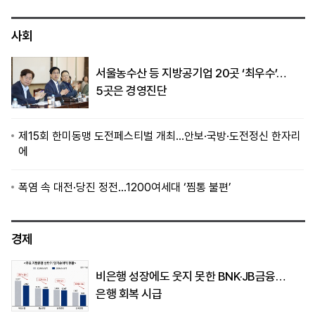
사회
서울농수산 등 지방공기업 20곳 ‘최우수’…
5곳은 경영진단
제15회 한미동맹 도전페스티벌 개최…안보·국방·도전정신 한자리
에
폭염 속 대전·당진 정전…1200여세대 ‘찜통 불편’
경제
비은행 성장에도 웃지 못한 BNK·JB금융…
은행 회복 시급