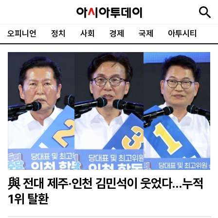
오피니언
정치
사회
경제
국제
아투시티
뉴
최
속
정
사
경
국
오
피
아
문
포
스
신
보
치
회
제
제
피
플
투
화
토
니
시
·
언
티
스
포
츠
ENGLISH
中
Tiếng
文
Việt
與 전대 제주·인천 김민석이 웃었다…누적
지
신
후
제
회
앱
1위 탈환
면
문
원
보
사
설
보
구
하
24
소
치
기
독
기
시
개