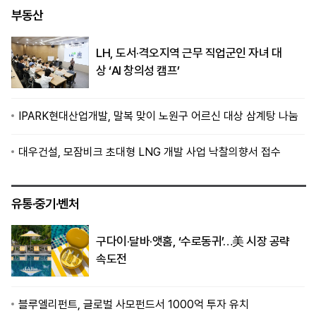
부동산
LH, 도서·격오지역 근무 직업군인 자녀 대
상 ‘AI 창의성 캠프’
IPARK현대산업개발, 말복 맞이 노원구 어르신 대상 삼계탕 나눔
대우건설, 모잠비크 초대형 LNG 개발 사업 낙찰의향서 접수
유통·중기·벤처
구다이·달바·앳홈, ‘수로동귀’…美 시장 공략
속도전
블루엘리펀트, 글로벌 사모펀드서 1000억 투자 유치