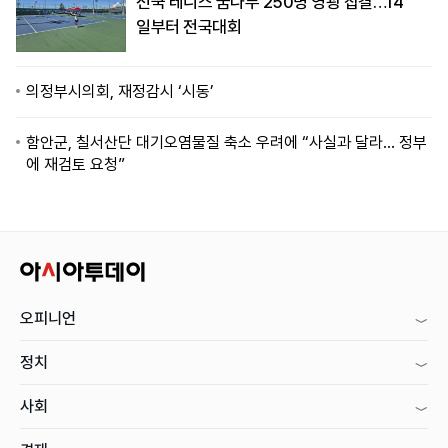
전국 테니스 꿈나무 250명 영광 집결…14
일부터 전국대회
의정부시의회, 재정감시 ‘시동’
함안군, 칠서산단 대기오염물질 축소 우려에 “사실과 달라… 정부
에 재검토 요청”
오피니언
정치
사회