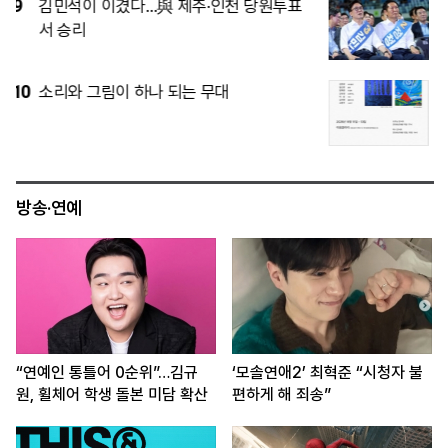
4
제주·인천 당심은 김민석…정청래와 누적
득표 ‘초박빙’
5
[공연 어땠어?] 에스파, 3만 5000명과 연
‘컴플렉시티’
방송·연예
“연예인 통틀어 0순위”…김규
‘모솔연애2’ 최혁준 “시청자 불
원, 휠체어 학생 돌본 미담 확산
편하게 해 죄송”