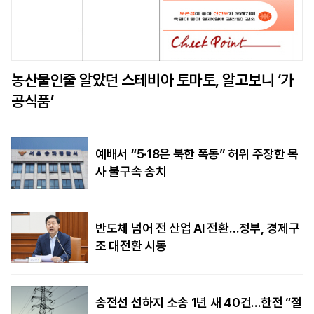
농산물인줄 알았던 스테비아 토마토, 알고보니 ‘가
공식품’
예배서 “5·18은 북한 폭동” 허위 주장한 목
사 불구속 송치
반도체 넘어 전 산업 AI 전환…정부, 경제구
조 대전환 시동
송전선 선하지 소송 1년 새 40건…한전 “절