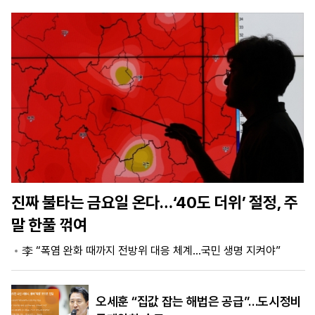
마
운
대
켓
세
학
파
동
워
문
골
프
진짜 불타는 금요일 온다…‘40도 더위’ 절정, 주
말 한풀 꺾여
李 “폭염 완화 때까지 전방위 대응 체계…국민 생명 지켜야”
오세훈 “집값 잡는 해법은 공급”…도시정비