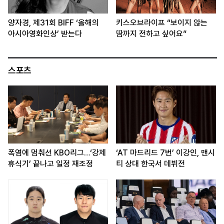
양자경, 제31회 BIFF ‘올해의
키스오브라이프 “보이지 않는
아시아영화인상’ 받는다
땀까지 전하고 싶어요”
스포츠
폭염에 멈춰선 KBO리그…‘강제
‘AT 마드리드 7번’ 이강인, 맨시
휴식기’ 끝나고 일정 재조정
티 상대 한국서 데뷔전