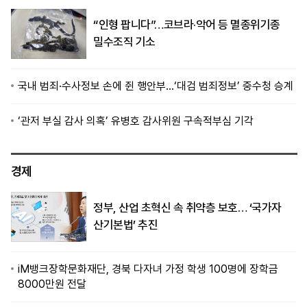
“인형 팝니다”…코브라·악어 등 멸종위기종
밀수조직 기소
국내 범죄·수사정보 손에 쥔 행안부…‘대검 범죄정보’ 중수청 승계
‘관저 부실 감사 의혹’ 유병호 감사위원 구속적부심 기각
경제
정부, 산업 초혁신 속 취약층 보호… ‘국가자
산기본법’ 추진
iM뱅크장학문화재단, 경북 다자녀 가정 학생 100명에 장학금
8000만원 전달