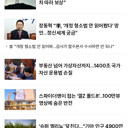
차 따라 보상”
장동혁 “李, ‘개정 형소법 안 읽어봤다’ 망
언…정신세계 궁금”
李 "개정 형소법 안 읽어봐…검사가 합수본서 수사하면 안 되나"
부동산 넘어 가상자산까지…1400조 국가
자산 운용법 손질
스파이더맨이 접는 ‘갤Z 폴드8’…100만뷰
영상에 숨은 반전
‘슈퍼 엘리뇨’ 덮친다…“기아 인구 4900만