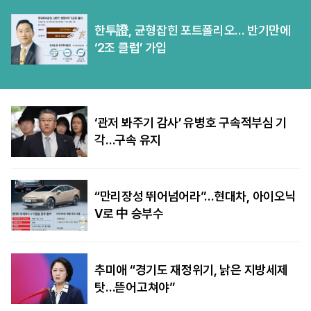
한투證, 균형잡힌 포트폴리오… 반기만에
‘2조 클럽’ 가입
‘관저 봐주기 감사’ 유병호 구속적부심 기
각…구속 유지
“만리장성 뛰어넘어라”…현대차, 아이오닉
V로 中 승부수
추미애 “경기도 재정위기, 낡은 지방세제
탓…뜯어고쳐야”