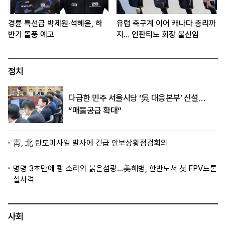
경륜 특선급 박제원·석혜윤, 하
유럽 축구계 이어 캐나다 총리까
반기 돌풍 예고
지… 인판티노 회장 불신임
정치
다급한 민주 서울시당 ‘吳 대응본부’ 신설…
“매물공급 확대”
靑, 北 탄도미사일 발사에 긴급 안보상황점검회의
명령 3초만에 쾅 소리와 붉은섬광…美해병, 한반도서 첫 FPV드론
실사격
사회