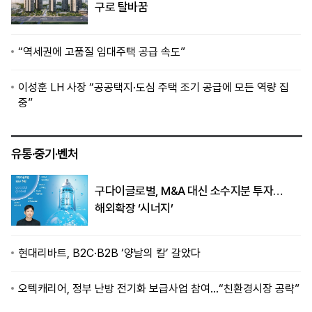
구로 탈바꿈
“역세권에 고품질 임대주택 공급 속도”
이성훈 LH 사장 “공공택지·도심 주택 조기 공급에 모든 역량 집
중”
유통·중기·벤처
구다이글로벌, M&A 대신 소수지분 투자…
해외확장 ‘시너지’
현대리바트, B2C·B2B ‘양날의 칼’ 갈았다
오텍캐리어, 정부 난방 전기화 보급사업 참여…“친환경시장 공략”