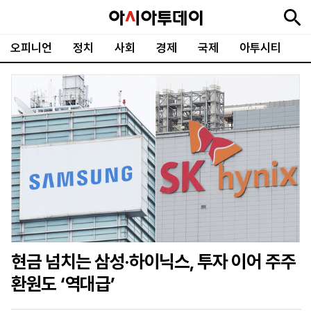
오피니언
정치
사회
경제
국제
아투시티
뉴
최
속
정
사
경
국
오
피
아
문
포
스
신
보
치
회
제
제
피
플
투
화
토
니
시
·
언
티
스
포
츠
ENGLISH
中
Tiếng
文
Việt
현금 넘치는 삼성·하이닉스, 투자 이어 주주
지
신
후
제
회
앱
환원도 ‘역대급’
면
문
원
보
사
설
보
구
하
24
소
치
기
독
기
시
개