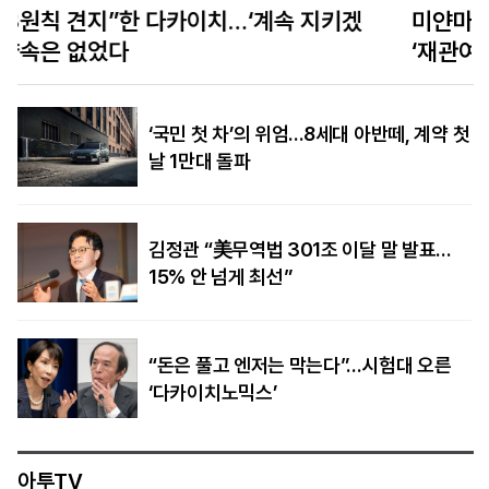
미얀마 대통령, 정통성 찾아 태국 방문… 태국은
‘재관여’ 모색
‘국민 첫 차’의 위엄…8세대 아반떼, 계약 첫
날 1만대 돌파
김정관 “美무역법 301조 이달 말 발표…
15% 안 넘게 최선”
“돈은 풀고 엔저는 막는다”…시험대 오른
‘다카이치노믹스’
아투TV