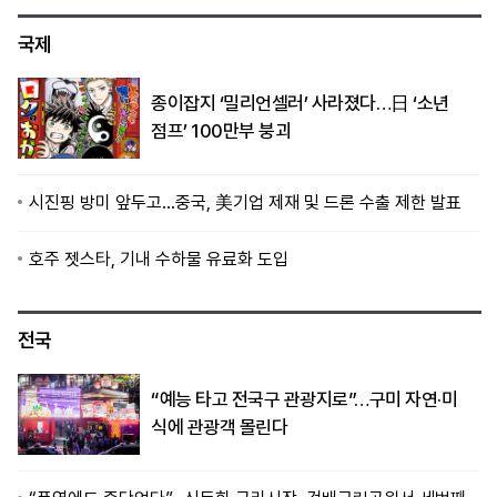
국제
종이잡지 ‘밀리언셀러’ 사라졌다…日 ‘소년
점프’ 100만부 붕괴
시진핑 방미 앞두고…중국, 美기업 제재 및 드론 수출 제한 발표
호주 젯스타, 기내 수하물 유료화 도입
전국
“예능 타고 전국구 관광지로”…구미 자연·미
식에 관광객 몰린다