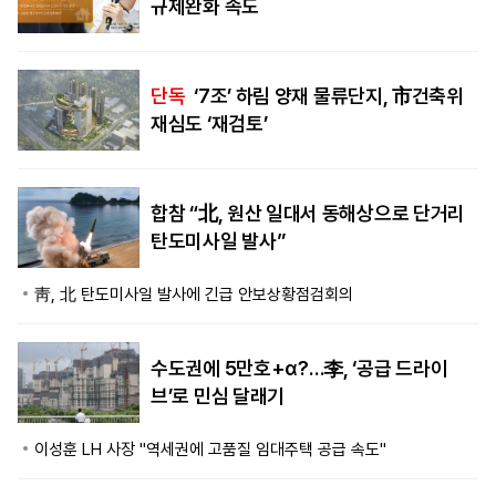
규제완화 속도
단독
‘7조’ 하림 양재 물류단지, 市건축위
재심도 ‘재검토’
합참 “北, 원산 일대서 동해상으로 단거리
탄도미사일 발사”
靑, 北 탄도미사일 발사에 긴급 안보상황점검회의
수도권에 5만호+α?…李, ‘공급 드라이
브’로 민심 달래기
이성훈 LH 사장 "역세권에 고품질 임대주택 공급 속도"