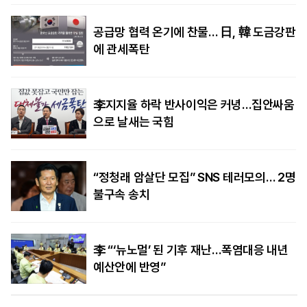
공급망 협력 온기에 찬물… 日, 韓 도금강판
에 관세폭탄
李지지율 하락 반사이익은 커녕…집안싸움
으로 날새는 국힘
“정청래 암살단 모집” SNS 테러모의… 2명
불구속 송치
李 “‘뉴노멀’ 된 기후 재난…폭염대응 내년
예산안에 반영”