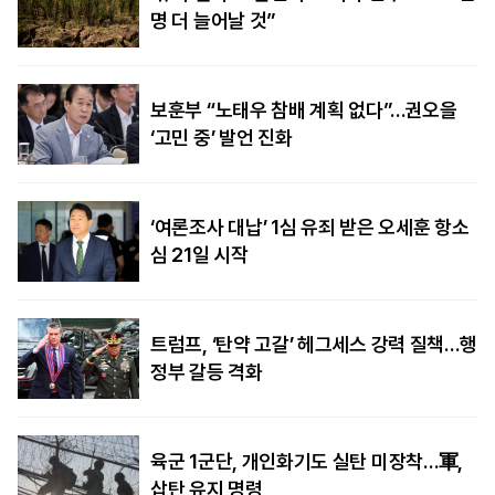
명 더 늘어날 것”
보훈부 “노태우 참배 계획 없다”…권오을
‘고민 중’ 발언 진화
‘여론조사 대납’ 1심 유죄 받은 오세훈 항소
심 21일 시작
트럼프, ‘탄약 고갈’ 헤그세스 강력 질책…행
정부 갈등 격화
육군 1군단, 개인화기도 실탄 미장착…軍,
삽탄 유지 명령