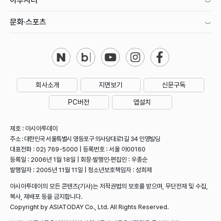
아투시티
문화·스포츠
회사소개
지면보기
신문구독
PC버전
앱설치
제호 : 아시아투데이
주소 : 대한민국 서울특별시 영등포구 의사당대로1길 34 인영빌딩
대표전화 : 02) 769-5000 | 등록번호 : 서울 아00160
등록일 : 2006년 1월 18일 | 회장·발행인·편집인 : 우종순
발행일자 : 2005년 11월 11일 | 청소년보호책임자 : 성희제
아시아투데이의 모든 콘텐츠(기사)는 저작권법의 보호를 받으며, 무단전재 및 수집,
복사, 재배포 등을 금지합니다.
Copyright by ASIATODAY Co., Ltd. All Rights Reserved.