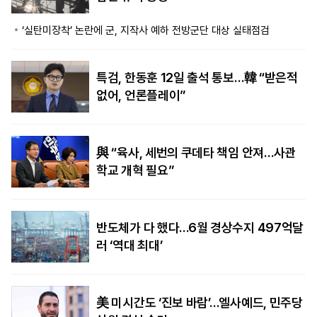
‘실탄미장착’ 논란에 군, 지작사 예하 전방군단 대상 실태점검
특검, 한동훈 12일 출석 통보…韓 “받은적
없어, 언론플레이”
與 “육사, 세번의 쿠데타 책임 안져…사관
학교 개혁 필요”
반도체가 다 했다…6월 경상수지 497억달
러 ‘역대 최대’
美 미시간도 ‘진보 바람’…엘사예드, 민주당