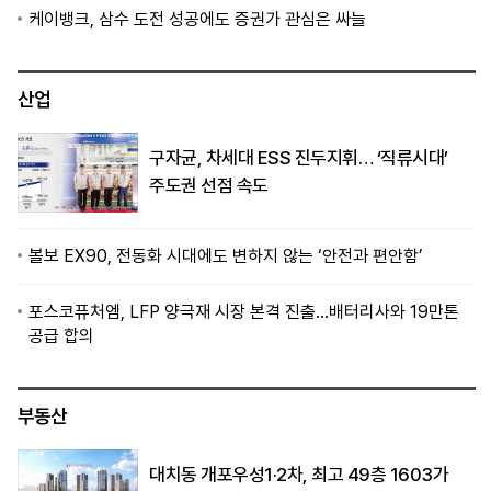
케이뱅크, 삼수 도전 성공에도 증권가 관심은 싸늘
산업
구자균, 차세대 ESS 진두지휘… ‘직류시대’
주도권 선점 속도
볼보 EX90, 전동화 시대에도 변하지 않는 ‘안전과 편안함’
포스코퓨처엠, LFP 양극재 시장 본격 진출…배터리사와 19만톤
공급 합의
부동산
대치동 개포우성1·2차, 최고 49층 1603가