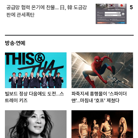
5
“中 점유율 끌어올려라”… 현대차, 아이오
닉 V로 승부수
방송·연예
빌보드 정상 다음에도 도전…스
파죽지세 흥행몰이 ‘스파이더
트레이 키즈
맨’…마침내 ‘호프’ 제쳤다