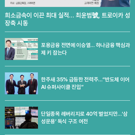
희소금속이 이끈 최대 실적… 최윤범號, 트로이카 성
장축 시동
포용금융 전면에 이승열… 하나금융 핵심과
제 키 잡는다
한주새 35% 급등한 전력주…“반도체 이어
AI 슈퍼사이클 진입”
단일종목 레버리지로 40억 벌었지만…‘삼
성운용’ 독식 구조 여전