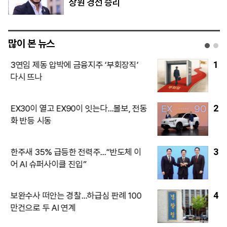
상원 경선 승리
많이 본 뉴스
1
태풍 ‘돌핀’에 LCC 긴장…휴가철 단거리
노선 영향은
2
‘아틀레티코 7번’ 이강인, 한국서 데뷔전
3
“증거 잡아도 혐의 적용 막히면”…‘경제·지
능’ 등 고난도 법리 검토 떠안는 경찰
4
[한화 3남 김동선 홀로서기②] 한화맨·외
부 전문가 포진한 ‘김동선 사단’…신사업
전면에