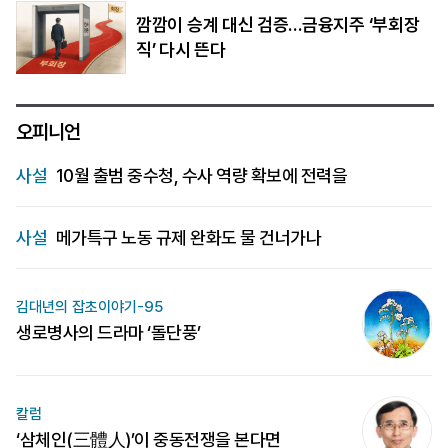
깜깜이 승계 대신 검증…금융지주 ‘부회장
직’ 다시 뜬다
오피니언
사설
10월 출범 중수청, 수사 역량 확보에 전력을
사설
메가특구 노동 규제 완화도 물 건너가나
김대년의 잡초이야기-95
생로병사의 드라마 ‘돌단풍’
칼럼
‘삼체인(三體人)’이 중동전쟁을 본다면