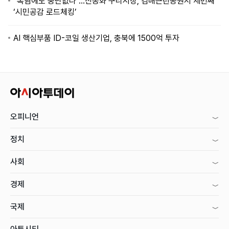
“폭염에도 중단없다”…신동화 구리시장, 검배근린공원서 세번째
‘시민공감 로드체킹’
AI 핵심부품 ID-코일 생산기업, 충북에 1500억 투자
오피니언
정치
사회
경제
국제