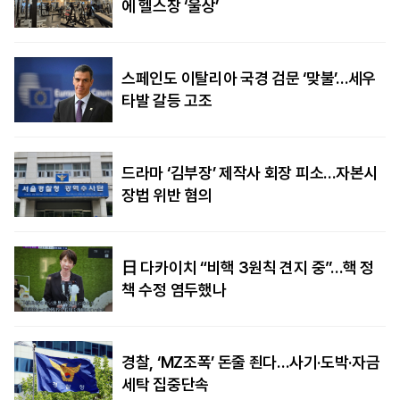
에 헬스장 ‘울상’
스페인도 이탈리아 국경 검문 ‘맞불’…세우
타발 갈등 고조
드라마 ‘김부장’ 제작사 회장 피소…자본시
장법 위반 혐의
日 다카이치 “비핵 3원칙 견지 중”…핵 정
책 수정 염두했나
경찰, ‘MZ조폭’ 돈줄 죈다…사기·도박·자금
세탁 집중단속