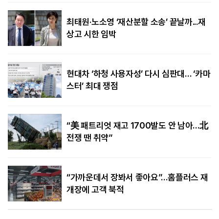
최태원·노소영 ‘재산분할 소송’ 끝날까...재
상고 시한 임박
현대차 ‘하청 사용자성’ 다시 심판대… ‘카마
스터’ 최대 쟁점
“美 패트리엇 재고 1700발도 안 남아…北
전쟁 땐 취약”
“가까운데서 장봐서 좋아요”…홈플러스 재
개장에 고객 북적