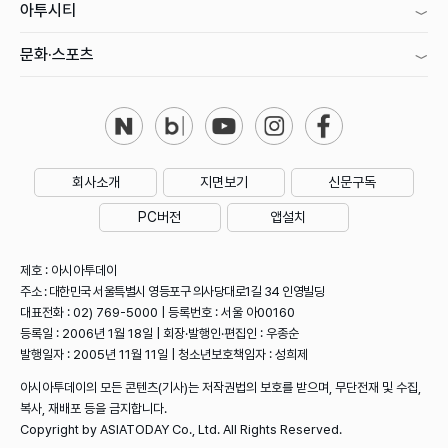
아투시티
문화·스포츠
회사소개
지면보기
신문구독
PC버전
앱설치
제호 : 아시아투데이
주소 : 대한민국 서울특별시 영등포구 의사당대로1길 34 인영빌딩
대표전화 : 02) 769-5000 | 등록번호 : 서울 아00160
등록일 : 2006년 1월 18일 | 회장·발행인·편집인 : 우종순
발행일자 : 2005년 11월 11일 | 청소년보호책임자 : 성희제
아시아투데이의 모든 콘텐츠(기사)는 저작권법의 보호를 받으며, 무단전재 및 수집,
복사, 재배포 등을 금지합니다.
Copyright by ASIATODAY Co., Ltd. All Rights Reserved.