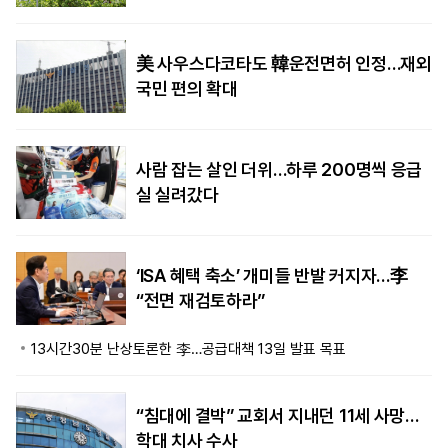
美 사우스다코타도 韓운전면허 인정…재외
국민 편의 확대
사람 잡는 살인 더위…하루 200명씩 응급
실 실려갔다
‘ISA 혜택 축소’ 개미들 반발 커지자…李
“전면 재검토하라”
13시간30분 난상토론한 李…공급대책 13일 발표 목표
“침대에 결박” 교회서 지내던 11세 사망…
학대 치사 수사