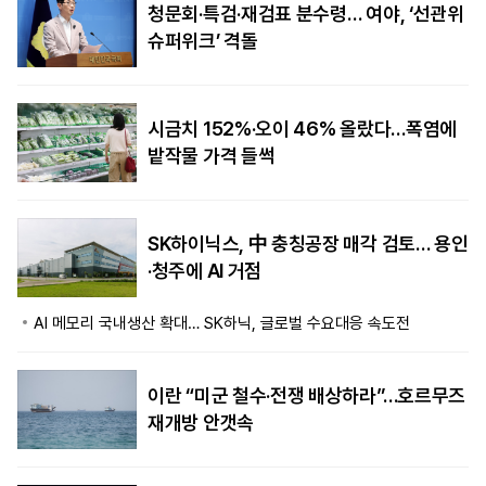
청문회·특검·재검표 분수령… 여야, ‘선관위
슈퍼위크’ 격돌
시금치 152%·오이 46% 올랐다…폭염에
밭작물 가격 들썩
SK하이닉스, 中 충칭공장 매각 검토… 용인
·청주에 AI 거점
AI 메모리 국내생산 확대… SK하닉, 글로벌 수요대응 속도전
이란 “미군 철수·전쟁 배상하라”…호르무즈
재개방 안갯속