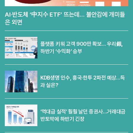
AI·반도체 ‘中지수 ETF’ 뜨는데… 불안감에 개미들
은 외면
플랫폼 키워 고객 900만 확보… 우리銀,
하반기 ‘수익화’ 승부
KDB생명 인수, 흥국·한투 2파전 예상…득
과 실은?
‘역대급 실적’ 훨훨 날던 증권사…거래대금
반토막에 하반기 긴장