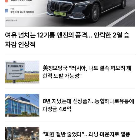
여유 넘치는 12기통 엔진의 품격… 안락한 2열 승
차감 인상적
美정보당국 “러시아, 나토 결속 떠보려 제
한적 도발 가능성”
8년 지났는데 신상품?…농협하나로유통에
과징금 4.6억
“회원 절반 줄었다”.…러닝·마운자로 열풍