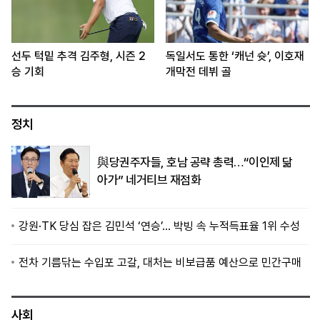
선두 턱밑 추격 김주형, 시즌 2
독일서도 통한 ‘캐넌 슛’, 이호재
승 기회
개막전 데뷔 골
정치
與당권주자들, 호남 공략 총력…“이인제 닮
아가” 네거티브 재점화
강원·TK 당심 잡은 김민석 ‘연승’… 박빙 속 누적득표율 1위 수성
전차 기름닦는 수입포 고갈, 대처는 비보급품 예산으로 민간구매
사회