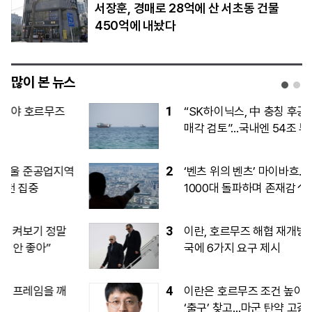
서장훈, 경매로 28억에 산 서초동 건물
450억에 내놨다
많이 본 뉴스
1
“SK하이닉스, 中 충칭 후공정 공장 지분
매각 검토”…국내엔 54조 투자
2
‘벤츠 위의 벤츠’ 마이바흐…韓서 3년 연속
1000대 돌파하며 존재감↑
3
이란, 호르무즈 해협 재개방 조건으로 미
국에 6가지 요구 제시
4
이란은 호르무즈 조건 높이고, 美는 전쟁
‘출구’ 찾고…마군 탄약 고갈이 확전 제동