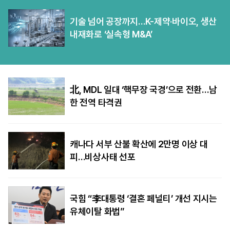
기술 넘어 공장까지…K-제약·바이오, 생산
내재화로 ‘실속형 M&A’
北, MDL 일대 ‘핵무장 국경’으로 전환…남
한 전역 타격권
캐나다 서부 산불 확산에 2만명 이상 대
피…비상사태 선포
국힘 “李대통령 ‘결혼 페널티’ 개선 지시는
유체이탈 화법”