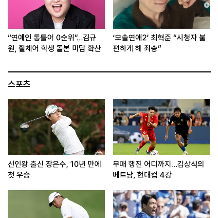
“연예인 통틀어 0순위”…김규
‘모솔연애2’ 최혁준 “시청자 불
원, 휠체어 학생 돌본 미담 확산
편하게 해 죄송”
스포츠
신인왕 출신 장은수, 10년 만에
무패 행진 어디까지…김상식의
첫 우승
베트남, 현대컵 4강