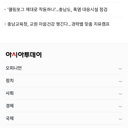
‘쿨링포그 제대로 작동하나’…충남도, 폭염 대응시설 점검
충남교육청, 교원 마음건강 챙긴다…경력별 맞춤 치유캠프
오피니언
정치
사회
경제
국제