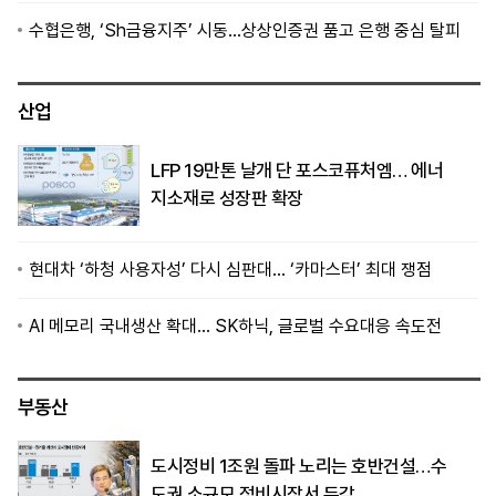
수협은행, ‘Sh금융지주’ 시동…상상인증권 품고 은행 중심 탈피
산업
LFP 19만톤 날개 단 포스코퓨처엠… 에너
지소재로 성장판 확장
현대차 ‘하청 사용자성’ 다시 심판대… ‘카마스터’ 최대 쟁점
AI 메모리 국내생산 확대… SK하닉, 글로벌 수요대응 속도전
부동산
도시정비 1조원 돌파 노리는 호반건설…수
도권 소규모 정비시장서 두각