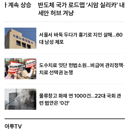
반도체 국가 로드맵 ‘시암 실리카’ 내건 태국… 아
세안 허브 겨냥
서울서 바둑 두다가 흉기로 지인 살해…60
대 남성 체포
도수치료 잇단 헌법소원…비급여 관리정책·
치료 선택권 논쟁
물류창고 화재 연 1000건…22대 국회 관
련 법안은 ‘0건’
아투TV