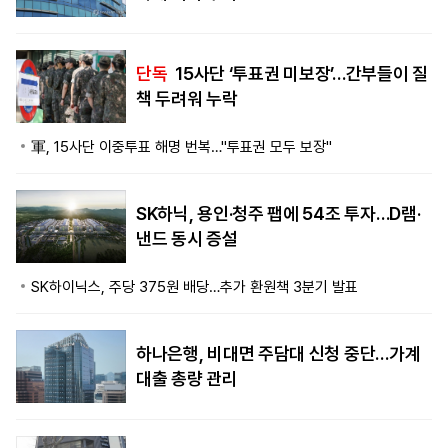
단독
15사단 ‘투표권 미보장’…간부들이 질
책 두려워 누락
軍, 15사단 이중투표 해명 번복…"투표권 모두 보장"
SK하닉, 용인·청주 팹에 54조 투자…D램·
낸드 동시 증설
SK하이닉스, 주당 375원 배당…추가 환원책 3분기 발표
하나은행, 비대면 주담대 신청 중단…가계
대출 총량 관리