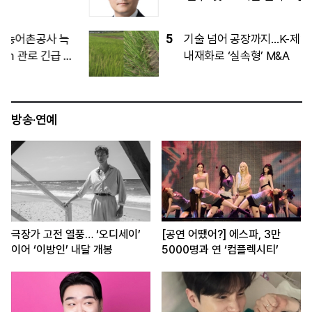
5
기술 넘어 공장까지…K-제약·바이오, 생산
내재화로 ‘실속형’ M&A
방송·연예
극장가 고전 열풍… ‘오디세이’
[공연 어땠어?] 에스파, 3만
이어 ‘이방인’ 내달 개봉
5000명과 연 ‘컴플렉시티’