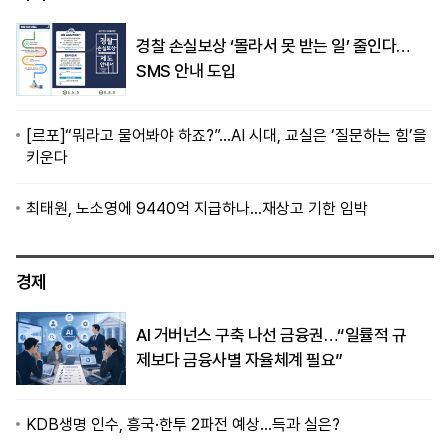
경찰 손실보상 ‘몰라서 못 받는 일’ 줄인다…
SMS 안내 도입
[르포]“뭐라고 물어봐야 하죠?”…AI 시대, 교실은 ‘질문하는 힘’을
키운다
최태원, 노소영에 9440억 지급하나…재상고 기한 임박
경제
AI 거버넌스 구축 나선 금융권…“일률적 규
제보다 금융사별 자율체계 필요”
KDB생명 인수, 흥국·한투 2파전 예상…득과 실은?