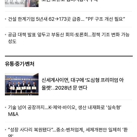
건설 한계기업 5년새 62→173곳 급증… “PF 구조 개선 필요”
공급 대책 발표 앞두고 부동산 회의·토론회…정책 기조 변화 가능
성도
유통·중기·벤처
신세계사이먼, 대구에 ‘도심형 프리미엄 아
울렛’…2028년 문 연다
기술 넘어 공장까지…K-제약·바이오, 생산 내재화로 ‘실속형’
M&A
“성장 사다리 복원됐다”…중소·벤처업계, 세제개편안 일제히 ‘환
영’