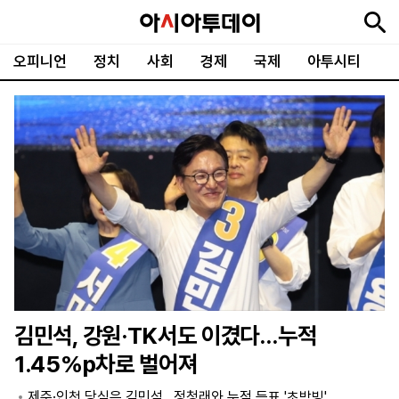
오피니언
정치
사회
경제
국제
아투시티
뉴
최
속
정
사
경
국
오
피
아
문
포
스
신
보
치
회
제
제
피
플
투
화
토
니
시
·
언
티
스
포
츠
ENGLISH
中
Tiếng
文
Việt
김민석, 강원·TK서도 이겼다…누적
지
신
후
제
회
앱
1.45%p차로 벌어져
면
문
원
보
사
설
보
구
하
24
소
치
제주·인천 당심은 김민석…정청래와 누적 득표 '초박빙'
기
독
기
시
개