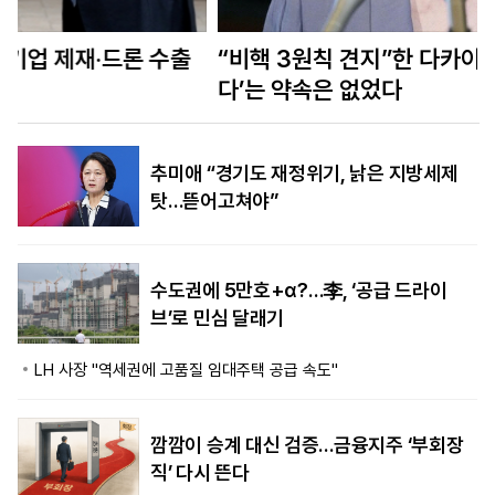
“비핵 3원칙 견지”한 다카이치…‘계속 지키겠
다’는 약속은 없었다
추미애 “경기도 재정위기, 낡은 지방세제
탓…뜯어고쳐야”
수도권에 5만호+α?…李, ‘공급 드라이
브’로 민심 달래기
LH 사장 "역세권에 고품질 임대주택 공급 속도"
깜깜이 승계 대신 검증…금융지주 ‘부회장
직’ 다시 뜬다