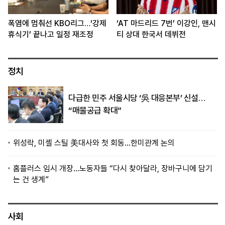
폭염에 멈춰선 KBO리그…‘강제
‘AT 마드리드 7번’ 이강인, 맨시
휴식기’ 끝나고 일정 재조정
티 상대 한국서 데뷔전
정치
다급한 민주 서울시당 ‘吳 대응본부’ 신설…
“매물공급 확대”
위성락, 미셸 스틸 美대사와 첫 회동…한미관계 논의
홈플러스 임시 개장…노동자들 “다시 찾아달라, 장바구니에 담기
는 건 생계”
사회