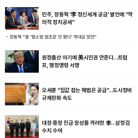
민주, 장동혁 ‘李 정신세계 궁금’ 발언에 “악
의적 정치공세”
장동혁 "李 '형소법 법조문 안 봤다' 역대급 망언"
원정출산 아기에 美시민권 안준다…트럼
프, 행정명령 서명
오세훈 “집값 잡는 해법은 공급”…도시정비
규제완화 속도
대장·중장 진급 장성들 격려한 李…삼정검
수치 수여