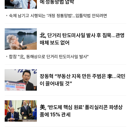
에 정통망법 압박
숙제 남기고 시행되는 '개정 정통망법'…입틀막법 안되려면
北, 단거리 탄도미사일 발사 후 침묵…관영
매체 보도 없어
합참 "北, 동해상으로 단거리 탄도미사일 발사"
장동혁 “부동산 지옥 만든 주범은 李…국민
이 끌어내릴 것”
美, ‘반도체 핵심 원료’ 폴리실리콘 파생상
품에 15% 관세