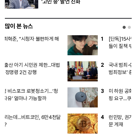
‘고민 중’ 발언 진화
많이 본 뉴스
1
[단독]15사단 ‘투표권 미보장’…초급간부
들이 질책 두려워 ‘자체누락’
2
국내 범죄·수사정보 손에 쥔 행안부…‘대검
범죄정보’ 중수청 승계
3
미 하원 공화당, 한국 정통망법 집행 브리
핑 요구…쿠팡 이어 디지털 규제 압박
4
런민망, 권기식 한중도시우호협회장 기고
문 게재