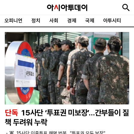
오피니언
정치
사회
경제
국제
아투시티
뉴
최
속
정
사
경
국
오
피
아
문
포
스
신
보
치
회
제
제
피
플
투
화
토
니
시
·
언
티
스
포
츠
ENGLISH
中
Tiếng
文
Việt
단독
15사단 ‘투표권 미보장’…간부들이 질
지
신
후
제
회
앱
책 두려워 누락
면
문
원
보
사
설
보
구
하
24
소
치
軍, 15사단 이중투표 해명 번복…"투표권 모두 보장"
기
독
기
시
개