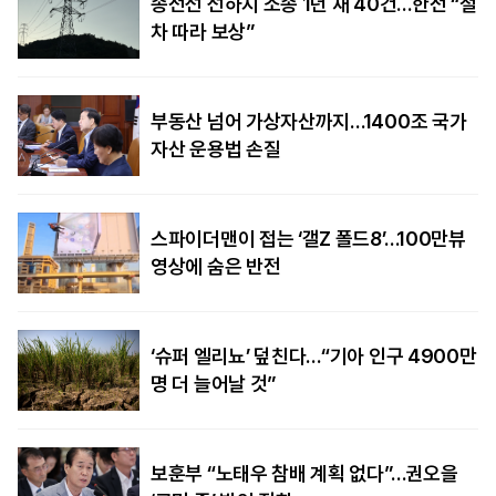
송전선 선하지 소송 1년 새 40건…한전 “절
차 따라 보상”
부동산 넘어 가상자산까지…1400조 국가
자산 운용법 손질
스파이더맨이 접는 ‘갤Z 폴드8’…100만뷰
영상에 숨은 반전
‘슈퍼 엘리뇨’ 덮친다…“기아 인구 4900만
명 더 늘어날 것”
보훈부 “노태우 참배 계획 없다”…권오을