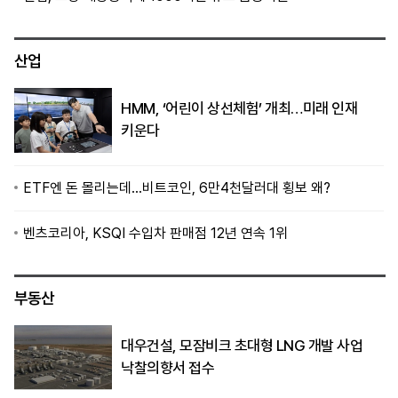
산업
HMM, ‘어린이 상선체험’ 개최…미래 인재
키운다
ETF엔 돈 몰리는데…비트코인, 6만4천달러대 횡보 왜?
벤츠코리아, KSQI 수입차 판매점 12년 연속 1위
부동산
대우건설, 모잠비크 초대형 LNG 개발 사업
낙찰의향서 접수