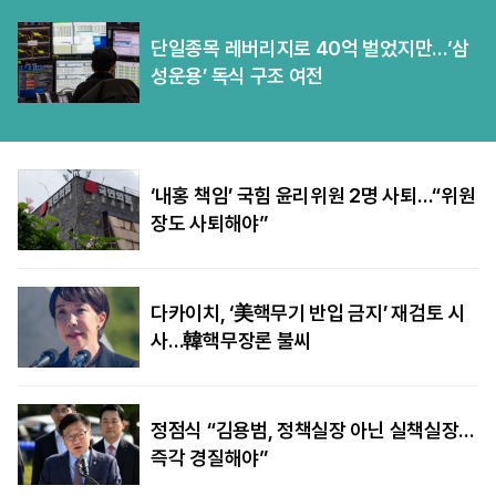
단일종목 레버리지로 40억 벌었지만…‘삼
성운용’ 독식 구조 여전
‘내홍 책임’ 국힘 윤리위원 2명 사퇴…“위원
장도 사퇴해야”
다카이치, ‘美핵무기 반입 금지’ 재검토 시
사…韓핵무장론 불씨
정점식 “김용범, 정책실장 아닌 실책실장…
즉각 경질해야”