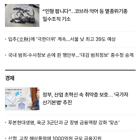
“인형 팝니다”…코브라·악어 등 멸종위기종
밀수조직 기소
입추(立秋)에 ‘극한더위’ 계속…서울 낮 최고 39도 예상
국내 범죄·수사정보 손에 쥔 행안부…‘대검 범죄정보’ 중수청 승계
경제
정부, 산업 초혁신 속 취약층 보호… ‘국가자
산기본법’ 추진
푸본현대생명, 육군 3군단과 군 장병 금융역량 강화 ‘맞손’
신협, 고창 해상풍력에 1000억원 규모 금융지원