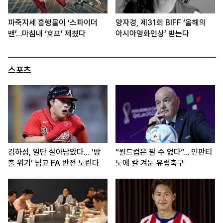
파죽지세 흥행몰이 ‘스파이더
양자경, 제31회 BIFF ‘올해의
맨’…마침내 ‘호프’ 제쳤다
아시아영화인상’ 받는다
스포츠
김하성, 일단 살아남았다… ‘방
“월드컵은 팔 수 없다”… 인판티
출 위기’ 넘고 FA 반전 노린다
노에 칼 겨눈 유럽축구