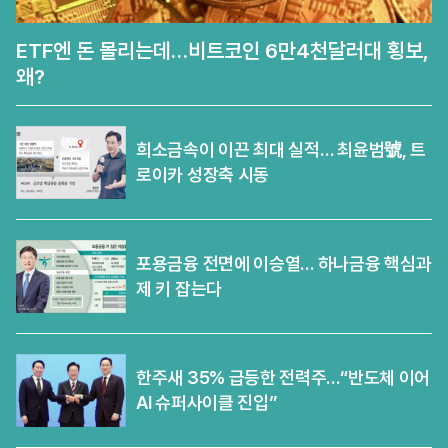
ETF엔 돈 몰리는데…비트코인 6만4천달러대 횡보,
왜?
희소금속이 이끈 최대 실적… 최윤범號, 트
로이카 성장축 시동
포용금융 전면에 이승열… 하나금융 핵심과
제 키 잡는다
한주새 35% 급등한 전력주…“반도체 이어
AI 슈퍼사이클 진입”