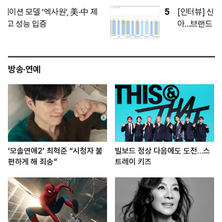
5
[인터뷰] 신애라 “교원 웰스와 방향성 같
아…브랜드 철학에 공감”
방송·연예
‘모솔연애2’ 최혁준 “시청자 불
빌보드 정상 다음에도 도전…스
편하게 해 죄송”
트레이 키즈