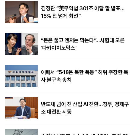
김정관 “美무역법 301조 이달 말 발표…
15% 안 넘게 최선”
“돈은 풀고 엔저는 막는다”…시험대 오른
‘다카이치노믹스’
예배서 “5·18은 북한 폭동” 허위 주장한 목
사 불구속 송치
반도체 넘어 전 산업 AI 전환…정부, 경제구
조 대전환 시동