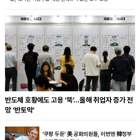
마
운
대
켓
세
학
파
동
워
문
골
프
반도체 호황에도 고용 ‘뚝’…올해 취업자 증가 전
망 ‘반토막’
‘쿠팡 두둔’ 美 공화의원들, 이번엔 韓정부