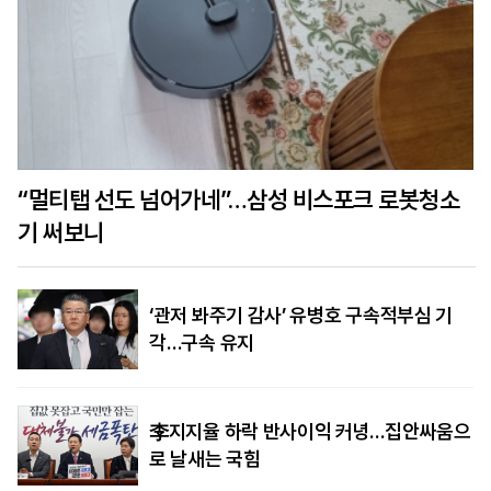
“멀티탭 선도 넘어가네”…삼성 비스포크 로봇청소
기 써보니
‘관저 봐주기 감사’ 유병호 구속적부심 기
각…구속 유지
李지지율 하락 반사이익 커녕…집안싸움으
로 날새는 국힘