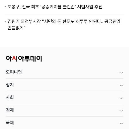
도봉구, 전국 최초 ‘공중케이블 클린존’ 시범사업 추진
김원기 의정부시장 “시민의 돈 한푼도 허투루 안된다...공금관리
빈틈없게”
오피니언
정치
사회
경제
국제