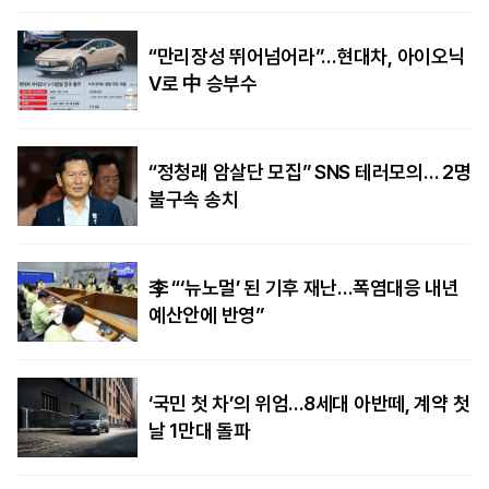
“만리장성 뛰어넘어라”…현대차, 아이오닉
V로 中 승부수
“정청래 암살단 모집” SNS 테러모의… 2명
불구속 송치
李 “‘뉴노멀’ 된 기후 재난…폭염대응 내년
예산안에 반영”
‘국민 첫 차’의 위엄…8세대 아반떼, 계약 첫
날 1만대 돌파