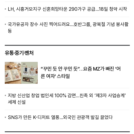
LH, 시흥거모지구 신혼희망타운 290가구 공급…18일 청약 시작
국가유공자 장수 사진 찍어드려요…호반그룹, 광복절 기념 봉사활
동
유통·중기·벤처
“꾸민 듯 안 꾸민 듯”…요즘 MZ가 빠진 ‘어
른 여자’ 스타일
지방 신산업 창업 법인세 100% 감면…친족 외 ‘제3자 사업승계’
세제 신설
SNS가 만든 K-디저트 열풍…외국인 관광객 발길 끌었다