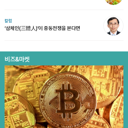
칼럼
‘삼체인(三體人)’이 중동전쟁을 본다면
비즈&마켓