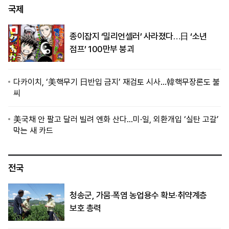
국제
종이잡지 ‘밀리언셀러’ 사라졌다…日 ‘소년
점프’ 100만부 붕괴
다카이치, ‘美핵무기 日반입 금지’ 재검토 시사…韓핵무장론도 불
씨
美국채 안 팔고 달러 빌려 엔화 산다…미·일, 외환개입 ‘실탄 고갈’
막는 새 카드
전국
청송군, 가뭄·폭염 농업용수 확보·취약계층
보호 총력