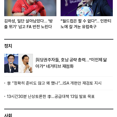
김하성, 일단 살아남았다… ‘방
“월드컵은 팔 수 없다”… 인판티
출 위기’ 넘고 FA 반전 노린다
노에 칼 겨눈 유럽축구
정치
與당권주자들, 호남 공략 총력…“이인제 닮
아가” 네거티브 재점화
李 “정확히 준비도 않고 왜 했나”…ISA 개편안 재검토 지시
13시간30분 난상토론한 李…공급대책 13일 발표 목표
사회