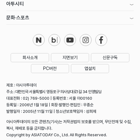
아투시티
문화·스포츠
회사소개
지면보기
신문구독
PC버전
앱설치
제호 : 아시아투데이
주소 : 대한민국 서울특별시 영등포구 의사당대로1길 34 인영빌딩
대표전화 : 02) 769-5000 | 등록번호 : 서울 아00160
등록일 : 2006년 1월 18일 | 회장·발행인·편집인 : 우종순
발행일자 : 2005년 11월 11일 | 청소년보호책임자 : 성희제
아시아투데이의 모든 콘텐츠(기사)는 저작권법의 보호를 받으며, 무단전재 및 수집,
복사, 재배포 등을 금지합니다.
Copyright by ASIATODAY Co., Ltd. All Rights Reserved.