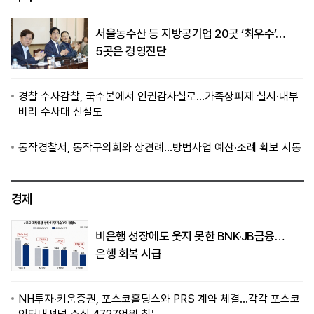
서울농수산 등 지방공기업 20곳 ‘최우수’…
5곳은 경영진단
경찰 수사감찰, 국수본에서 인권감사실로…가족상피제 실시·내부
비리 수사대 신설도
동작경찰서, 동작구의회와 상견례…방범사업 예산·조례 확보 시동
경제
비은행 성장에도 웃지 못한 BNK·JB금융…
은행 회복 시급
NH투자·키움증권, 포스코홀딩스와 PRS 계약 체결…각각 포스코