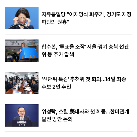
자유통일당 “이재명식 퍼주기, 경기도 재정
파탄의 원흉”
합수본, ‘투표율 조작’ 서울·경기·충북 선관
위 등 추가 압색
‘선관위 특검’ 추천위 첫 회의…14일 최종
후보 2인 추천
위성락, 스틸 美대사와 첫 회동…한미관계
발전 방안 논의