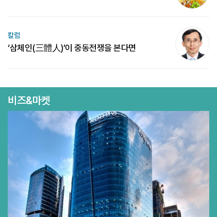
칼럼
‘삼체인(三體人)’이 중동전쟁을 본다면
비즈&마켓