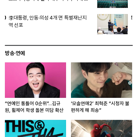
4727억원 취득
5
함안군, 칠서산단 대기오염물질 축소 우려
에 “사실과 달라… 정부에 재검토 요청”
방송·연예
“연예인 통틀어 0순위”…김규
‘모솔연애2’ 최혁준 “시청자 불
원, 휠체어 학생 돌본 미담 확산
편하게 해 죄송”