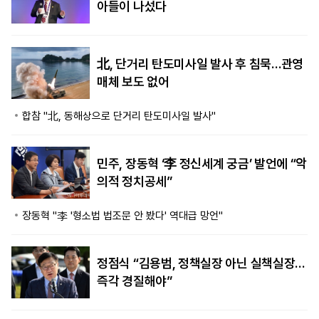
아들이 나섰다
北, 단거리 탄도미사일 발사 후 침묵…관영
매체 보도 없어
합참 "北, 동해상으로 단거리 탄도미사일 발사"
민주, 장동혁 ‘李 정신세계 궁금’ 발언에 “악
의적 정치공세”
장동혁 "李 '형소법 법조문 안 봤다' 역대급 망언"
정점식 “김용범, 정책실장 아닌 실책실장…
즉각 경질해야”