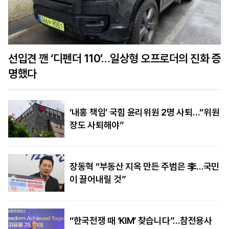
선입견 깬 ‘디펜더 110’…일상형 오프로더의 진화 증
명했다
‘내홍 책임’ 국힘 윤리위원 2명 사퇴…“위원
장도 사퇴해야”
장동혁 “부동산 지옥 만든 주범은 李…국민
이 끌어내릴 것”
“한국전쟁 때 ‘KIM’ 찾습니다”…참전용사