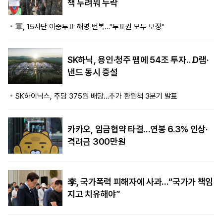
책 두려워 누락
軍, 15사단 이중투표 해명 번복…"투표권 모두 보장"
SK하닉, 용인·청주 팹에 54조 투자…D램·
낸드 동시 증설
SK하이닉스, 주당 375원 배당…추가 환원책 3분기 발표
카카오, 임금협약 타결…연봉 6.3% 인상·
격려금 300만원
李, 국가폭력 피해자에 사과…“국가가 책임
지고 치유해야”