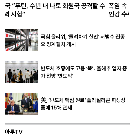
수
폭염 속 가뭄에 유럽 경제 위기…‘물류 대동맥’ 라
인강 수위 사상 최저
국힘 윤리위, ‘돌려차기 실언’ 서범수·진종
오 징계절차 개시
반도체 호황에도 고용 ‘뚝’…올해 취업자 증
가 전망 ‘반토막’
美, ‘반도체 핵심 원료’ 폴리실리콘 파생상
품에 15% 관세
아투TV