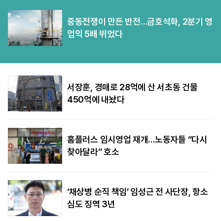
중동전쟁이 만든 반전…금호석화, 2분기 영
업익 5배 뛰었다
서장훈, 경매로 28억에 산 서초동 건물
450억에 내놨다
홈플러스 임시영업 재개…노동자들 “다시
찾아달라” 호소
‘채상병 순직 책임’ 임성근 전 사단장, 항소
심도 징역 3년