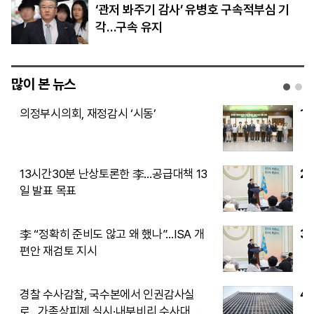
‘관저 봐주기 감사’ 유병호 구속적부심 기
각…구속 유지
많이 본 뉴스
1
“2030은 버스에서 살라고?”…황희 ‘폐버
스 거주’ 제안에 역풍
2
AI 덕에, 진격의 양안 수출 완전히 기염
3
CXMT 이어 로봇 기업 유니트리도 IPO
기염
4
NH투자·키움증권, 포스코홀딩스와 PRS
계약 체결…각각 포스코인터내셔널 주식