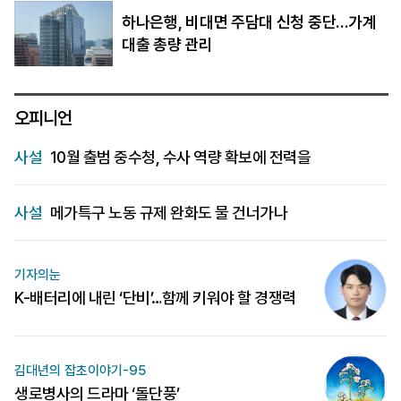
하나은행, 비대면 주담대 신청 중단…가계
대출 총량 관리
오피니언
사설
10월 출범 중수청, 수사 역량 확보에 전력을
사설
메가특구 노동 규제 완화도 물 건너가나
기자의눈
K-배터리에 내린 ‘단비’…함께 키워야 할 경쟁력
김대년의 잡초이야기-95
생로병사의 드라마 ‘돌단풍’