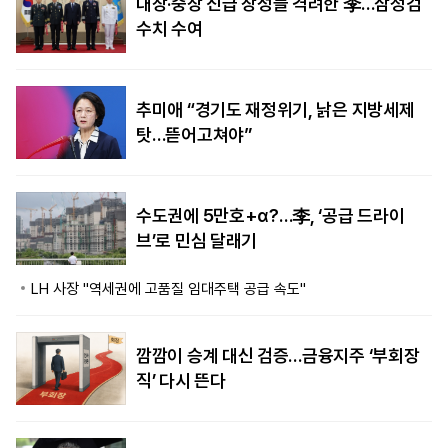
대장·중장 진급 장성들 격려한 李…삼정검
수치 수여
추미애 “경기도 재정위기, 낡은 지방세제
탓…뜯어고쳐야”
수도권에 5만호+α?…李, ‘공급 드라이
브’로 민심 달래기
LH 사장 "역세권에 고품질 임대주택 공급 속도"
깜깜이 승계 대신 검증…금융지주 ‘부회장
직’ 다시 뜬다