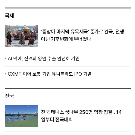
국제
‘중앙아 마지막 유목제국’ 준가르 칸국, 전쟁
아닌 기후변화에 무너졌나
AI 덕에, 진격의 양안 수출 완전히 기염
CXMT 이어 로봇 기업 유니트리도 IPO 기염
전국
전국 테니스 꿈나무 250명 영광 집결…14
일부터 전국대회