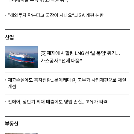
인터내셔널 주식 4727억원 취득
“해외투자 막는다고 국장이 사나요”…ISA 개편 논란
산업
英 제재에 사할린 LNG선 ‘발 묶임’ 위기…
가스공사 “선제 대응”
재고손실에도 흑자전환…롯데케미칼, 고부가·사업재편으로 체질
개선
진에어, 상반기 최대 매출에도 영업 손실…고유가 타격
부동산