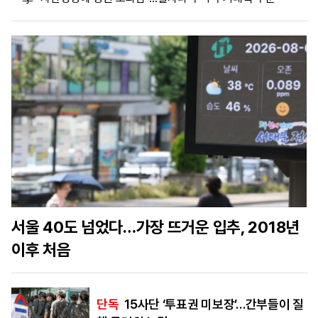
마
운
대
켓
세
학
파
동
워
문
골
프
서울 40도 넘었다…가장 뜨거운 입추, 2018년
이후 처음
단독
15사단 ‘투표권 미보장’…간부들이 질