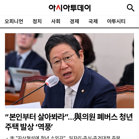
오피니언
정치
사회
경제
국제
아투시티
뉴
최
속
정
사
경
국
오
피
아
문
포
스
신
보
치
회
제
제
피
플
투
화
토
니
시
·
언
티
스
포
츠
ENGLISH
中
Tiếng
文
Việt
“본인부터 살아봐라”…與의원 폐버스 청년
지
신
후
제
회
앱
주택 발상 ‘역풍’
면
문
원
보
사
설
보
구
하
24
소
치
李 "자산형성에 청년 소외감"…일자리·주식·주거대책 주문
기
독
기
시
개