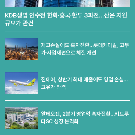
KDB생명 인수전 한화·흥국·한투 3파전…산은 지원
규모가 관건
재고손실에도 흑자전환…롯데케미칼, 고부
가·사업재편으로 체질 개선
진에어, 상반기 최대 매출에도 영업 손실…
고유가 타격
알테오젠, 2분기 영업익 흑자전환…키트루
다SC 성장 본격화