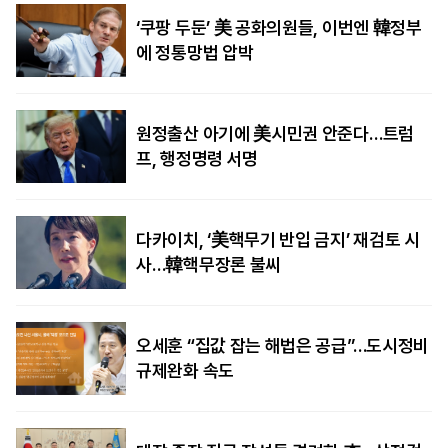
‘쿠팡 두둔’ 美 공화의원들, 이번엔 韓정부
에 정통망법 압박
원정출산 아기에 美시민권 안준다…트럼
프, 행정명령 서명
다카이치, ‘美핵무기 반입 금지’ 재검토 시
사…韓핵무장론 불씨
오세훈 “집값 잡는 해법은 공급”…도시정비
규제완화 속도