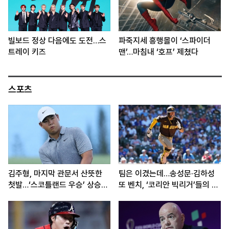
빌보드 정상 다음에도 도전…스
파죽지세 흥행몰이 ‘스파이더
트레이 키즈
맨’…마침내 ‘호프’ 제쳤다
스포츠
김주형, 마지막 관문서 산뜻한
팀은 이겼는데…송성문·김하성
첫발…‘스코틀랜드 우승’ 상승세
또 벤치, ‘코리안 빅리거’들의 고
이어간다
민