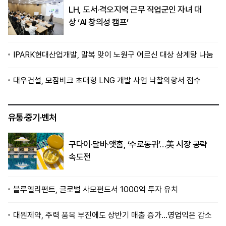
LH, 도서·격오지역 근무 직업군인 자녀 대
상 ‘AI 창의성 캠프’
IPARK현대산업개발, 말복 맞이 노원구 어르신 대상 삼계탕 나눔
대우건설, 모잠비크 초대형 LNG 개발 사업 낙찰의향서 접수
유통·중기·벤처
구다이·달바·앳홈, ‘수로동귀’…美 시장 공략
속도전
블루엘리펀트, 글로벌 사모펀드서 1000억 투자 유치
대원제약, 주력 품목 부진에도 상반기 매출 증가…영업익은 감소