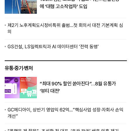
에 ‘대형 고소작업차’ 도입
제2기 노후계획도시정비특위 출범…첫 회의서 대전 기본계획 심
의
GS건설, LS일렉트릭과 AI 데이터센터 ‘전력 동맹’
유통·중기·벤처
“최대 90% 할인 쏟아진다”…8월 유통가
‘뷰티 대전’
GC메디아이, 상반기 영업익 62억…“핵심사업 성장·자회사 손익
개선”