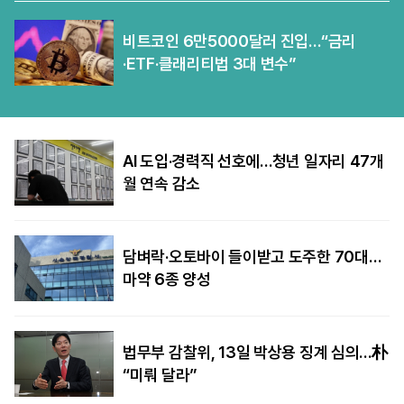
비트코인 6만5000달러 진입…“금리
·ETF·클래리티법 3대 변수”
AI 도입·경력직 선호에…청년 일자리 47개
월 연속 감소
담벼락·오토바이 들이받고 도주한 70대…
마약 6종 양성
법무부 감찰위, 13일 박상용 징계 심의…朴
“미뤄 달라”