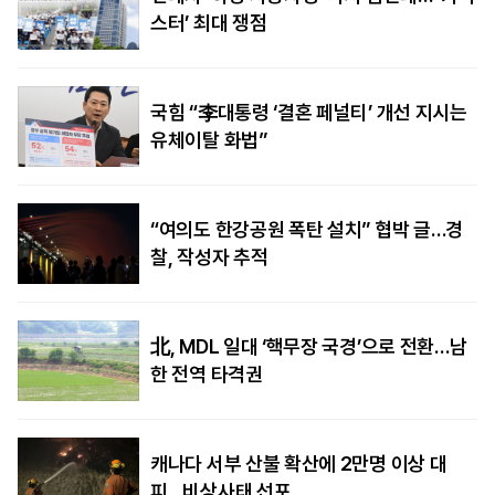
스터’ 최대 쟁점
국힘 “李대통령 ‘결혼 페널티’ 개선 지시는
유체이탈 화법”
“여의도 한강공원 폭탄 설치” 협박 글…경
찰, 작성자 추적
北, MDL 일대 ‘핵무장 국경’으로 전환…남
한 전역 타격권
캐나다 서부 산불 확산에 2만명 이상 대
피…비상사태 선포