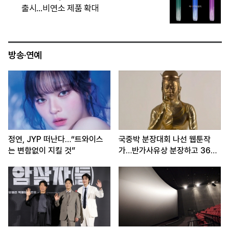
즈 쥐고 트럼프 출구전략 압박
방송·연예
정연, JYP 떠난다…“트와이스
국중박 분장대회 나선 웹툰작
는 변함없이 지킬 것”
가…반가사유상 분장하고 360
도 회전