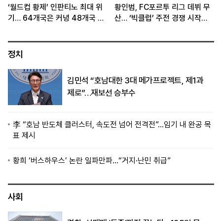
‘월드컵 황제’ 인판티노 최대 위
황인범, FC포르투 리그 데뷔 무
기… 64개국은 커녕 48개국 체
산… ‘빅클럽’ 주전 경쟁 시작됐
제도 흔들
다
정치
김민석 “호남대한 3대 메가프로젝트, 제1과
제로”…재보선 승부수
李 “호남 반도체 클러스터, 속도전 넘어 전격전”…임기 내 완공 목
표 제시
황희 ‘버스하우스’ 논란 일파만파…“거지·난민 취급”
사회