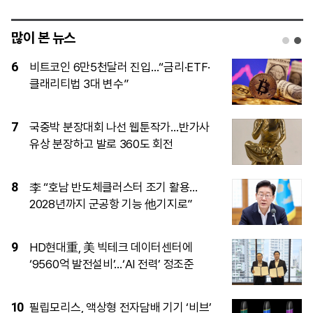
많이 본 뉴스
1
7월 수도권 15억∼20억원대 아파트 거래
54%가 신고가
2
당분간 ‘용아맥’서 ‘오디세이’ 보기 어려워
요
3
영동∼오창 고속도로, ‘환경평가 완료’로
본격화…2027년 착공, 2032년 완공
4
“글로벌 스타 됐으면”…이선민 “리센느 덕
분에 저도 언급돼 감격”
5
트럼프, 이란 추가공습 유보...이란, 호르무