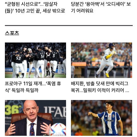
“균형된 시선으로”…‘암살자
당분간 ‘용아맥’서 ‘오디세이’ 보
(들)’ 10년 고민 끝, 세상 밖으로
기 어려워요
스포츠
프로야구 11일 재개...‘폭염 휴
배지환, 방출 닷새 만에 빅리그
식’ 독일까 득일까
복귀…밀워키 이적이 커리어 분
기점