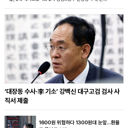
마
운
대
켓
세
학
파
동
워
문
골
프
‘대장동 수사·李 기소’ 강백신 대구고검 검사 사
직서 제출
1600원 위협하다 1300원대 눈앞…환율