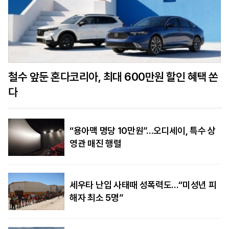
철수 앞둔 혼다코리아, 최대 600만원 할인 혜택 쏜
다
“용아맥 명당 10만원”…오디세이, 특수 상
영관 매진 행렬
세우타 난입 사태때 성폭력도…“미성년 피
해자 최소 5명”