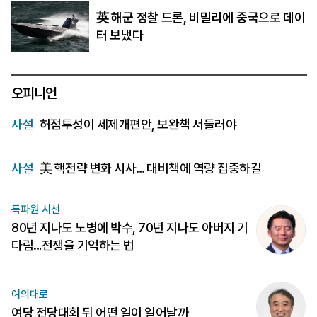
英 해군 정찰 드론, 비밀리에 중국으로 데이
터 보냈다
오피니언
사설
허점투성이 세제개편안, 보완책 서둘러야
사설
美 핵전략 변화 시사… 대비책에 역량 집중하길
특파원 시선
80년 지나도 노병에 박수, 70년 지나도 아버지 기
다림…전쟁을 기억하는 법
여의대로
여당 전당대회 뒤 어떤 일이 일어날까