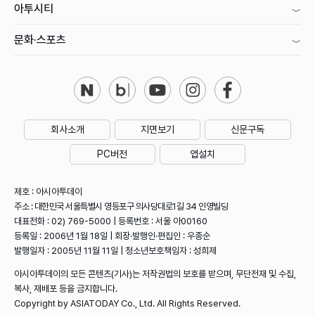
아투시티
문화·스포츠
회사소개
지면보기
신문구독
PC버전
앱설치
제호 : 아시아투데이
주소 : 대한민국 서울특별시 영등포구 의사당대로1길 34 인영빌딩
대표전화 : 02) 769-5000 | 등록번호 : 서울 아00160
등록일 : 2006년 1월 18일 | 회장·발행인·편집인 : 우종순
발행일자 : 2005년 11월 11일 | 청소년보호책임자 : 성희제
아시아투데이의 모든 콘텐츠(기사)는 저작권법의 보호를 받으며, 무단전재 및 수집,
복사, 재배포 등을 금지합니다.
Copyright by ASIATODAY Co., Ltd. All Rights Reserved.