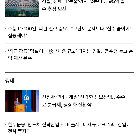
경찰, 성매매 ‘돈줄’까지 끊는다…195억 몰
수·추징 보전
수능 D-100일, 막판 전략 중요…“고난도 문제보다 ‘실수 줄이기’
집중해야”
‘직급 강등’ 망설이는 檢, ‘채용 규모’ 따지는 경찰…중수청 놓고 손
익 계산 분주
경제
신창재 “‘머니게임’ 전락한 생보산업…수수
료 분급제, 정상화 전환점”
한투운용, 반도체 전략산업 ETF 출시…배재규 대표 “5대 산업에
전략 투자”