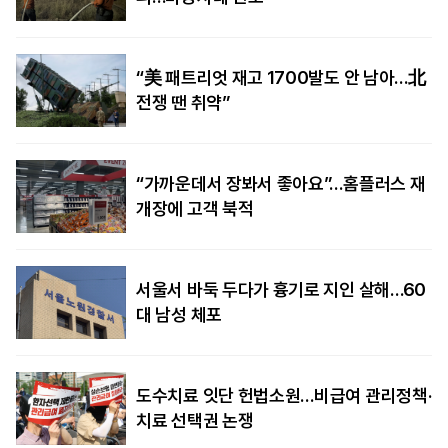
“美 패트리엇 재고 1700발도 안 남아…北
전쟁 땐 취약”
“가까운데서 장봐서 좋아요”…홈플러스 재
개장에 고객 북적
서울서 바둑 두다가 흉기로 지인 살해…60
대 남성 체포
도수치료 잇단 헌법소원…비급여 관리정책·
치료 선택권 논쟁