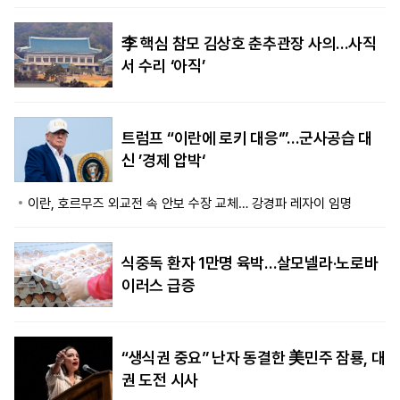
李 핵심 참모 김상호 춘추관장 사의…사직
서 수리 ‘아직’
트럼프 “이란에 로키 대응‘”…군사공습 대
신 ’경제 압박‘
이란, 호르무즈 외교전 속 안보 수장 교체… 강경파 레자이 임명
식중독 환자 1만명 육박…살모넬라·노로바
이러스 급증
“생식권 중요” 난자 동결한 美민주 잠룡, 대
권 도전 시사