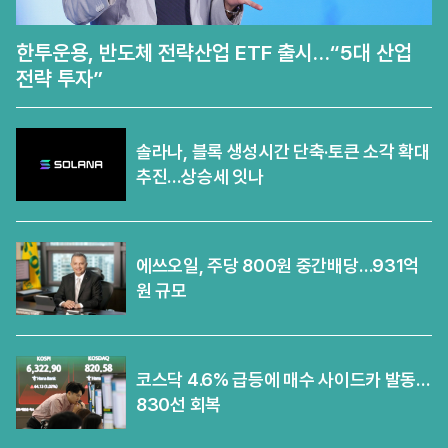
한투운용, 반도체 전략산업 ETF 출시…“5대 산업
전략 투자”
솔라나, 블록 생성시간 단축·토큰 소각 확대
추진…상승세 잇나
에쓰오일, 주당 800원 중간배당…931억
원 규모
코스닥 4.6% 급등에 매수 사이드카 발동…
830선 회복