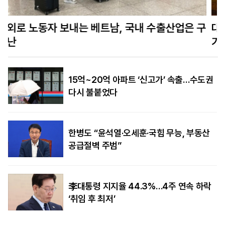
구
대만, ‘드론 지옥’으로 中 침공 문턱 높인다…무인
기 월 10만대 생산
15억~20억 아파트 ‘신고가’ 속출…수도권
다시 불붙었다
한병도 “윤석열·오세훈·국힘 무능, 부동산
공급절벽 주범”
李대통령 지지율 44.3%…4주 연속 하락
‘취임 후 최저’