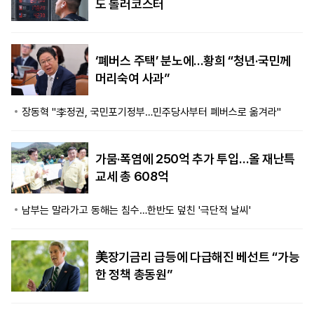
도 롤러코스터
‘폐버스 주택’ 분노에…황희 “청년·국민께
머리숙여 사과”
장동혁 "李정권, 국민포기정부…민주당사부터 폐버스로 옮겨라"
가뭄·폭염에 250억 추가 투입…올 재난특
교세 총 608억
남부는 말라가고 동해는 침수…한반도 덮친 '극단적 날씨'
美장기금리 급등에 다급해진 베선트 “가능
한 정책 총동원”