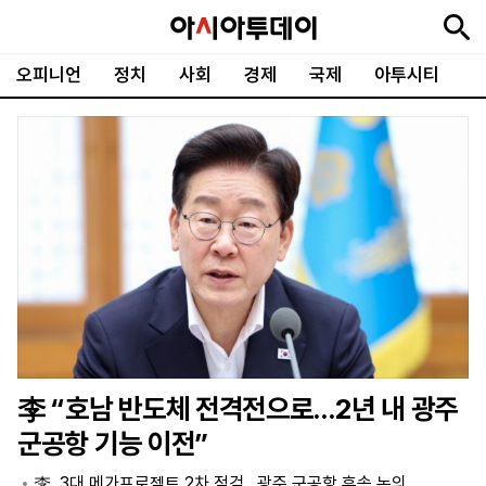
오피니언
정치
사회
경제
국제
아투시티
뉴
최
속
정
사
경
국
오
피
아
문
포
스
신
보
치
회
제
제
피
플
투
화
토
니
시
·
언
티
스
포
츠
ENGLISH
中
Tiếng
文
Việt
李 “호남 반도체 전격전으로…2년 내 광주
지
신
후
제
회
앱
군공항 기능 이전”
면
문
원
보
사
설
보
구
하
24
소
치
李, 3대 메가프로젝트 2차 점검…광주 군공항 후속 논의
기
독
기
시
개