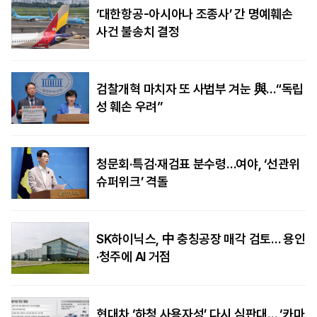
‘대한항공-아시아나 조종사’ 간 명예훼손
사건 불송치 결정
검찰개혁 마치자 또 사법부 겨눈 與…“독립
성 훼손 우려”
청문회·특검·재검표 분수령…여야, ‘선관위
슈퍼위크’ 격돌
SK하이닉스, 中 충칭공장 매각 검토… 용인
·청주에 AI 거점
현대차 ‘하청 사용자성’ 다시 심판대… ‘카마