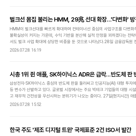
벌크선 몸집 불리는 HMM, 29兆 선대 확장…'다변화' 
HMM이 벌크선대를 빠르게 확대하며 컨테이너선 중심의 사업구조를 다변화하
불확실성이 커지는 가운데, 수익 기반을 분산해 실적 안정을 꾀하겠다는 전략
서도 벌크 사업 확대에 상당한 비중을 둔 것으로 나타났다.28일 금융감독원 
직접 보유한 벌크선은 총 47척으로 집계됐다. 전년 동기 32척보다 1..
2026.07.28. 16:19
시총 1위 쥔 애플, SK하이닉스 ADR은 급락…반도체 판
삼성전자·SK하이닉스 중심의 반도체 판을 둘러싸고 인공지능(AI) 대형 투자
등 변수가 산발하고 있다. 글로벌 시장에서는 주요 빅테크 기업들의 대형 시
고 재무적 건전성을 우선시하는 분위기가 나오는 중이다. 27일(현지시간) 애
를 보여준다. 동시에 SK하이닉스 ADR은 장중에는 10% 급락..
2026.07.28. 15:52
한국 주도 '제조 디지털 트윈' 국제표준 2건 ISO서 발간