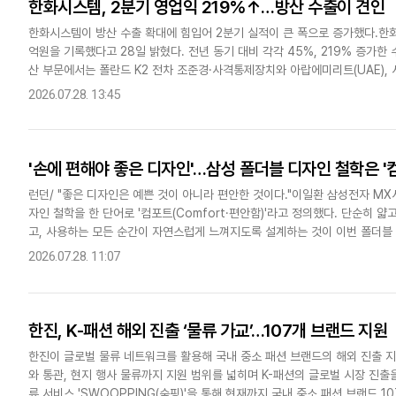
한화시스템, 2분기 영업익 219%↑…방산 수출이 견인
한화시스템이 방산 수출 확대에 힘입어 2분기 실적이 큰 폭으로 증가했다.한화시
억원을 기록했다고 28일 밝혔다. 전년 동기 대비 각각 45%, 219% 증가한
산 부문에서는 폴란드 K2 전차 조준경·사격통제장치와 아랍에미리트(UAE), 
모 수출 사업이 실적을 견인했다. 차세대 호위함 울산..
2026.07.28. 13:45
'손에 편해야 좋은 디자인'…삼성 폴더블 디자인 철학은 '
런던/ "좋은 디자인은 예쁜 것이 아니라 편안한 것이다."이일환 삼성전자 M
자인 철학을 한 단어로 '컴포트(Comfort·편안함)'라고 정의했다. 단순히 
고, 사용하는 모든 순간이 자연스럽게 느껴지도록 설계하는 것이 이번 폴더블
런던에서 열린 Z8 시리즈 디자인 간담회에서 이 부사장은..
2026.07.28. 11:07
한진, K-패션 해외 진출 ‘물류 가교’…107개 브랜드 지원
한진이 글로벌 물류 네트워크를 활용해 국내 중소 패션 브랜드의 해외 진출 지
와 통관, 현지 행사 물류까지 지원 범위를 넓히며 K-패션의 글로벌 시장 진
류 서비스 'SWOOPPING(숲핑)'을 통해 현재까지 국내 중소 패션 브랜드 