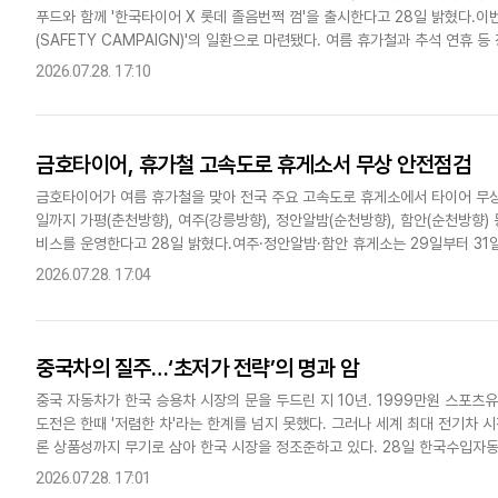
푸드와 함께 '한국타이어 X 롯데 졸음번쩍 껌'을 출시한다고 28일 밝혔다.
다국어뉴스
ENGLISH
Tiếng Việt
中文
(SAFETY CAMPAIGN)'의 일환으로 마련됐다. 여름 휴가철과 추석 연휴
전 운전과 타이어 관리의 중요성을 알리기 위해 기획됐다.'롯데 졸음번..
2026.07.28. 17:10
금호타이어, 휴가철 고속도로 휴게소서 무상 안전점검
금호타이어가 여름 휴가철을 맞아 전국 주요 고속도로 휴게소에서 타이어 무상
일까지 가평(춘천방향), 여주(강릉방향), 정안알밤(순천방향), 함안(순천방향
비스를 운영한다고 28일 밝혔다.여주·정안알밤·함안 휴게소는 29일부터 31일
틀간 운영된다.행사장을 방문한 고객은 타이어 외관과 마모 상태..
2026.07.28. 17:04
중국차의 질주…‘초저가 전략’의 명과 암
중국 자동차가 한국 승용차 시장의 문을 두드린 지 10년. 1999만원 스포츠유
도전은 한때 '저렴한 차'라는 한계를 넘지 못했다. 그러나 세계 최대 전기차 
론 상품성까지 무기로 삼아 한국 시장을 정조준하고 있다. 28일 한국수입자동차
시장에서 1만1675대를 판매하며 수입차 브랜드 판매..
2026.07.28. 17:01