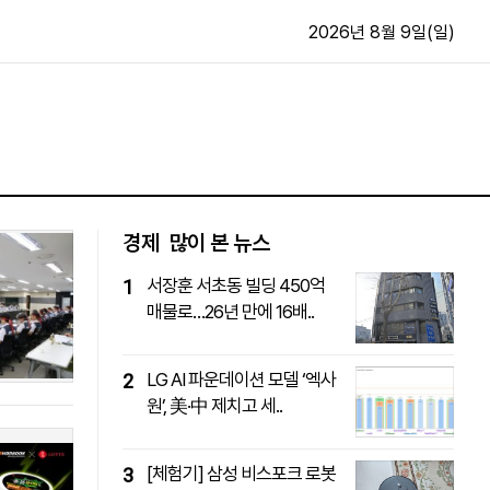
2026년 8월 9일(일)
문화·스포츠
최신
전체
방송
지면보기
가요
구독신청
경제
많이 본 뉴스
영화
First Edition
서장훈 서초동 빌딩 450억
1
문화
후원하기
매물로…26년 만에 16배..
카
종교
제보24시
스포츠
알립니다
LG AI 파운데이션 모델 ‘엑사
2
여행
원’, 美·中 제치고 세..
[체험기] 삼성 비스포크 로봇
3