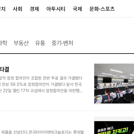
정치
사회
경제
아투시티
국제
문화·스포츠
경제
아투시티
국제
·과학
부동산
유통
중기·벤처
경제일반
종합
세계일반
정책
메트로
아시아·호주
금융·증권
경기·인천
북미
 타결
산업
세종·충청
중남미
협약 잠정 합의안이 조합원 찬반 투표 결과 가결됐다
IT·과학
영남
유럽
서 찬성 56.5%로 잠정합의안이 가결됐다.앞서 한국
부동산
호남
중동·아프리
난 22일 열린 17차 교섭에서 잠정합의안을 마련했다.
유통
강원
중기·벤처
제주
인스타그램
션 제품을 선보인다.한국타이어앤테크놀로지는 롯데웰