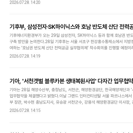
기록과 운영 현황을 서류평가와 현장평가 등을 통해 철저히 확인했다고 설명했다
2026.07.28. 14:20
기후부, 삼성전자·SK하이닉스와 호남 반도체 산단 전력
기후에너지환경부가 오는 29일 삼성전자, SK하이닉스 등과 함께 호남권 반
구축 방안을 논의한다.28일 기후후는 서울 서초구 한강홍수통제소에서 지방정
여하는 '호남권 반도체 산단 전력공급 실무협의체' 착수회의를 진행할 예정이
요한 1단계 전력 공급선로를 계획된 시기에 구축하기 위해 구성됐다. 정부와..
2026.07.28. 14:19
기아, '서천갯벌 블루카본 생태복원사업' 다자간 업무협약
기아는 28일 해양수산부, 충청남도, 서천군, 해양환경공단, 한국해양재단과 
업무협약을 체결했다고 밝혔다.이날 그랜드 인터컨티넨탈 서울 파르나스에서 
부 장관, 박수현 충남도지사, 유승광 서천군수, 강용석 해양환경공단 이사장,
다.이번 업무협약은 민관 협력을 바탕으로 충남 서천군 일대 갯벌에 염..
2026.07.28. 14:15