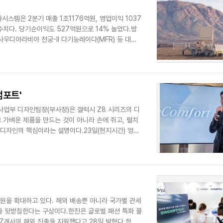
스템은 2분기 매출 1조1176억원, 영업이익 1037
 수치다. 당기순이익도 527억원으로 14% 늘었다.방
사우디아라비아 천궁-II 다기능레이다(MFR) 등 대규
컴포트'
X사업부 디자인팀장(부사장)은 갤럭시 Z8 시리즈의 디
얇고 가벼운 제품을 만드는 것이 아니라 손에 쥐고, 펼치
 디자인의 핵심이라는 설명이다.23일(현지시간) 엉국
원을 확대하고 있다. 해외 배송뿐 아니라 국가별 관세
출을 뒷받침한다는 구상이다.한진은 글로벌 패션 특화 물
107개사의 해외 진출을 지원했다고 28일 밝혔다.한진