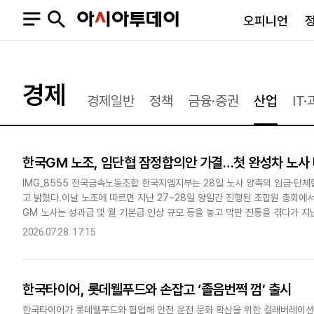
오피니언
오피니언
정치
사회
경제
경제일반
정책
금융·증권
산업
IT
사설
정치일반
사회일반
칼럼·기고
청와대
사건·사고
기자의 눈
국회·정당
법원·검찰
한국GM 노조, 임단협 잠정합의안 가결…첫 완성차 노사
피플
북한
교육·행정
IMG_8555 전국금속노동조합 한국지엠지부는 28일 노사 양측의 임금·단체
외교
노동·복지·환경
고 밝혔다.이날 노조에 따르면 지난 27~28일 양일간 진행된 조합원 총회에
국방
보건·의학
GM 노사는 성과급 및 월 기본급 인상 규모 등을 놓고 막판 진통을 겪다가 지
정부
잠정 합의안에는 성과급 1500만원 지급, 월 기본급 9만2000..
2026.07.28. 17:15
한국타이어, 롯데웰푸드와 손잡고 ‘졸음번쩍 껌’ 출시
SNS
뉴스스탠드
네이버블로그
아투TV(유튜브)
페이스북
한국타이어가 롯데웰푸드와 협업해 안전 운전 문화 확산을 위한 컬래버레이