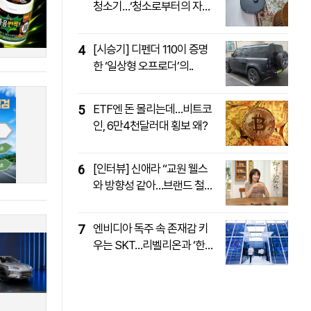
청소기…‘청소로부터의 자
유’..
패밀리사이트
마켓파워
아투TV
대학동문골프최강전
[시승기] 디펜더 110이 증명
4
한 ‘일상형 오프로더’의..
ETF엔 돈 몰리는데…비트코
5
인, 6만4천달러대 횡보 왜?
[인터뷰] 신애라 “교원 웰스
6
와 방향성 같아…브랜드 철
학..
엔비디아 독주 속 존재감 키
7
우는 SKT…리벨리온과 ‘한
국..