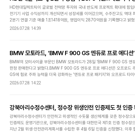
HD현대일렉트릭이 글로벌 전력망 투자와 국내 반도체 프로젝트 확대에 힘입어
전기기 사업 수익성까지 개선되면서 성장세를 이어갔으며, 수주잔고도 역대 
2분기 연결 기준 매출 1조1418억원, 영업이익 2870억원을 기록했다고 밝
37.3% 증가했다. 영업이익률은 25.1%로 전년 동기 대비 2...
2026.07.28. 14:39
BMW 모토라드, ‘BMW F 900 GS 엔듀로 프로 에디션
BMW의 모터사이클 부문인 BMW 모토라드가 28일 'BMW F 900 GS 엔
한정 판매한다고 밝혔다.BMW F 900 GS 엔듀로 프로 에디션은 오프로드 
GS에 험로 주파 능력을 더욱 강화하는 '엔듀로 프로 패키지'와 오프로드 타
메탈릭과 레이싱 레드, 라이트 화이트 색상이 조화를..
2026.07.28. 14:22
강북아리수정수센터, 정수장 위생안전 인증제도 첫 인증
강북아리수정수센터가 안전하고 위생적인 수돗물 생산체계를 갖춘 정수장으
인증제도 운영기관으로, 강북아리수정수센터를 대한민국 제1호 인증 정수장으로 인정했다고 
지난 2월 위생·안전관리계획서를 수립한 후 4월 6일 인증을 신청했다. 이후