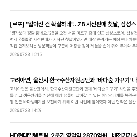
[르포] "얇아진 건 확실하네"…Z8 사전판매 첫날, 삼성
"생각보다 정말 얇네요."28일 오전 서울 마포구 홍대 인근 삼성스토어. 삼성전
럭시 Z플립8' 사전판매가 시작된 첫날이었지만 매장 분위기는 예상보다 차분했
직접 만져보려는 방문객들이 꾸준히 매장을 찾아 제품을 손에 쥐어 무게와 두께를
능을 탑재했다는 '갤럭시 워치'에 대한 관심도 상당해..
2026.07.28. 15:15
고려아연, 울산시·한국수산자원공단과 '바다숲 가꾸기' 
고려아연은 울산광역시, 한국수산자원공단과 함께 '바다숲 가꾸기' 사업을 추
를 심고 생육환경을 개선해 해양 생물이 살아갈 수 있는 해양생태계를 복원·
장 인근 바다생태계를 보전하기 위해 이번 사업에 참여했다.이번 협약은 울산
단지 조성, 해조류 서식 환경 개선 등을 수행하는 것을 골자로 한다. 고려..
2026.07.28. 14:59
HD현대일렉트릭, 2분기 영업익 2870억원…배전기기 