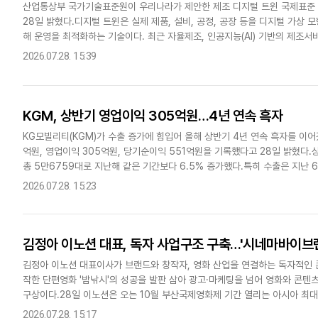
산업통상부 국가기술표준원이 우리나라가 제안한 제조 디지털 트윈 국제표준 
28일 밝혔다.디지털 트윈은 실제 제품, 설비, 공정, 공장 등을 디지털 가상
해 운영을 최적화하는 기술이다. 최근 자율제조, 인공지능(AI) 기반의 제조
화를 위한 핵심 기반기술로 주목받고 있다.이번에 발간된 표준 2건은..
2026.07.28. 15:39
KGM, 상반기 영업이익 305억원…4년 연속 흑자
KG모빌리티(KGM)가 수출 증가에 힘입어 올해 상반기 4년 연속 흑자를 이어
억원, 영업이익 305억원, 당기순이익 551억원을 기록했다고 28일 밝혔다.상
총 5만6759대로 지난해 같은 기간보다 6.5% 증가했다.특히 수출은 지난 
기 기준 3만4953대를 판매하며 2014년 상반..
2026.07.28. 15:23
김정아 이노션 대표, 독자 사업구조 구축…'시네마바이브
김정아 이노션 대표이사가 브랜드와 창작자, 영화 산업을 연결하는 독자적인 
작한 단편영화 '밤낚시'의 성공을 발판 삼아 광고·마케팅을 넘어 영화와 콘텐츠
구상이다.28일 이노션은 오는 10월 부산국제영화제 기간 열리는 아시아 최
함께 신규 콘텐츠 플랫폼 '시네마바이브랜드(Cinema by..
2026.07.28. 15:17